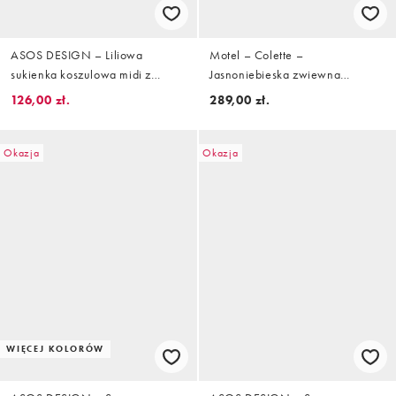
ASOS DESIGN – Liliowa
Motel – Colette –
sukienka koszulowa midi z
Jasnoniebieska zwiewna
długimi rękawami i
sukienka midaxi na ramiączkach
126,00 zł.
289,00 zł.
drapowaniem
Okazja
Okazja
WIĘCEJ KOLORÓW