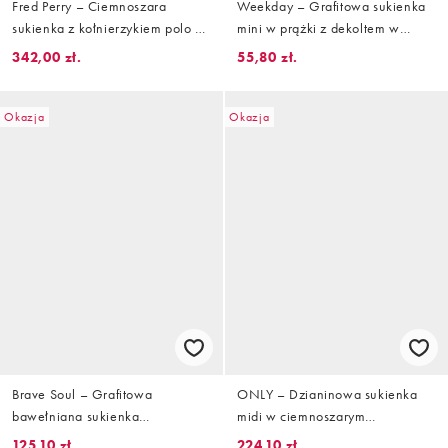
Fred Perry – Ciemnoszara
Weekday – Grafitowa sukienka
sukienka z kołnierzykiem polo z
mini w prążki z dekoltem w
podwójnymi lamówkami
łódkę i odkrytymi plecami
342,00 zł.
55,80 zł.
Okazja
Okazja
Brave Soul – Grafitowa
ONLY – Dzianinowa sukienka
bawełniana sukienka
midi w ciemnoszarym
warstwowa midi z zabudowanym
melanżowym kolorze z
125,10 zł.
224,10 zł.