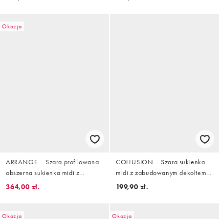
Okazja
ARRANGE – Szara profilowana
COLLUSION – Szara sukienka
obszerna sukienka midi z
midi z zabudowanym dekoltem z
dekoltem bandeau
technicznego materiału
364,00 zł.
199,90 zł.
Okazja
Okazja