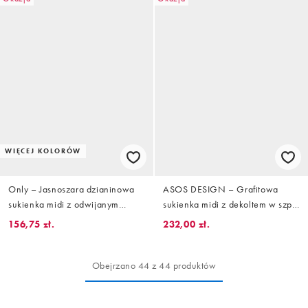
WIĘCEJ KOLORÓW
Only – Jasnoszara dzianinowa
ASOS DESIGN – Grafitowa
sukienka midi z odwijanym
sukienka midi z dekoltem w szpic
golfem
i kopertowym przodem
156,75 zł.
232,00 zł.
Obejrzano 44 z 44 produktów