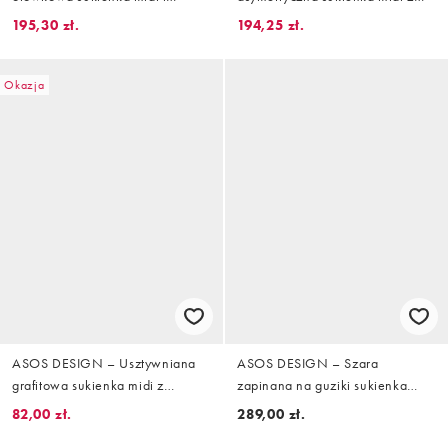
koszulą z drapowaniem
falbanką w kratę
195,30 zł.
194,25 zł.
Okazja
ASOS DESIGN – Usztywniana
ASOS DESIGN – Szara
grafitowa sukienka midi z
zapinana na guziki sukienka
krótkimi rękawami i dekoltem w
midi z prostym dekoltem
82,00 zł.
289,00 zł.
szpic