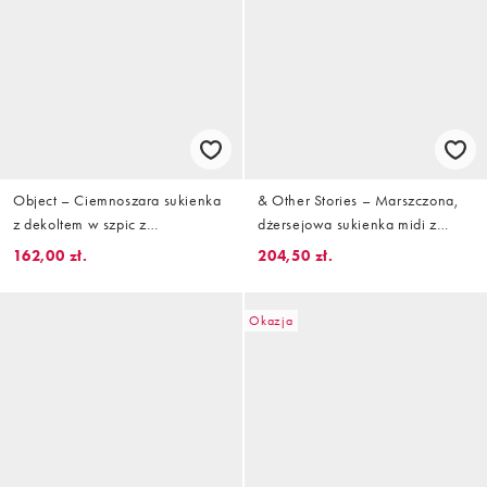
Object – Ciemnoszara sukienka
& Other Stories – Marszczona,
z dekoltem w szpic z
dżersejowa sukienka midi z
prążkowanej dzianiny
asymetrycznym dołem, w szarym
162,00 zł.
204,50 zł.
melanżowym kolorze
Okazja