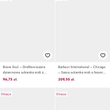
Brave Soul – Grafitowoszara
Barbour International – Chicago
dzianinowa sukienka midi z
– Szara sukienka midi o fasonie
wiązanym paskiem
bokserki, z logo
96,75 zł.
209,50 zł.
Okazja
Okazja