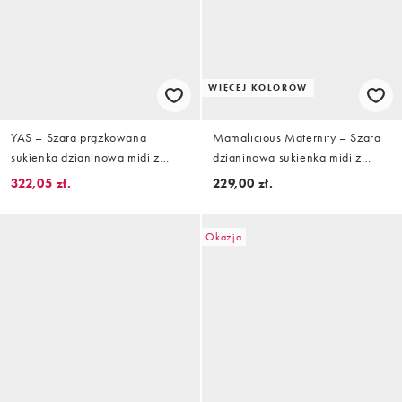
WIĘCEJ KOLORÓW
YAS – Szara prążkowana
Mamalicious Maternity – Szara
sukienka dzianinowa midi z
dzianinowa sukienka midi z
golfem
paskiem
322,05 zł.
229,00 zł.
Okazja