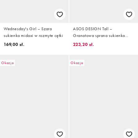
Wednesday's Girl – Szara
ASOS DESIGN Tall –
sukienka midaxi w rozmyte cętki
Granatowa sprana sukienka
maxi z zabudowanym dekoltem,
169,00 zł.
223,20 zł.
falbankami na rękawach i
koronkowymi wstawkami
Okazja
Okazja