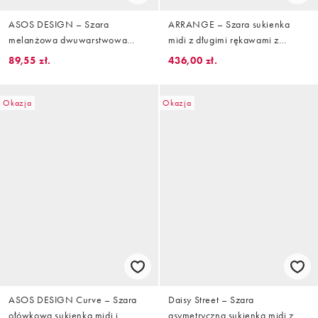
ASOS DESIGN – Szara
ARRANGE – Szara sukienka
melanżowa dwuwarstwowa
midi z długimi rękawami z
sukienka midi z długimi
różnych materiałów
89,55 zł.
436,00 zł.
rękawami i asymetrycznym
dołem
Okazja
Okazja
ASOS DESIGN Curve – Szara
Daisy Street – Szara
ołówkowa sukienka midi i
asymetryczna sukienka midi z