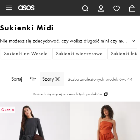
Pomiń i przejdź do głównej zawartości
Sukienki Midi
Nie możesz się zdecydować, czy wolisz długość mini czy maxi? Właś
...
Sukienki na Wesele
Sukienki wieczorowe
Sukienki lni
Sortuj
Filtr
Szary
Liczba znalezionych produktów: 44
Dowiedz się więcej o ocenach tych produktów
Okazja