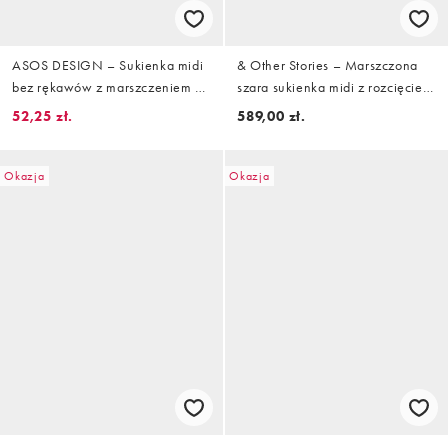
ASOS DESIGN – Sukienka midi
& Other Stories – Marszczona
bez rękawów z marszczeniem w
szara sukienka midi z rozcięciem
szarym melanżowym kolorze
z boku
52,25 zł.
589,00 zł.
Okazja
Okazja