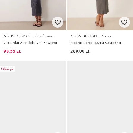
ASOS DESIGN – Grafitowa
ASOS DESIGN – Szara
sukienka z ozdobnymi szwami
zapinana na guziki sukienka
midi z prostym dekoltem
98,55 zł.
289,00 zł.
Okazja