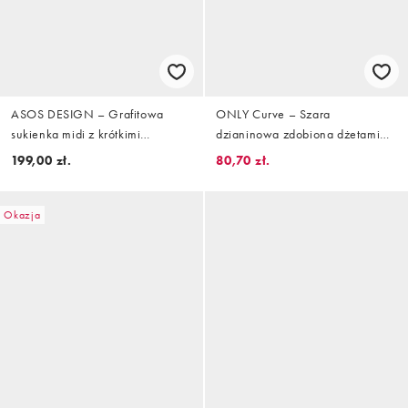
ASOS DESIGN – Grafitowa
ONLY Curve – Szara
sukienka midi z krótkimi
dzianinowa zdobiona dżetami
rękawami i ozdobnym
sukienka midi z dekoltem V
199,00 zł.
80,70 zł.
skręceniem
Okazja