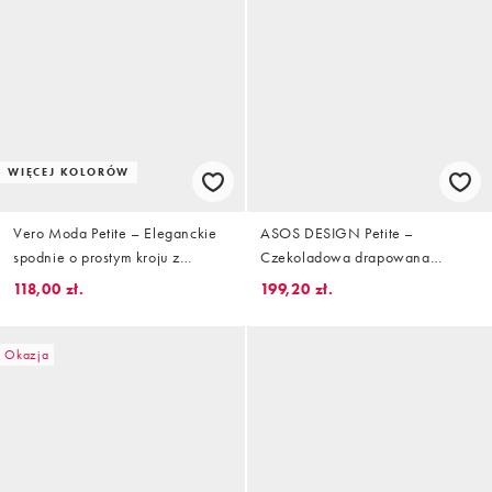
WIĘCEJ KOLORÓW
Vero Moda Petite – Eleganckie
ASOS DESIGN Petite –
spodnie o prostym kroju z
Czekoladowa drapowana
kantami z przodu w
sukienka midi na jedno ramię
118,00 zł.
199,20 zł.
ciemnoszarym melanżowym
kolorze
Okazja