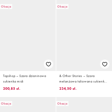
Okazja
Okazja
Topshop – Szara dzianinowa
& Other Stories – Szara
sukienka midi
melanżowa taliowana sukienka
dżersejowa bez rękawów
200,85 zł.
234,50 zł.
Okazja
Okazja