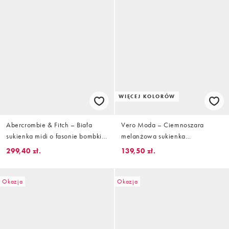
WIĘCEJ KOLORÓW
Abercrombie & Fitch – Biała
Vero Moda – Ciemnoszara
sukienka midi o fasonie bombki,
melanżowa sukienka
z obniżoną talią
dzianinowa midi z odwijanym
299,40 zł.
139,50 zł.
golfem
Okazja
Okazja