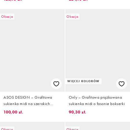
dekoltem
zapięciem na suwak pod szyją
Okazja
Okazja
WIĘCEJ KOLORÓW
ASOS DESIGN – Grafitowa
Only – Grafitowa prążkowana
sukienka midi na szerokich
sukienka midi o fasonie bokserki
ramiączkach
100,00 zł.
90,30 zł.
Okazja
Okazja