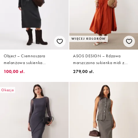
WIĘCEJ KOLORÓW
Object – Ciemnoszara
ASOS DESIGN – Rdzawa
melanżowa sukienka
marszczona sukienka midi z
dzianinowa midi z ozdobnymi
dekoltem bandeau
100,00 zł.
279,00 zł.
ramionami i paskiem
Okazja