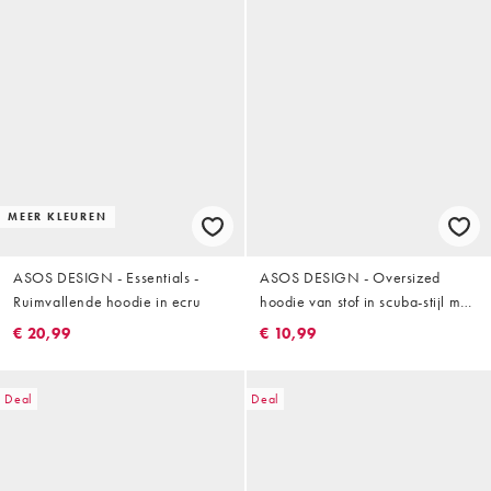
MEER KLEUREN
ASOS DESIGN - Essentials -
ASOS DESIGN - Oversized
Ruimvallende hoodie in ecru
hoodie van stof in scuba-stijl met
print op de borst in gemêleerd
€ 20,99
€ 10,99
lichtbeige
Deal
Deal