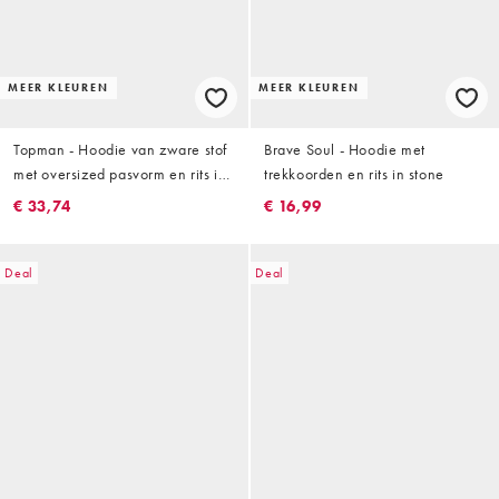
MEER KLEUREN
MEER KLEUREN
Topman - Hoodie van zware stof
Brave Soul - Hoodie met
met oversized pasvorm en rits in
trekkoorden en rits in stone
licht stone
€ 33,74
€ 16,99
Deal
Deal