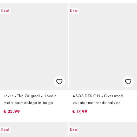
Deal
Deal
Levi's - The Original - Hoodie
ASOS DESIGN - Oversized
met vleermuislogo in beige
sweater met ronde hals en
panelen in beige
€ 23,99
€ 17,99
Deal
Deal