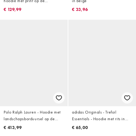
hoodie met print op de
in beige
achterkant in lichtgroen
€ 129,99
€ 33,96
Polo Ralph Lauren - Hoodie met
adidas Originals - Trefoil
landschapsborduursel op de
Essentials - Hoodie met rits in
achterkant in crème
stone kaki
€ 413,99
€ 65,00