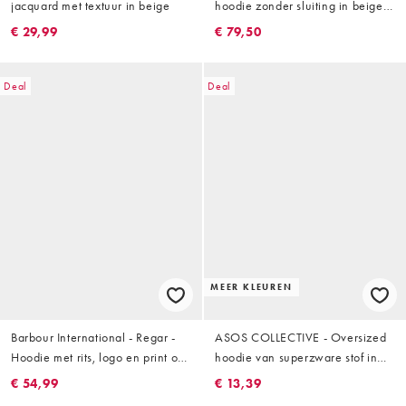
jacquard met textuur in beige
hoodie zonder sluiting in beige
met wassing
€ 29,99
€ 79,50
Deal
Deal
MEER KLEUREN
Barbour International - Regar -
ASOS COLLECTIVE - Oversized
Hoodie met rits, logo en print op
hoodie van superzware stof in
de achterkant in beige
gebroken wit
€ 54,99
€ 13,39