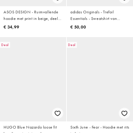
ASOS DESIGN - Ruimvallende
adidas Originals - Trefoil
hoodie met print in beige, deel
Essentials - Sweatshirt van
van co-ord set
badstof met ronde hals in kaki
€ 34,99
€ 50,00
Deal
Deal
HUGO Blue Nazardo loose fit
Sixth June - Fear - Hoodie met rits