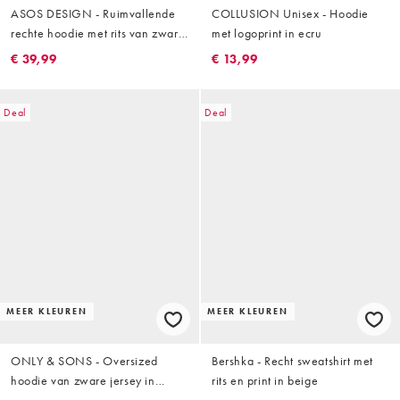
ASOS DESIGN - Ruimvallende
COLLUSION Unisex - Hoodie
rechte hoodie met rits van zware
met logoprint in ecru
stof in scubastijl in gemêleerd
€ 39,99
€ 13,99
grijs
Deal
Deal
MEER KLEUREN
MEER KLEUREN
ONLY & SONS - Oversized
Bershka - Recht sweatshirt met
hoodie van zware jersey in
rits en print in beige
beige