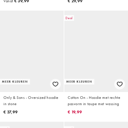
Vanaf
€ 39,99
€ 29,99
Deal
MEER KLEUREN
MEER KLEUREN
Only & Sons - Oversized hoodie
Cotton On - Hoodie met rechte
in stone
pasvorm in taupe met wassing
€ 37,99
€ 19,99