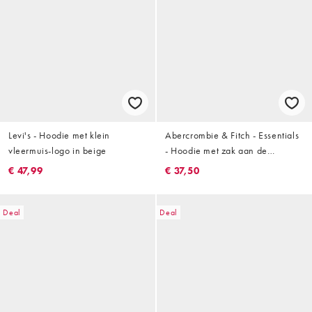
Levi's - Hoodie met klein
Abercrombie & Fitch - Essentials
vleermuis-logo in beige
- Hoodie met zak aan de
voorkant en camouflageprint in
€ 47,99
€ 37,50
crème
Deal
Deal