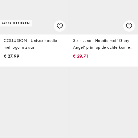
MEER KLEUREN
COLLUSION - Unisex hoodie
Sixth June - Hoodie met 'Glory
met logo in zwart
Angel' print op de achterkant en
rits in beige
€ 27,99
€ 29,71