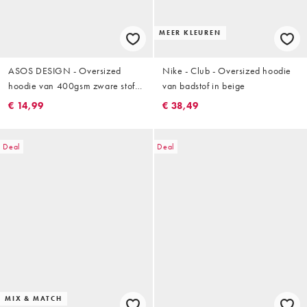
MEER KLEUREN
ASOS DESIGN - Oversized
Nike - Club - Oversized hoodie
hoodie van 400gsm zware stof
van badstof in beige
met geweven badge in geel
€ 14,99
€ 38,49
Deal
Deal
MIX & MATCH