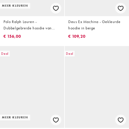
MEER KLEUREN
Polo Ralph Lauren -
Deus Ex Machina - Gekleurde
Dubbelgebreide hoodie van
hoodie in beige
jersey met geschreven logo in
€ 156,00
€ 109,20
het midden in beige
Deal
Deal
MEER KLEUREN