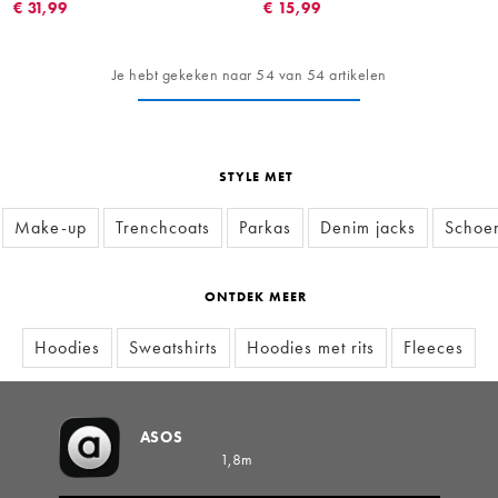
€ 31,99
€ 15,99
Je hebt gekeken naar 54 van 54 artikelen
STYLE MET
Make-up
Trenchcoats
Parkas
Denim jacks
Schoen
ONTDEK MEER
Hoodies
Sweatshirts
Hoodies met rits
Fleeces
ASOS
1,8m