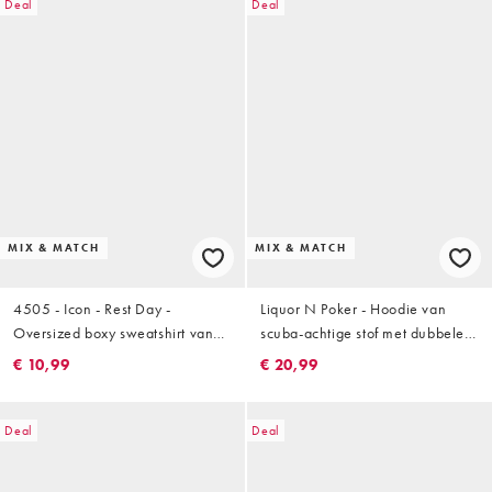
Deal
Deal
MIX & MATCH
MIX & MATCH
4505 - Icon - Rest Day -
Liquor N Poker - Hoodie van
Oversized boxy sweatshirt van
scuba-achtige stof met dubbele
440gsm zwaar katoen in
rits in stone, deel van co-ord set
€ 10,99
€ 20,99
zandkleur met wassing
Deal
Deal