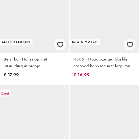
MEER KLEUREN
MIX & MATCH
Bershka - Haltertop met
4505 - Naadloze geribbelde
uitsnijding in oranje
cropped baby tee met lage ronde
hals in koraalroze
€ 17,99
€ 16,99
Deal