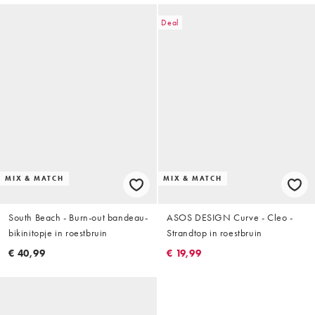
Deal
MIX & MATCH
MIX & MATCH
South Beach - Burn-out bandeau-
ASOS DESIGN Curve - Cleo -
bikinitopje in roestbruin
Strandtop in roestbruin
€ 40,99
€ 19,99