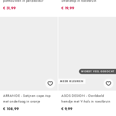
pofmouwen in perzikkleur
Strandtop in roestbruin
€ 31,99
€ 19,99
WORDT VEEL GEKOCHT
MEER KLEUREN
ARRANGE - Satijnen cape-top
ASOS DESIGN - Geribbeld
met onderlaag in oranje
hemdje met V-hals in roestbruin
€ 108,99
€ 9,99