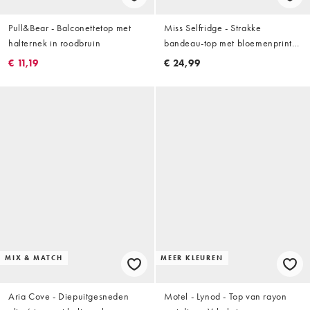
Pull&Bear - Balconettetop met
Miss Selfridge - Strakke
halternek in roodbruin
bandeau-top met bloemenprint
in perzikkleur
€ 11,19
€ 24,99
MIX & MATCH
MEER KLEUREN
Aria Cove - Diepuitgesneden
Motel - Lynod - Top van rayon