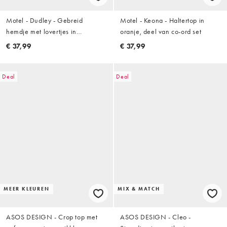
Motel - Dudley - Gebreid
Motel - Keona - Haltertop in
hemdje met lovertjes in
oranje, deel van co-ord set
koraalkleur
€ 37,99
€ 37,99
Deal
Deal
MEER KLEUREN
MIX & MATCH
ASOS DESIGN - Crop top met
ASOS DESIGN - Cleo -