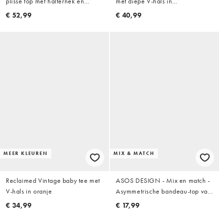
plissé top met halternek en
met diepe V-hals in
gestrikte open achterkant in
zonsondergang oranje
€ 52,99
€ 40,99
oranje, deel van co-ord set
MEER KLEUREN
MIX & MATCH
Reclaimed Vintage baby tee met
ASOS DESIGN - Mix en match -
V-hals in oranje
Asymmetrische bandeau-top van
gekreukt katoen in rood
€ 34,99
€ 17,99