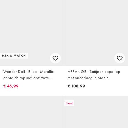
MIX & MATCH
Wander Doll - Eliza - Metallic
ARRANGE - Satijnen cape-top
gebreide top met abstracte
met onderlaag in oranje
details en lage ronde hals in
€ 45,99
€ 108,99
oranje, deel van co-ord set
Deal