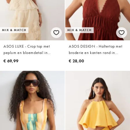
MIX & MATCH
MIX & MATCH
ASOS LUXE - Crop top met
ASOS DESIGN - Haltertop met
peplum en bloemdetail in
broderie en kanten rand in
abrikoos, deel van co-ord set
roestbruin
€ 69,99
€ 28,00