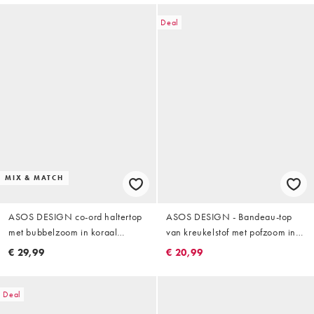
Deal
MIX & MATCH
ASOS DESIGN co-ord haltertop
ASOS DESIGN - Bandeau-top
met bubbelzoom in koraal
van kreukelstof met pofzoom in
crinkle
roestbruin
€ 29,99
€ 20,99
Deal