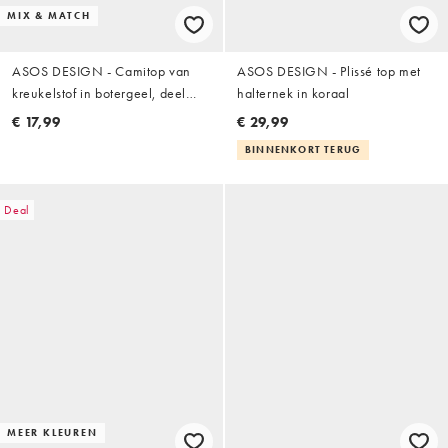
MIX & MATCH
ASOS DESIGN - Camitop van
ASOS DESIGN - Plissé top met
kreukelstof in botergeel, deel
halternek in koraal
van co-ord set
€ 17,99
€ 29,99
BINNENKORT TERUG
Deal
MEER KLEUREN