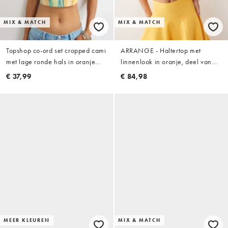
MIX & MATCH
MIX & MATCH
Topshop co-ord set cropped cami
ARRANGE - Haltertop met
met lage ronde hals in oranje
linnenlook in oranje, deel van
abstracte streep
co-ord set
€ 37,99
€ 84,98
MEER KLEUREN
MIX & MATCH