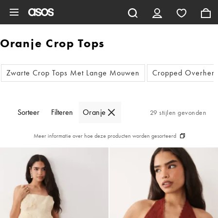
Ga direct naar inhoud
Oranje Crop Tops
Zwarte Crop Tops Met Lange Mouwen
Cropped Overhem
Sorteer
Filteren
Oranje
29 stijlen gevonden
Meer informatie over hoe deze producten worden gesorteerd