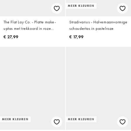
MEER KLEUREN
The Flat Lay Co. - Platte make-
Stradivarius - Halvemaanvormige
uptas met trekkoord in roze
schoudertas in pastelroze
hibiscus
€ 27,99
€ 17,99
MEER KLEUREN
MEER KLEUREN