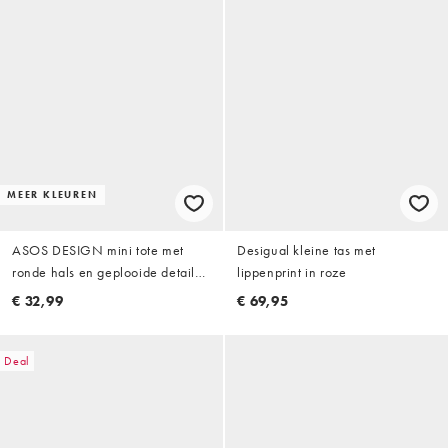
MEER KLEUREN
ASOS DESIGN mini tote met
Desigual kleine tas met
ronde hals en geplooide details
lippenprint in roze
met binnenvakje in oudroze
€ 32,99
€ 69,95
Deal