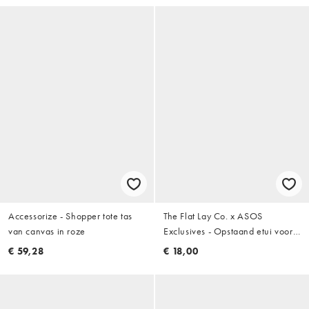
Accessorize - Shopper tote tas
The Flat Lay Co. x ASOS
van canvas in roze
Exclusives - Opstaand etui voor
make-upkwasten van roze
€ 59,28
€ 18,00
wafelstof