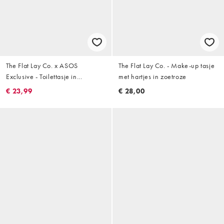
The Flat Lay Co. x ASOS
The Flat Lay Co. - Make-up tasje
Exclusive - Toilettasje in
met hartjes in zoetroze
Marshmellow Pink Waffle
€ 23,99
€ 28,00