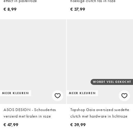
effect in pastelroze
hoekige clutch tas in roze
€ 8,99
€ 37,99
WORDT VEEL GEKOCHT
MEER KLEUREN
MEER KLEUREN
ASOS DESIGN - Schoudertas
Topshop Gaia oversized suedette
versierd met kralen in roze
clutch met hardware in lichtroze
€ 47,99
€ 39,99