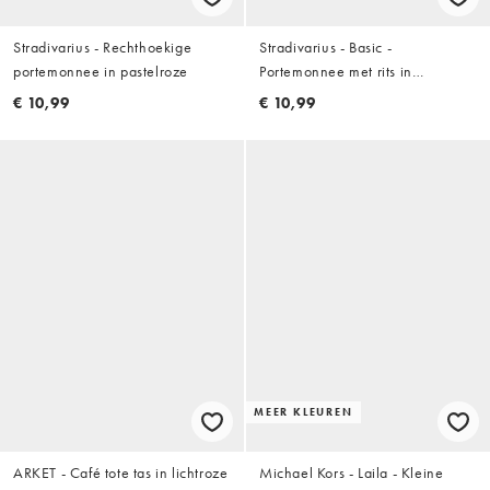
Stradivarius - Rechthoekige
Stradivarius - Basic -
portemonnee in pastelroze
Portemonnee met rits in
pastelroze
€ 10,99
€ 10,99
MEER KLEUREN
ARKET - Café tote tas in lichtroze
Michael Kors - Laila - Kleine