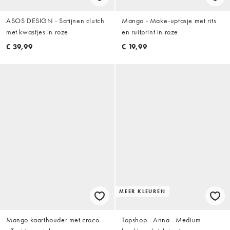
ASOS DESIGN - Satijnen clutch
Mango - Make-uptasje met rits
met kwastjes in roze
en ruitprint in roze
€ 39,99
€ 19,99
MEER KLEUREN
Mango kaarthouder met croco-
Topshop - Anna - Medium