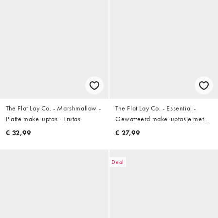
The Flat Lay Co. - Marshmallow -
The Flat Lay Co. - Essential -
Platte make-uptas - Frutas
Gewatteerd make-uptasje met
lieve roze hartjes
€ 32,99
€ 27,99
Deal