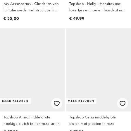
My Accessories - Clutch tas van
Topshop - Holly - Handtas met
imitatiesuède met structuur in
lovertjes en houten handvat in
roze
koraalkleur
€ 35,00
€ 49,99
MEER KLEUREN
MEER KLEUREN
Topshop Anna middelgrote
Topshop Celia middelgrote
hoekige clutch in lichtroze satijn
clutch met plooien in roze