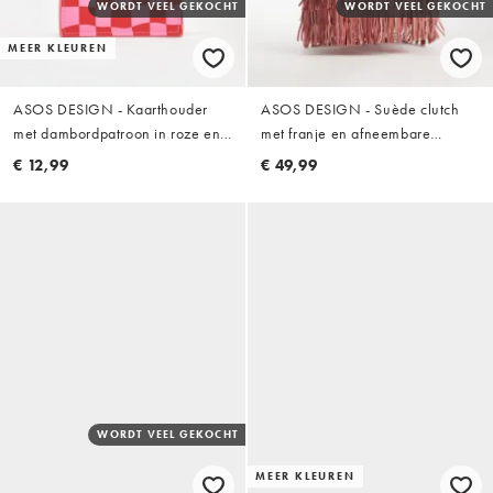
WORDT VEEL GEKOCHT
WORDT VEEL GEKOCHT
MEER KLEUREN
ASOS DESIGN - Kaarthouder
ASOS DESIGN - Suède clutch
met dambordpatroon in roze en
met franje en afneembare
rood
schouderband in oudroze
€ 12,99
€ 49,99
WORDT VEEL GEKOCHT
MEER KLEUREN