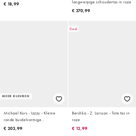
langwerpige schoudertas in roze
€ 18,99
€ 370,99
Deal
MEER KLEUREN
Michael Kors - Izzzy - Kleine
Bershka - Z. Larsson - Tote tas in
ronde buidelvormige
roze
schoudertas in roze
€ 203,99
€ 12,99