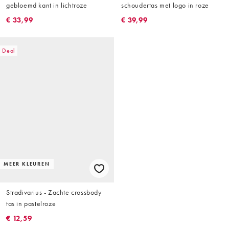
gebloemd kant in lichtroze
schoudertas met logo in roze
€ 33,99
€ 39,99
Deal
MEER KLEUREN
Stradivarius - Zachte crossbody
tas in pastelroze
€ 12,59