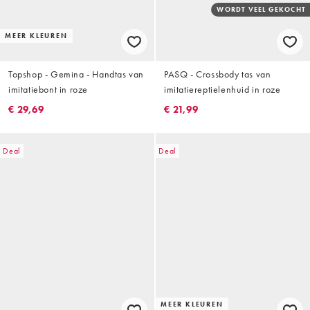
WORDT VEEL GEKOCHT
MEER KLEUREN
Topshop - Gemina - Handtas van
PASQ - Crossbody tas van
imitatiebont in roze
imitatiereptielenhuid in roze
€ 29,69
€ 21,99
Deal
Deal
MEER KLEUREN