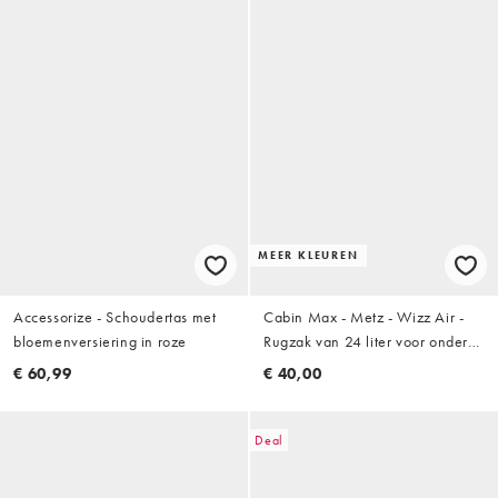
MEER KLEUREN
Accessorize - Schoudertas met
Cabin Max - Metz - Wizz Air -
bloemenversiering in roze
Rugzak van 24 liter voor onder
de stoel 40 x 30 x 20cm in
€ 60,99
€ 40,00
schemerig roze
Deal