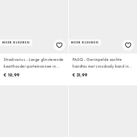
MEER KLEUREN
MEER KLEUREN
Stradivarius - Lange glinsterende
PASQ - Gerimpelde zachte
kaarthouder-portemonnee in
handtas met crossbody band in
pastelroze
felroze
€ 10,99
€ 31,99