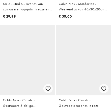
Kaiia - Studio - Tote tas van
Cabin Max - Manhattan -
canvas met logoprint in roze en
Weekendtas van 40x30x20cm
geel
voor onder de stoel in roze
€ 29,99
€ 50,00
Cabin Max - Classic -
Cabin Max - Classic -
Gestreepte 5-delige
Gestreepte toilettas in roze
verpakkingskubusset in roze