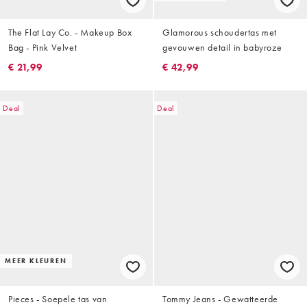
The Flat Lay Co. - Makeup Box
Glamorous schoudertas met
Bag - Pink Velvet
gevouwen detail in babyroze
€ 21,99
€ 42,99
Deal
Deal
MEER KLEUREN
Pieces - Soepele tas van
Tommy Jeans - Gewatteerde