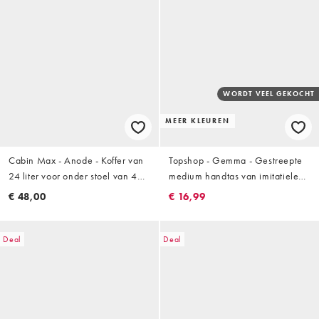
WORDT VEEL GEKOCHT
MEER KLEUREN
Cabin Max - Anode - Koffer van
Topshop - Gemma - Gestreepte
24 liter voor onder stoel van 40
medium handtas van imitatieleer
x 30 x 20cm in lichtroze
in roze en bruin
€ 48,00
€ 16,99
Deal
Deal