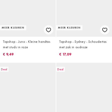
MEER KLEUREN
MEER KLEUREN
Topshop - Juno - Kleine handtas
Topshop - Sydney - Schoudertas
met studs in roze
met zak in oudroze
€ 9,49
€ 17,09
Deal
Deal