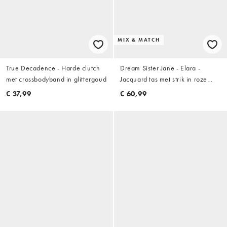
MIX & MATCH
True Decadence - Harde clutch
Dream Sister Jane - Elara -
met crossbodyband in glittergoud
Jacquard tas met strik in roze
bloemenprint, deel van co-ord
€ 37,99
€ 60,99
set