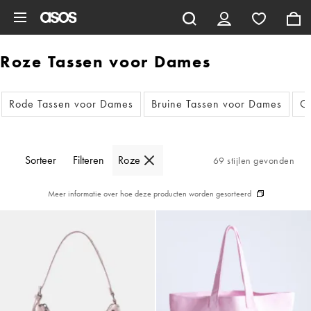
Ga direct naar inhoud
Roze Tassen voor Dames
Rode Tassen voor Dames
Bruine Tassen voor Dames
G
Sorteer
Filteren
Roze
69 stijlen gevonden
Meer informatie over hoe deze producten worden gesorteerd