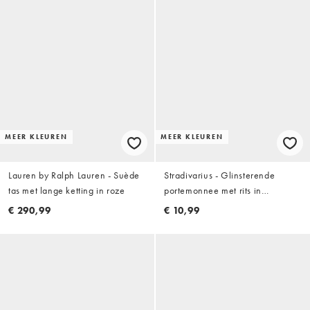
MEER KLEUREN
MEER KLEUREN
Lauren by Ralph Lauren - Suède
Stradivarius - Glinsterende
tas met lange ketting in roze
portemonnee met rits in
pastelroze
€ 290,99
€ 10,99