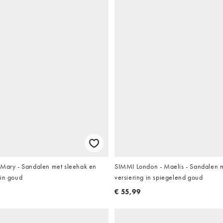
 Mary - Sandalen met sleehak en
SIMMI London - Maelis - Sandalen 
 in goud
versiering in spiegelend goud
€ 55,99