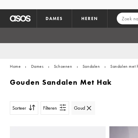
Ga direct naar inhoud
DAMES
HEREN
Home
›
Dames
›
Schoenen
›
Sandalen
›
Sandalen met 
Gouden Sandalen Met Hak
Sorteer
Filteren
Goud