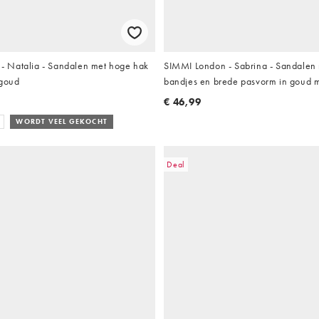
 Natalia - Sandalen met hoge hak
SIMMI London - Sabrina - Sandalen 
 goud
bandjes en brede pasvorm in goud m
€ 46,99
WORDT VEEL GEKOCHT
Deal