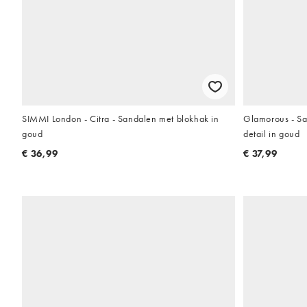
SIMMI London - Citra - Sandalen met blokhak in
Glamorous - Sa
goud
detail in goud
€ 36,99
€ 37,99