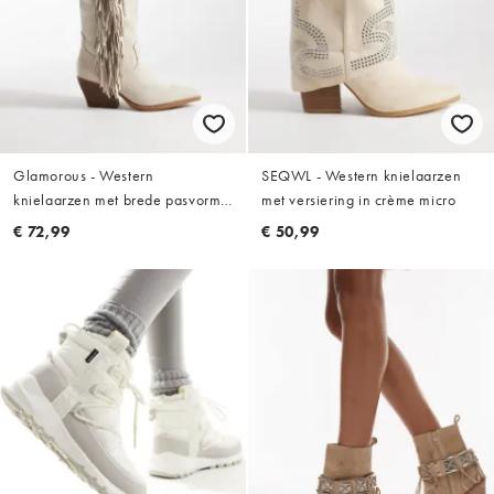
Glamorous - Western
SEQWL - Western knielaarzen
knielaarzen met brede pasvorm
met versiering in crème micro
en franjes van imitatiesuède in
€ 72,99
€ 50,99
crème