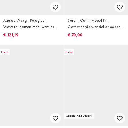
Azalea Wang - Pelagius -
Sorel - Out N About IV -
Western laarzen met kwastjes en
Gewatteerde wandelschoenen
versiering in crème
in crème en zwart
€ 121,19
€ 70,00
Deal
Deal
MEER KLEUREN