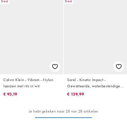
Deal
Deal
Calvin Klein - Vibram - Nylon
Sorel - Kinetic Impact -
laarzen met rits in wit
Gewatteerde, waterbestendige
instap laarzen met rits in wit
€ 93,19
€ 139,99
Je hebt gekeken naar 28 van 28 artikelen