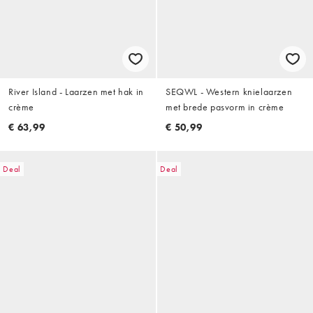
River Island - Laarzen met hak in
SEQWL - Western knielaarzen
crème
met brede pasvorm in crème
€ 63,99
€ 50,99
Deal
Deal