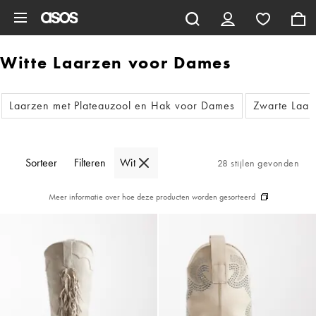
Ga direct naar inhoud
Witte Laarzen voor Dames
Laarzen met Plateauzool en Hak voor Dames
Zwarte Laar
Sorteer
Filteren
Wit
28 stijlen gevonden
Meer informatie over hoe deze producten worden gesorteerd