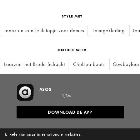
STYLE MET
Jeans en een leuk topje voor dames
Loungekleding
Jea
ONTDEK MEER
Laarzen met Brede Schacht
Chelsea boots
Cowboylaar
ASOS
1,8m
DOWNLOAD DE APP
Enkele van onze internationale websites: