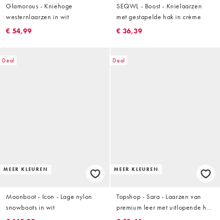
Glamorous - Kniehoge
SEQWL - Boost - Knielaarzen
westernlaarzen in wit
met gestapelde hak in crème
€ 54,99
€ 36,39
Deal
Deal
MEER KLEUREN
MEER KLEUREN
Moonboot - Icon - Lage nylon
Topshop - Sara - Laarzen van
snowboots in wit
premium leer met uitlopende hak
en vierkante neus in lichtgeel