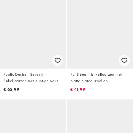
Public Desire - Beverly -
Pull&Bear - Enkellaarzen met
Enkellaarzen met puntige neus
platte plateauzool en
en hak in wit
imitatiebont in ecru
€ 65,99
€ 41,99