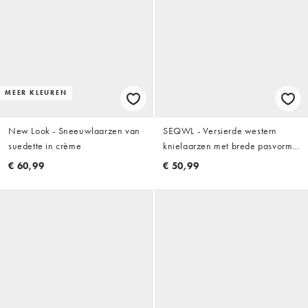
MEER KLEUREN
New Look - Sneeuwlaarzen van
SEQWL - Versierde western
suedette in crème
knielaarzen met brede pasvorm
in crème micro
€ 60,99
€ 50,99