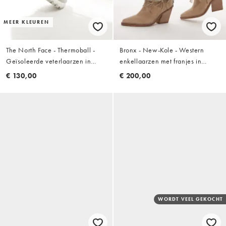
MEER KLEUREN
The North Face - Thermoball -
Bronx - New-Kole - Western
Geïsoleerde veterlaarzen in
enkellaarzen met franjes in
crème en grijs
lichtbeige suède
€ 130,00
€ 200,00
WORDT VEEL GEKOCHT