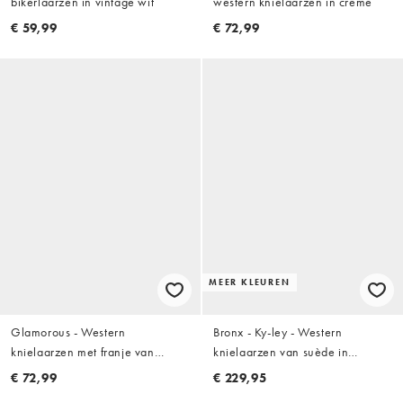
bikerlaarzen in vintage wit
western knielaarzen in crème
€ 59,99
€ 72,99
MEER KLEUREN
Glamorous - Western
Bronx - Ky-ley - Western
knielaarzen met franje van
knielaarzen van suède in
imitatiesuède in crème
lichtbeige met wassing
€ 72,99
€ 229,95