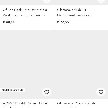
Off The Hook - Marlow Marcia -
Glamorous Wide Fit -
Western-enkellaarzen van leer
Geborduurde western
met blokhak en slangenprint in
knielaarzen in crème
€ 60,00
€ 72,99
zwart en wit
MEER KLEUREN
ASOS DESIGN - Asher - Platte
Glamorous - Geborduurde