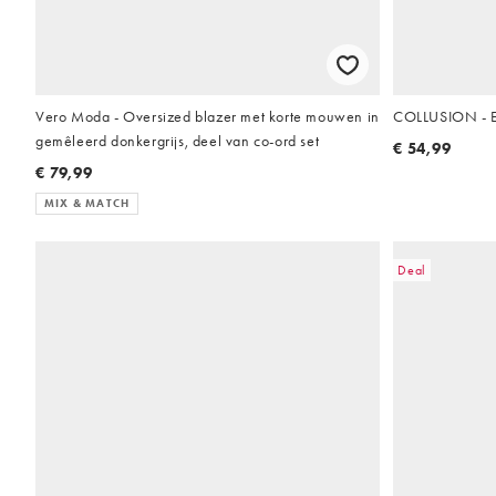
Vero Moda - Oversized blazer met korte mouwen in
COLLUSION - El
gemêleerd donkergrijs, deel van co-ord set
€ 54,99
€ 79,99
MIX & MATCH
Deal