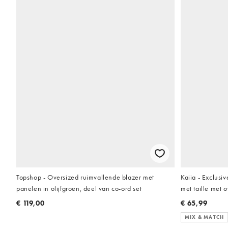
Topshop - Oversized ruimvallende blazer met
Kaiia - Exclusiv
panelen in olijfgroen, deel van co-ord set
met taille met o
co-ord set
€ 119,00
€ 65,99
MIX & MATCH