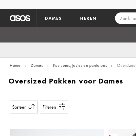
Ga direct naar inhoud
DAMES
HEREN
Home
›
Dames
›
Kostuums, jasjes en pantalons
›
Oversized
Oversized Pakken voor Dames
Sorteer
Filteren