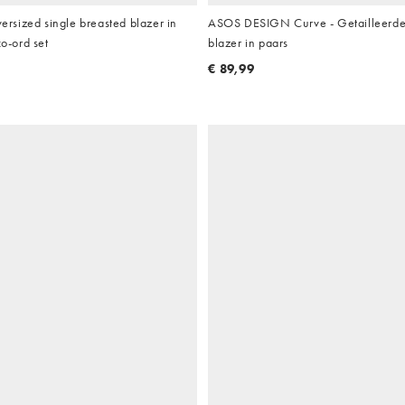
sized single breasted blazer in
ASOS DESIGN Curve - Getailleerde
co-ord set
blazer in paars
€ 89,99