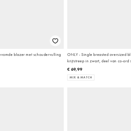
Gevomde blazer met schoudervulling
ONLY - Single breasted oversized b
krijtstreep in zwart, deel van co-ord 
€ 69,99
MIX & MATCH