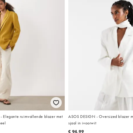
Elegante ruimvallende blazer met
ASOS DESIGN - Oversized blazer me
geel
sjaal in ivoorwit
€ 94,99