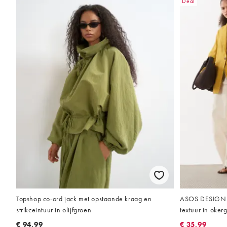
Deal
Topshop co-ord jack met opstaande kraag en
ASOS DESIGN - 
strikceintuur in olijfgroen
textuur in oker
€ 94,99
€ 35,99