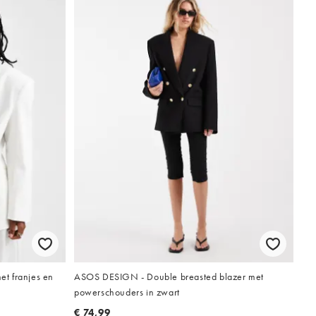
t franjes en
ASOS DESIGN - Double breasted blazer met
powerschouders in zwart
€ 74,99