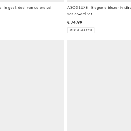
t in geel, deel van co-ord set
ASOS LUXE - Elegante blazer in citr
van co-ord set
€ 74,99
MIX & MATCH