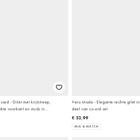
sed - Gilet met krijtstreep,
Vero Moda - Elegante rechte gilet i
ikte voorkant en studs in
deel van co-ord set
el van co-ord set
€ 53,99
MIX & MATCH