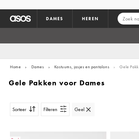
Ga direct naar inhoud
DAMES
HEREN
Home
›
Dames
›
Kostuums, jasjes en pantalons
›
Gele Pakk
Gele Pakken voor Dames
Sorteer
Filteren
Geel