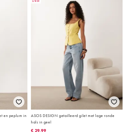
Deal
set en peplum in
ASOS DESIGN getailleerd gilet met lage ronde
hals in geel
€ 29,99