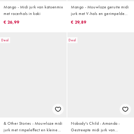
Mango - Midi jurk van katoenmix
Mango - Mouwloze geruite midi
met racerhals in kaki
jurk met V-hals en gerimpelde
taille in kaki
€ 26,99
€ 29,89
Deal
Deal
& Other Stories - Mouwloze midi
Nobody's Child - Amanda -
jurk met rimpeleffect en kleine
Gestreepte midi jurk van