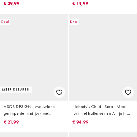
bandjes en gedrapeerde rok in
kanten zoom in olijfgroen
€ 29,99
€ 14,99
groen
Deal
Deal
MEER KLEUREN
ASOS DESIGN - Mouwloze
Nobody's Child - Sara - Maxi
gerimpelde mini-jurk met
jurk met halternek en A-lijn in
leerlook in kaki
groene bloemenprint
€ 21,99
€ 94,99