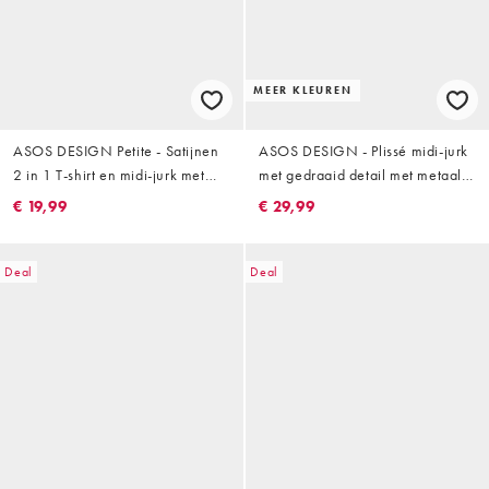
MEER KLEUREN
ASOS DESIGN Petite - Satijnen
ASOS DESIGN - Plissé midi-jurk
2 in 1 T-shirt en midi-jurk met
met gedraaid detail met metaal
camibandjes in kaki
in groen
€ 19,99
€ 29,99
Deal
Deal