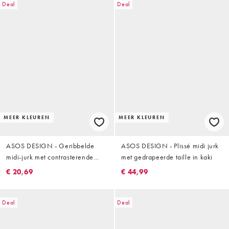
Deal
Deal
MEER KLEUREN
MEER KLEUREN
ASOS DESIGN - Geribbelde
ASOS DESIGN - Plissé midi jurk
midi-jurk met contrasterende
met gedrapeerde taille in kaki
rand in kaki en wit
€ 20,69
€ 44,99
Deal
Deal