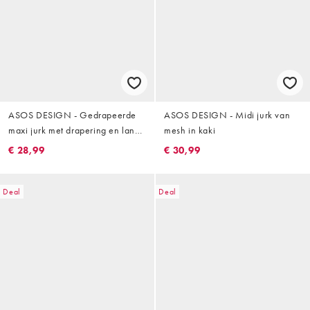
ASOS DESIGN - Gedrapeerde
ASOS DESIGN - Midi jurk van
maxi jurk met drapering en lange
mesh in kaki
mouwen in chocoladebruin
€ 28,99
€ 30,99
Deal
Deal