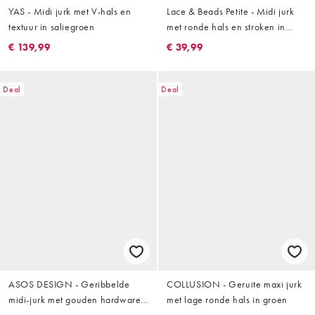
YAS - Midi jurk met V-hals en
Lace & Beads Petite - Midi jurk
textuur in saliegroen
met ronde hals en stroken in
lichtblauw
€ 139,99
€ 39,99
Deal
Deal
ASOS DESIGN - Geribbelde
COLLUSION - Geruite maxi jurk
midi-jurk met gouden hardware
met lage ronde hals in groen