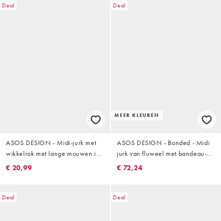
Deal
Deal
MEER KLEUREN
ASOS DESIGN - Midi-jurk met
ASOS DESIGN - Bonded - Midi
wikkelrok met lange mouwen in
jurk van fluweel met bandeau-
groene ruitprint
structuur en lijfje met ruches in
€ 20,99
€ 72,24
kakigroen
Deal
Deal