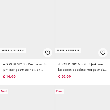
MEER KLEUREN
MEER KLEUREN
ASOS DESIGN - Rechte midi-
ASOS DESIGN - Midi jurk van
jurk met gekruiste hals en
katoenen popeline met gesmokte
zijsplitten in felgroen
buste in saliegroen
€ 14,99
€ 29,99
Deal
Deal