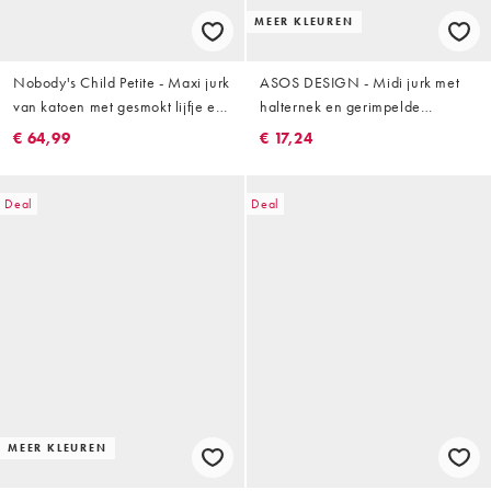
MEER KLEUREN
Nobody's Child Petite - Maxi jurk
ASOS DESIGN - Midi jurk met
van katoen met gesmokt lijfje en
halternek en gerimpelde
rok met stroken in lichtgroene
voorkant in olijfgroen
€ 64,99
€ 17,24
gingham ruit
Deal
Deal
MEER KLEUREN