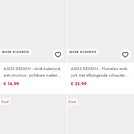
MEER KLEUREN
MEER KLEUREN
ASOS DESIGN - Midi-kokerjurk
ASOS DESIGN - Fluwelen midi-
met structuur, zichtbare naden
jurk met afhangende schouder in
en korsetdetail in donkergroen
groen
€ 14,99
€ 25,99
Deal
Deal