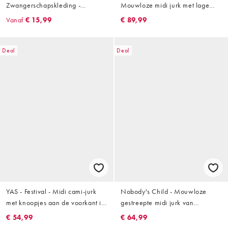
Zwangerschapskleding -
Mouwloze midi jurk met lage
Geribbelde midi jurk met
ronde hals in olijfgroen
Vanaf
€ 15,99
€ 89,99
overslag voor borstvoeding en
lange mouwen in groen
Deal
Deal
YAS - Festival - Midi cami-jurk
Nobody's Child - Mouwloze
met knoopjes aan de voorkant in
gestreepte midi jurk van
crème met strepen- en
linnenmix met lage ronde hals
€ 54,99
€ 64,99
bloemenprints
en gestrikte taille in multi