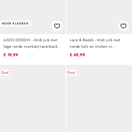
MEER KLEUREN
ASOS DESIGN - Midi jurk met
Lace & Beads - Midi jurk met
lage ronde voorkant,racerback
ronde hals en stroken in
en siernaden in goudgroen
appelgroen
€ 19,99
€ 69,99
Deal
Deal