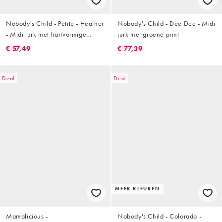
Nobody's Child - Petite - Heather
Nobody's Child - Dee Dee - Midi
- Midi jurk met hartvormige
jurk met groene print
halslijn in groen met stippen
€ 57,49
€ 77,39
Deal
Deal
MEER KLEUREN
Mamalicious -
Nobody's Child - Colorado -