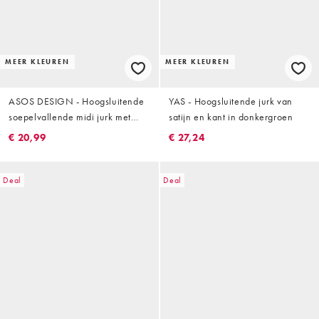
MEER KLEUREN
MEER KLEUREN
ASOS DESIGN - Hoogsluitende
YAS - Hoogsluitende jurk van
soepelvallende midi jurk met
satijn en kant in donkergroen
plooien in olijfgroen
€ 20,99
€ 27,24
Deal
Deal