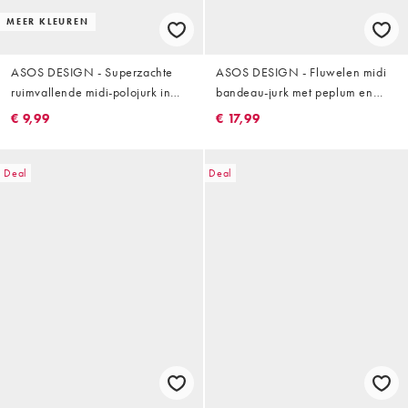
MEER KLEUREN
ASOS DESIGN - Superzachte
ASOS DESIGN - Fluwelen midi
ruimvallende midi-polojurk in
bandeau-jurk met peplum en
kaki
kanten rok in groen
€ 9,99
€ 17,99
Deal
Deal