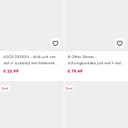
ASOS DESIGN - Midi-jurk van
& Other Stories -
stof in scubastijl met halternek en
Schuingesneden jurk met V-hals,
gerimpelde buste in groen
uitlopende mouwen en fijne
€ 25,99
€ 79,49
bloemenprint in groen
Deal
Deal