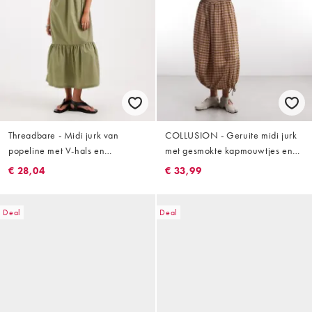
Threadbare - Midi jurk van
COLLUSION - Geruite midi jurk
popeline met V-hals en
met gesmokte kapmouwtjes en
pofmouwen in olijfgroen
textuur in groen
€ 28,04
€ 33,99
Deal
Deal