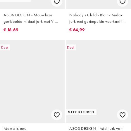
ASOS DESIGN - Mouwloze
Nobody's Child - Blair - Midaxi
geribbelde midaxi jurk met V-
jurk met gerimpelde voorkant in
hals in groen
groenblauw
€ 18,69
€ 64,99
Deal
Deal
MEER KLEUREN
Mamalicious -
ASOS DESIGN - Midi jurk van