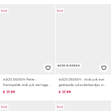
Deal
Deal
MEER KLEUREN
ASOS DESIGN Petite -
ASOS DESIGN - Midi-jurk met
Gerimpelde midi jurk met lage
gedraaide schouderbandjes in
ronde hals en rimpeleffect in
kaki
€ 17,99
€ 17,99
roestbruin
Deal
Deal