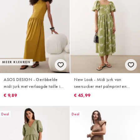
MEER KLEUREN
ASOS DESIGN - Geribbelde
New Look - Midi jurk van
midi jurk met verlaagde taille in
seersucker met palmprint en
olijfgroen
pofmouwen in groen
€ 9,89
€ 45,99
Deal
Deal