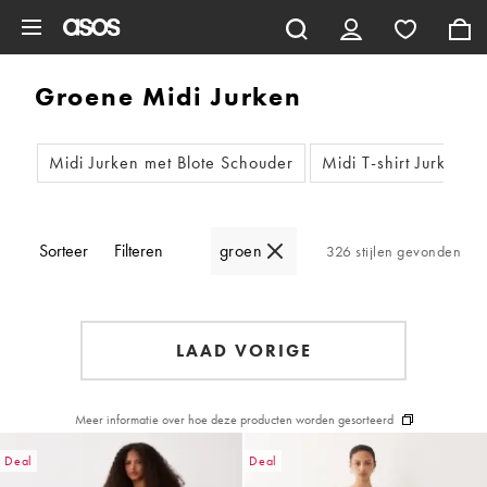
Ga direct naar inhoud
Groene Midi Jurken
Midi Jurken met Blote Schouder
Midi T-shirt Jurken
Sorteer
Filteren
groen
326 stijlen gevonden
LAAD VORIGE
Meer informatie over hoe deze producten worden gesorteerd
Deal
Deal