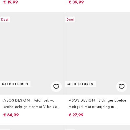
in kaki
€ 19,99
€ 39,99
Deal
Deal
MEER KLEUREN
MEER KLEUREN
ASOS DESIGN - Midi-jurk van
ASOS DESIGN - Licht geribbelde
scuba-achtige stof met V-hals en
midi jurk met uitsnijding in
cape-kraag in olijfgroen
olijfgroen
€ 64,99
€ 27,99