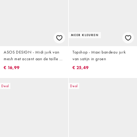
MEER KLEUREN
ASOS DESIGN - Midi jurk van
Topshop - Maxi bandeau jurk
mesh met accent aan de taille en
van satijn in groen
drapering in groen
€ 16,99
€ 25,49
Deal
Deal