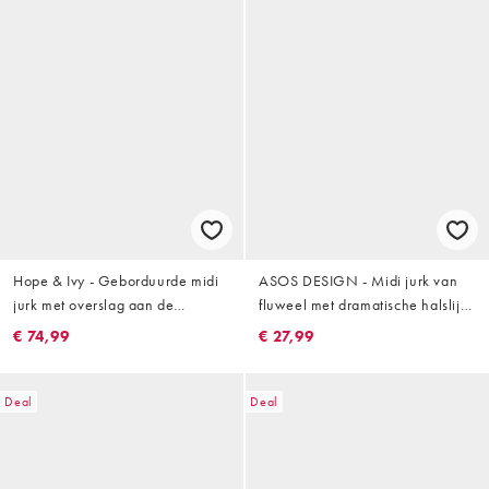
Hope & Ivy - Geborduurde midi
ASOS DESIGN - Midi jurk van
jurk met overslag aan de
fluweel met dramatische halslijn
voorkant en doorschijnende
in groen
€ 74,99
€ 27,99
mouwen in mintgroen
Deal
Deal