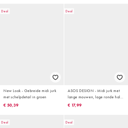
Deal
Deal
New Look - Gebreide midi jurk
ASOS DESIGN - Midi jurk met
met schelpdetail in groen
lange mouwen, lage ronde hals
en gerimpelde taille in kaki
€ 50,39
€ 17,99
Deal
Deal