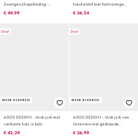
Zwangerschapskleding -
kreukelstof met hartvormige
Gestreepte midi jurk met korte
halslijn in olijfgroen
€ 49,99
€ 36,54
mouwen, gestrikte taille en 2
borstvoedingsfuncties in groen
en wit
Deal
Deal
MEER KLEUREN
MEER KLEUREN
ASOS DESIGN - Midi-jurk met
ASOS DESIGN - Midi jurk van
vierkante hals in kaki
linnenmix met gedraaide
schouders en rimpeleffect in
€ 42,39
€ 26,99
groen