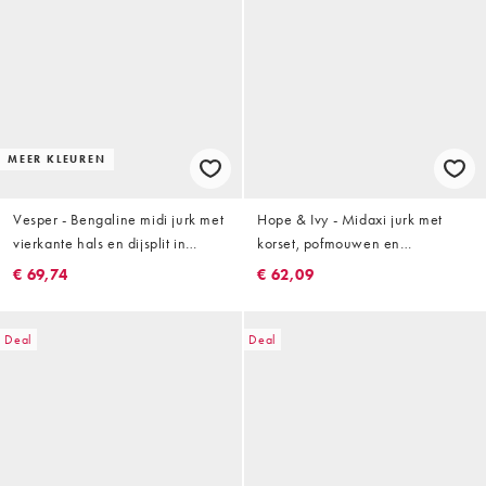
MEER KLEUREN
Vesper - Bengaline midi jurk met
Hope & Ivy - Midaxi jurk met
vierkante hals en dijsplit in
korset, pofmouwen en
smaragdgroen
bloemenprint in groen
€ 69,74
€ 62,09
Deal
Deal