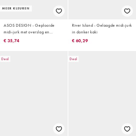
MEER KLEUREN
ASOS DESIGN - Geplooide
River Island - Gelaagde midi-jurk
midi-jurk met overslag en
in donker kaki
uitsnijding in groen
€ 35,74
€ 60,29
Deal
Deal