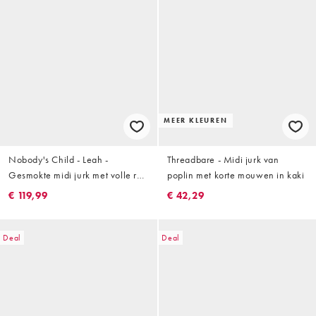
MEER KLEUREN
Nobody's Child - Leah -
Threadbare - Midi jurk van
Gesmokte midi jurk met volle rok
poplin met korte mouwen in kaki
in kaki
€ 119,99
€ 42,29
Deal
Deal