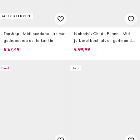
MEER KLEUREN
Topshop - Midi bandeau-jurk met
Nobody's Child - Eliana - Midi
gedrapeerde achterkant in
jurk met boothals en gerimpelde
lichtgeel
rok in mintgroen
€ 67,49
€ 99,99
Deal
Deal