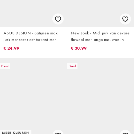
ASOS DESIGN - Satijnen maxi
New Look - Midi jurk van devoré
jurk met racer achterkant met
fluweel met lange mouwen in
gedraaid detail in olijfgroen
kaki
€ 24,99
€ 30,99
Deal
Deal
MEER KLEUREN