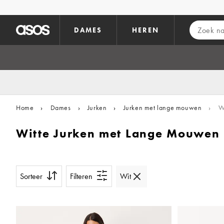
Ga direct naar inhoud
DAMES
HEREN
Home
›
Dames
›
Jurken
›
Jurken met lange mouwen
›
Wi
Witte Jurken met Lange Mouwen
Sorteer
Filteren
Wit