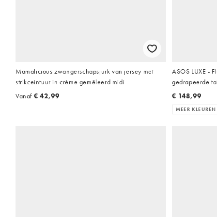
Mamalicious zwangerschapsjurk van jersey met
ASOS LUXE - Fl
strikceintuur in crème gemêleerd midi
gedrapeerde tai
Vanaf
€ 42,99
€ 148,99
MEER KLEUREN