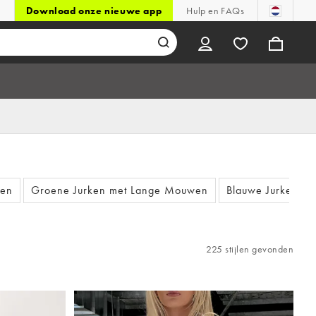
Download onze nieuwe app
Hulp en FAQs
wen
Groene Jurken met Lange Mouwen
Blauwe Jurken m
225 stijlen gevonden