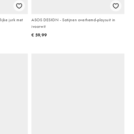
ijke jurk met
ASOS DESIGN - Satijnen overhemd-playsuit in
ivoorwit
€ 59,99