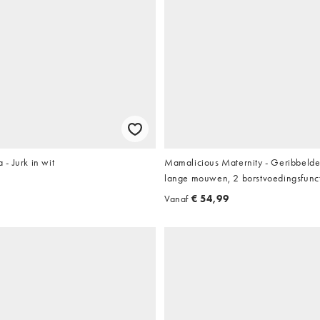
a - Jurk in wit
Mamalicious Maternity - Geribbelde 
lange mouwen, 2 borstvoedingsfunc
aan de voorkant in crème
Vanaf
€ 54,99