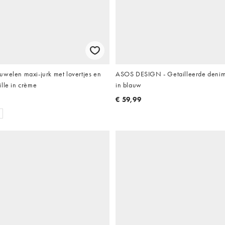
uwelen maxi-jurk met lovertjes en
ASOS DESIGN - Getailleerde denim
lle in crème
in blauw
€ 59,99