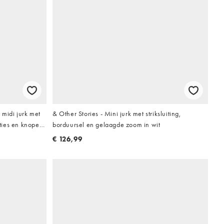
midi jurk met
& Other Stories - Mini jurk met striksluiting,
ties en knopen
borduursel en gelaagde zoom in wit
€ 126,99