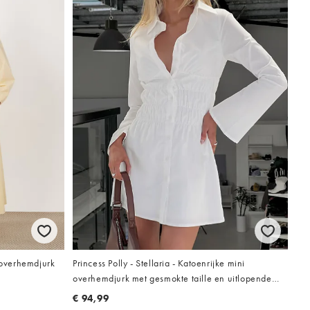
overhemdjurk
Princess Polly - Stellaria - Katoenrijke mini
overhemdjurk met gesmokte taille en uitlopende
mouwen in wit
€ 94,99