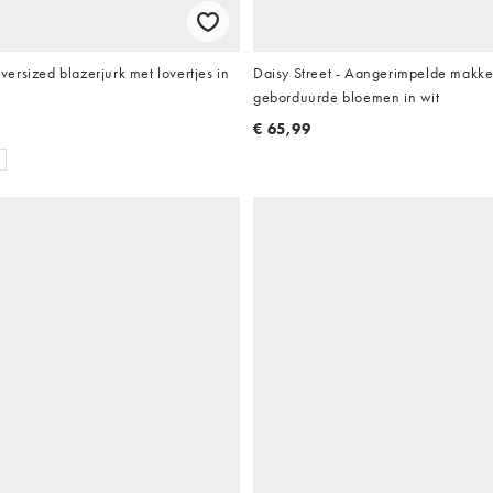
rsized blazerjurk met lovertjes in
Daisy Street - Aangerimpelde makkel
geborduurde bloemen in wit
€ 65,99