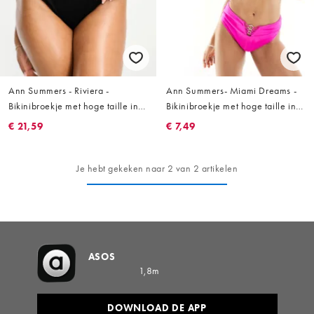
Ann Summers - Riviera -
Ann Summers- Miami Dreams -
Bikinibroekje met hoge taille in
Bikinibroekje met hoge taille in
zwart
roze
€ 21,59
€ 7,49
Je hebt gekeken naar 2 van 2 artikelen
ASOS
1,8m
DOWNLOAD DE APP