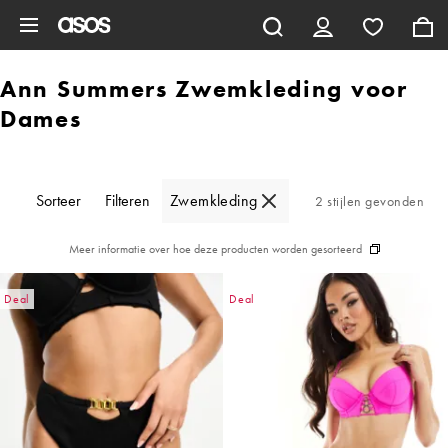
Ga direct naar inhoud
Ann Summers Zwemkleding voor
Dames
Sorteer
Filteren
Zwemkleding
2 stijlen gevonden
Meer informatie over hoe deze producten worden gesorteerd
Deal
Deal