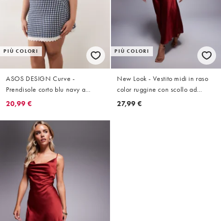
PIÙ COLORI
PIÙ COLORI
ASOS DESIGN Curve -
New Look - Vestito midi in raso
Prendisole corto blu navy a
color ruggine con scollo ad
quadretti con scollo a barchetta,
anello
20,99 €
27,99 €
busto scolpito e fondo in pizzo