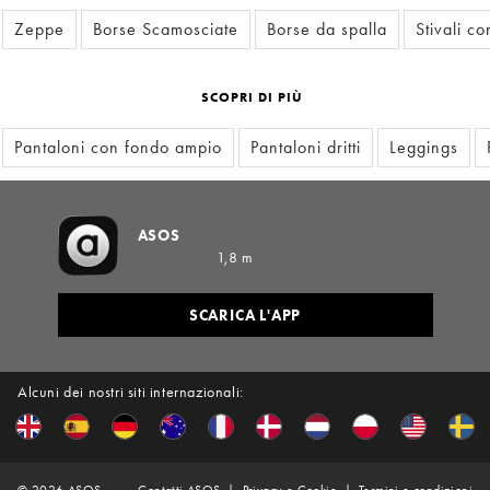
Zeppe
Borse Scamosciate
Borse da spalla
Stivali 
SCOPRI DI PIÙ
Pantaloni con fondo ampio
Pantaloni dritti
Leggings
ASOS
1,8 m
SCARICA L'APP
Alcuni dei nostri siti internazionali: