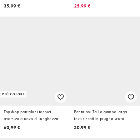
laterale in coordinato
35,99 €
25,99 €
PIÙ COLORI
Topshop pantaloni tecnici
Pantaloni Tall a gamba larga
oversize a uovo di lunghezza
testurizzati in prugna scuro
media in fig
60,99 €
30,99 €