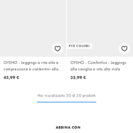
PIÙ COLORI
OYSHO - Leggings a vita alta a
OYSHO - Comfortlux - Leggings
compressione e contenitivi alla
alla caviglia a vita alta viola
caviglia viola con dettaglio a
45,99 €
35,99 €
contrasto
Hai visualizzato 30 di 30 prodotti
ABBINA CON