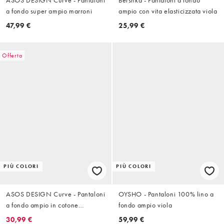
a fondo super ampio marroni
ampio con vita elasticizzata viola
47,99 €
25,99 €
Offerta
PIÙ COLORI
PIÙ COLORI
ASOS DESIGN Curve - Pantaloni
OYSHO - Pantaloni 100% lino a
a fondo ampio in cotone
fondo ampio viola
stropicciato color bacca
30,99 €
59,99 €