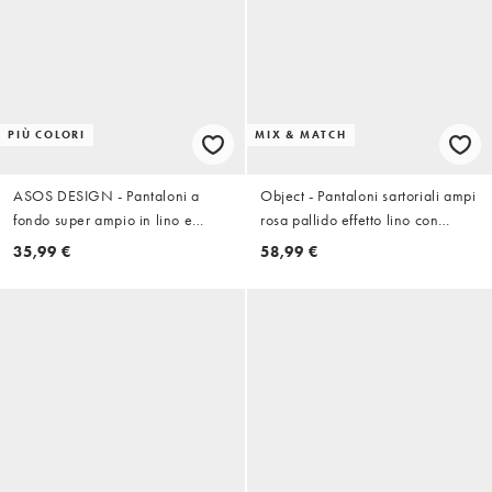
PIÙ COLORI
MIX & MATCH
ASOS DESIGN - Pantaloni a
Object - Pantaloni sartoriali ampi
fondo super ampio in lino e
rosa pallido effetto lino con
viscosa bordeaux
pieghe sul davanti in coordinato
35,99 €
58,99 €