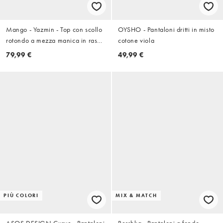
Mango - Yazmin - Top con scollo
OYSHO - Pantaloni dritti in misto
rotondo a mezza manica in raso
cotone viola
color prugna con dettaglio in
79,99 €
49,99 €
pizzo asimmetrico in coordinato
PIÙ COLORI
MIX & MATCH
ASOS DESIGN Curve - Pantaloni
Bershka - Pantaloni a fondo