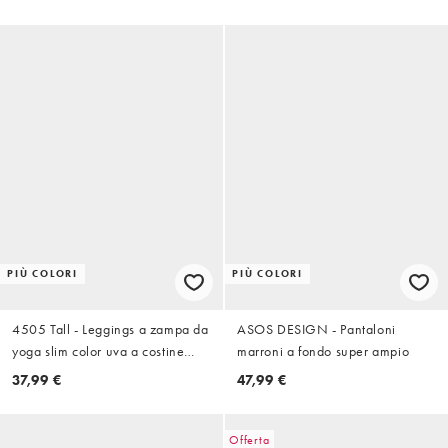
PIÙ COLORI
PIÙ COLORI
4505 Tall - Leggings a zampa da
ASOS DESIGN - Pantaloni
yoga slim color uva a costine
marroni a fondo super ampio
avvolgenti in vita
37,99 €
47,99 €
Offerta