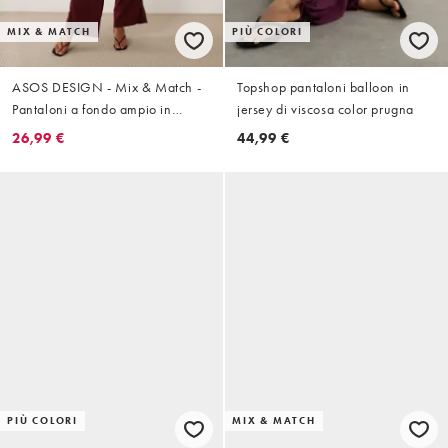
MIX & MATCH
PIÙ COLORI
ASOS DESIGN - Mix & Match -
Topshop pantaloni balloon in
Pantaloni a fondo ampio in
jersey di viscosa color prugna
cotone stropicciato bordeaux
26,99 €
44,99 €
PIÙ COLORI
MIX & MATCH