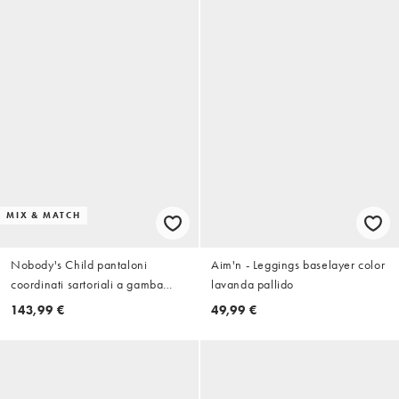
MIX & MATCH
Nobody's Child pantaloni
Aim'n - Leggings baselayer color
coordinati sartoriali a gamba
lavanda pallido
larga in prugna scuro
143,99 €
49,99 €