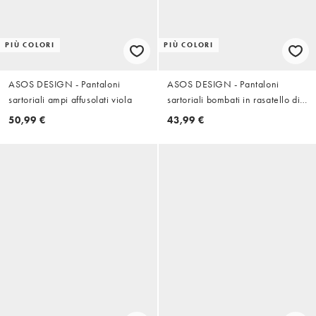
PIÙ COLORI
PIÙ COLORI
ASOS DESIGN - Pantaloni
ASOS DESIGN - Pantaloni
sartoriali ampi affusolati viola
sartoriali bombati in rasatello di
cotone color prugna
50,99 €
43,99 €