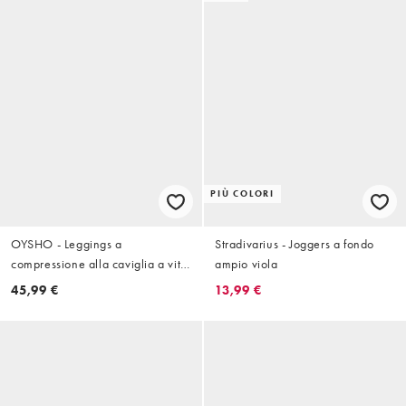
PIÙ COLORI
OYSHO - Leggings a
Stradivarius - Joggers a fondo
compressione alla caviglia a vita
ampio viola
alta viola slavato
45,99 €
13,99 €