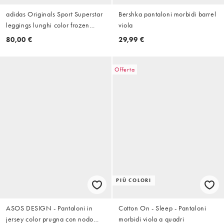
adidas Originals Sport Superstar
Bershka pantaloni morbidi barrel
leggings lunghi color frozen
viola
purple
80,00 €
29,99 €
Offerta
PIÙ COLORI
ASOS DESIGN - Pantaloni in
Cotton On - Sleep - Pantaloni
jersey color prugna con nodo
morbidi viola a quadri