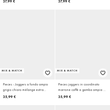
37,99 €
37,99 €
MIX & MATCH
MIX & MATCH
Pieces - Joggers a fondo ampio
Pieces joggers in coordinato
grigio chiaro mélange extra
marrone caffè a gamba ampia e
larghi in coordinato
vestibilità morbida
35,99 €
35,99 €