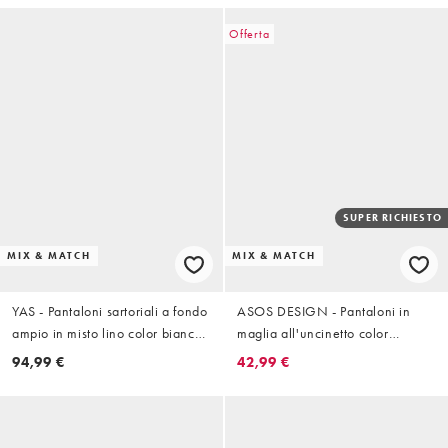
Offerta
SUPER RICHIESTO
MIX & MATCH
MIX & MATCH
YAS - Pantaloni sartoriali a fondo
ASOS DESIGN - Pantaloni in
ampio in misto lino color bianco
maglia all'uncinetto color
sporco in coordinato
cioccolato in coordinato
94,99 €
42,99 €