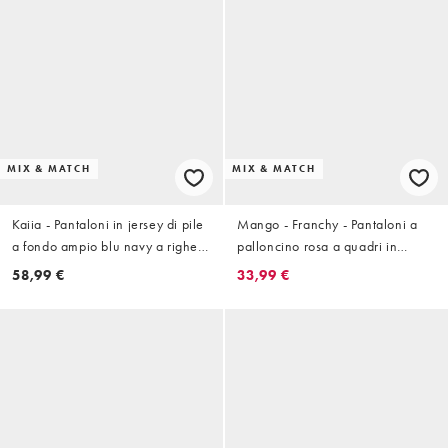
MIX & MATCH
MIX & MATCH
Kaiia - Pantaloni in jersey di pile
Mango - Franchy - Pantaloni a
a fondo ampio blu navy a righe
palloncino rosa a quadri in
con coulisse in coordinato
coordinato
58,99 €
33,99 €