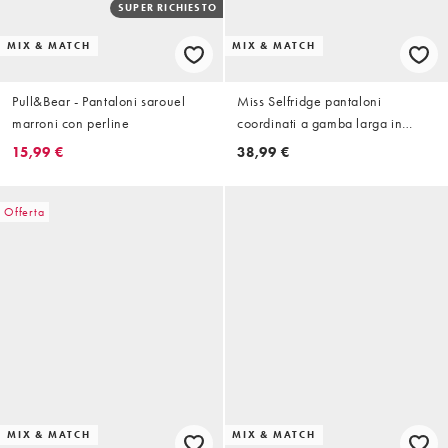
SUPER RICHIESTO
MIX & MATCH
MIX & MATCH
Pull&Bear - Pantaloni sarouel
Miss Selfridge pantaloni
marroni con perline
coordinati a gamba larga in
maglia a coste morbida
15,99 €
38,99 €
Offerta
MIX & MATCH
MIX & MATCH