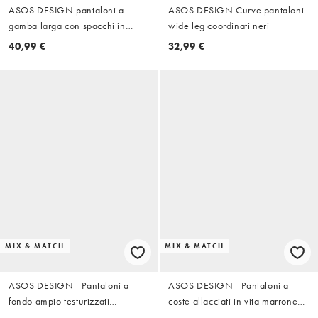
ASOS DESIGN pantaloni a
ASOS DESIGN Curve pantaloni
gamba larga con spacchi in
wide leg coordinati neri
coordinato color cioccolato
40,99 €
32,99 €
MIX & MATCH
MIX & MATCH
ASOS DESIGN - Pantaloni a
ASOS DESIGN - Pantaloni a
fondo ampio testurizzati
coste allacciati in vita marrone
all'uncinetto kaki in coordinato
slavato in coordinato