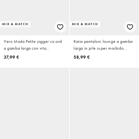
MIX & MATCH
MIX & MATCH
Vero Moda Petite jogger co-ord
Kaiia pantaloni lounge a gamba
a gamba larga con vita
larga in pile super morbido
annodata, super morbido,
coordinati a righe navy e nere
37,99 €
58,99 €
marrone cioccolato