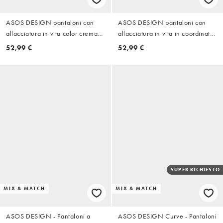
ASOS DESIGN pantaloni con
ASOS DESIGN pantaloni con
allacciatura in vita color crema
allacciatura in vita in coordinato
coordinato
color cioccolato
52,99 €
52,99 €
SUPER RICHIESTO
MIX & MATCH
MIX & MATCH
ASOS DESIGN - Pantaloni a
ASOS DESIGN Curve - Pantaloni