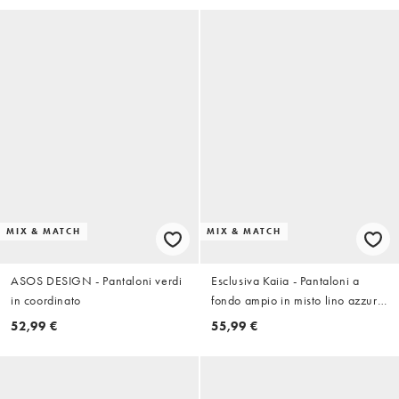
MIX & MATCH
MIX & MATCH
ASOS DESIGN - Pantaloni verdi
Esclusiva Kaiia - Pantaloni a
in coordinato
fondo ampio in misto lino azzurri
in coordinato
52,99 €
55,99 €