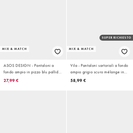
SUPER RICHIESTO
MIX & MATCH
MIX & MATCH
ASOS DESIGN - Pantaloni a
Vila - Pantaloni sartoriali a fondo
fondo ampio in pizzo blu pallido
ampio grigio scuro mélange in
in coordinato
coordinato
27,99 €
58,99 €