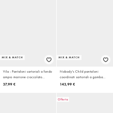
MIX & MATCH
MIX & MATCH
Vila - Pantaloni sartoriali a fondo
Nobody's Child pantaloni
ampio marrone cioccolato
coordinati sartoriali a gamba
gessato in coordinato
larga in prugna scuro
37,99 €
143,99 €
Offerta