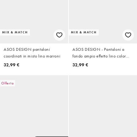
MIX & MATCH
MIX & MATCH
ASOS DESIGN pantaloni
ASOS DESIGN - Pantaloni a
coordinati in misto lino marroni
fondo ampio effetto lino color
ruggine con dettaglio stile pareo
32,99 €
32,99 €
in coordinato
Offerta