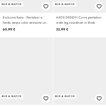
MIX & MATCH
MIX & MATCH
Esclusiva Kaiia - Pantaloni a
ASOS DESIGN Curve pantaloni
fondo ampio color antracite con
wide leg coordinati in khaki
doppia fascia in vita in
65,99 €
32,99 €
coordinato
MIX & MATCH
MIX & MATCH