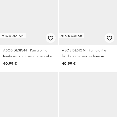
MIX & MATCH
MIX & MATCH
ASOS DESIGN - Pantaloni a
ASOS DESIGN - Pantaloni a
fondo ampio in misto lana color
fondo ampio neri in lana in
fungo in coordinato
coordinato
40,99 €
40,99 €