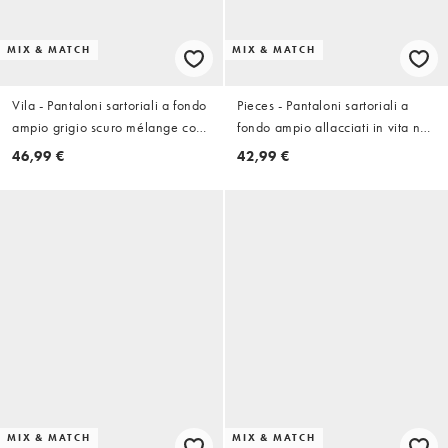
MIX & MATCH
MIX & MATCH
Vila - Pantaloni sartoriali a fondo
Pieces - Pantaloni sartoriali a
ampio grigio scuro mélange con
fondo ampio allacciati in vita neri
motivo gessato in coordinato
in coordinato
46,99 €
42,99 €
MIX & MATCH
MIX & MATCH