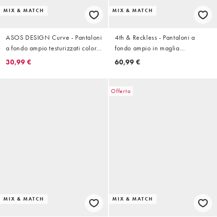
MIX & MATCH
MIX & MATCH
ASOS DESIGN Curve - Pantaloni
4th & Reckless - Pantaloni a
a fondo ampio testurizzati color
fondo ampio in maglia
latticello in coordinato
testurizzata color cioccolato e
30,99 €
60,99 €
crema a righe con coulisse in
vita in coordinato
Offerta
MIX & MATCH
MIX & MATCH