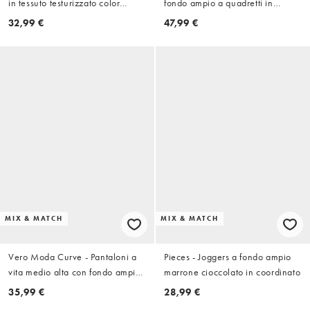
in tessuto testurizzato color
fondo ampio a quadretti in
cioccolato
coordinato
32,99 €
47,99 €
MIX & MATCH
MIX & MATCH
Vero Moda Curve - Pantaloni a
Pieces - Joggers a fondo ampio
vita medio alta con fondo ampio
marrone cioccolato in coordinato
neri con stampa astratta di
35,99 €
28,99 €
conchiglie in coordinato