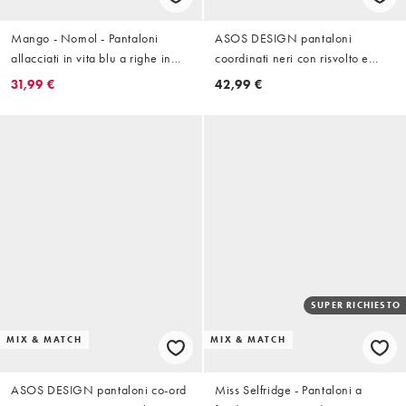
Mango - Nomol - Pantaloni
ASOS DESIGN pantaloni
allacciati in vita blu a righe in
coordinati neri con risvolto e
coordinato
dettagli a occhielli
31,99 €
42,99 €
SUPER RICHIESTO
MIX & MATCH
MIX & MATCH
ASOS DESIGN pantaloni co-ord
Miss Selfridge - Pantaloni a