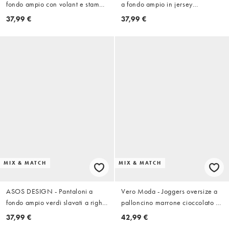
fondo ampio con volant e stampa
a fondo ampio in jersey
a righe in coordinato
testurizzato color crema con
37,99 €
37,99 €
ricamo di conchiglie in
coordinato
MIX & MATCH
MIX & MATCH
ASOS DESIGN - Pantaloni a
Vero Moda - Joggers oversize a
fondo ampio verdi slavati a righe
palloncino marrone cioccolato in
in coordinato
coordinato
37,99 €
42,99 €