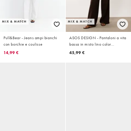
MIX & MATCH
MIX & MATCH
Pull&Bear - Jeans ampi bianchi
ASOS DESIGN - Pantaloni a vita
con borchie e coulisse
bassa in misto lino color
cioccolato con laccetti in
14,99 €
45,99 €
coordinato