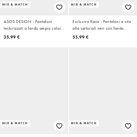
MIX & MATCH
MIX & MATCH
ASOS DESIGN - Pantaloni
Esclusiva Kaiia - Pantaloni a vita
testurizzati a fondo ampio color
alta sartoriali neri con fondo
cioccolato in coordinato
ampio in coordinato
35,99 €
55,99 €
MIX & MATCH
MIX & MATCH