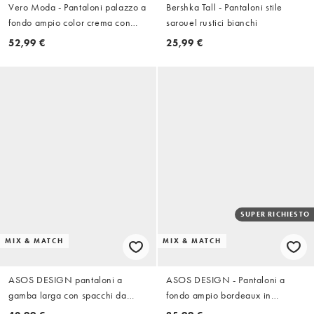
Vero Moda - Pantaloni palazzo a
Bershka Tall - Pantaloni stile
fondo ampio color crema con
sarouel rustici bianchi
stampa astratta in coordinato
52,99 €
25,99 €
SUPER RICHIESTO
MIX & MATCH
MIX & MATCH
ASOS DESIGN pantaloni a
ASOS DESIGN - Pantaloni a
gamba larga con spacchi da
fondo ampio bordeaux in
coordinato in navy
coordinato