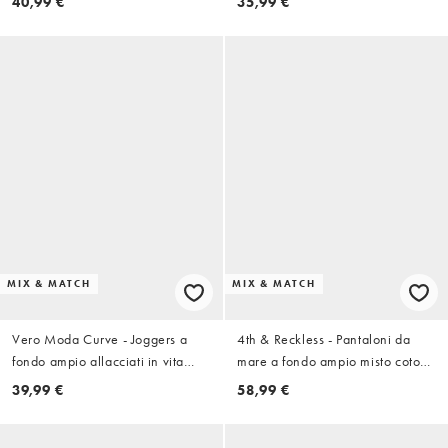
40,99 €
35,99 €
MIX & MATCH
MIX & MATCH
Vero Moda Curve - Joggers a
4th & Reckless - Pantaloni da
fondo ampio allacciati in vita
mare a fondo ampio misto cotone
marrone cioccolato in coordinato
color cioccolato all'uncinetto
39,99 €
58,99 €
allacciati in vita in coordinato