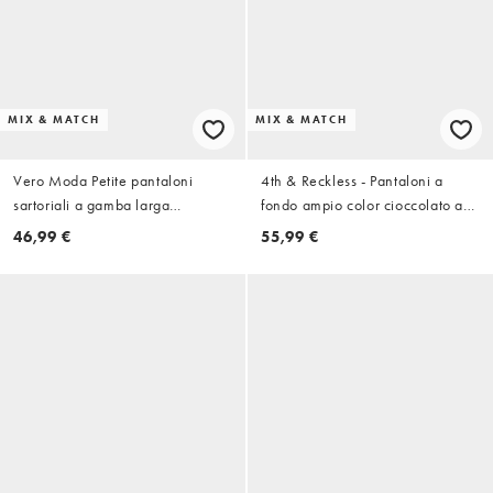
MIX & MATCH
MIX & MATCH
Vero Moda Petite pantaloni
4th & Reckless - Pantaloni a
sartoriali a gamba larga
fondo ampio color cioccolato a
coordinati in navy
coste con vita alta con coulisse in
46,99 €
55,99 €
coordinato