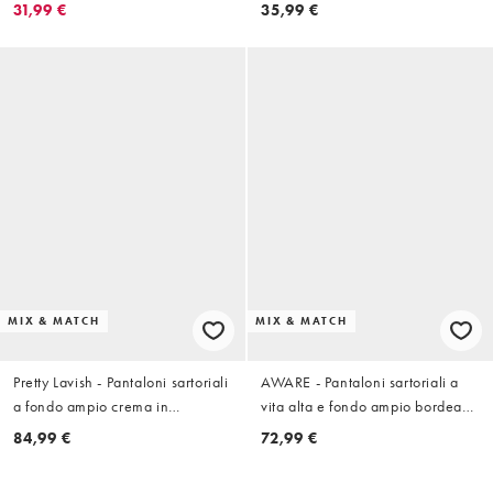
in coordinato
in coordinato
31,99 €
35,99 €
MIX & MATCH
MIX & MATCH
Pretty Lavish - Pantaloni sartoriali
AWARE - Pantaloni sartoriali a
a fondo ampio crema in
vita alta e fondo ampio bordeaux
coordinato
in coordinato
84,99 €
72,99 €