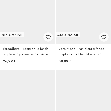
MIX & MATCH
MIX & MATCH
Threadbare - Pantaloni a fondo
Vero Moda - Pantaloni a fondo
ampio a righe marroni ed écru in
ampio neri e bianchi a pois in
coordinato
coordinato
26,99 €
39,99 €