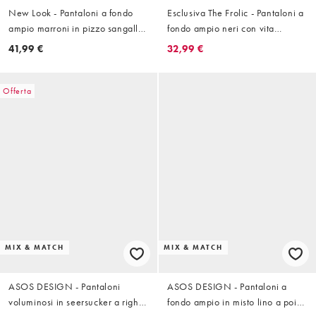
New Look - Pantaloni a fondo
Esclusiva The Frolic - Pantaloni a
ampio marroni in pizzo sangallo
fondo ampio neri con vita
in coordinato
elasticizzata in coordinato
41,99 €
32,99 €
Offerta
MIX & MATCH
MIX & MATCH
ASOS DESIGN - Pantaloni
ASOS DESIGN - Pantaloni a
voluminosi in seersucker a righe
fondo ampio in misto lino a pois