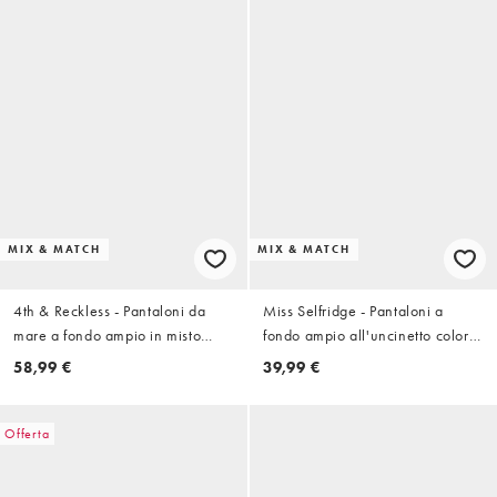
MIX & MATCH
MIX & MATCH
4th & Reckless - Pantaloni da
Miss Selfridge - Pantaloni a
mare a fondo ampio in misto
fondo ampio all'uncinetto color
cotone all'uncinetto allacciati in
cioccolato
58,99 €
39,99 €
vita bianchi in coordinato
Offerta