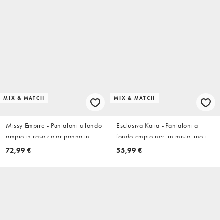
MIX & MATCH
MIX & MATCH
Missy Empire - Pantaloni a fondo
Esclusiva Kaiia - Pantaloni a
ampio in raso color panna in
fondo ampio neri in misto lino in
coordinato
coordinato
72,99 €
55,99 €