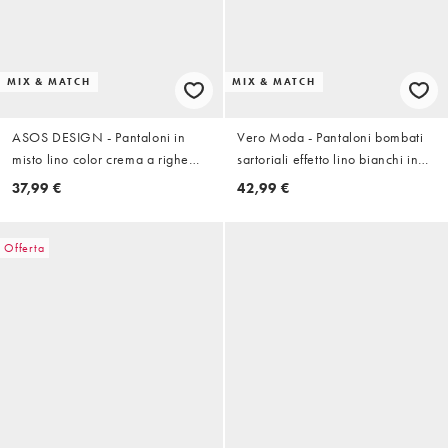
MIX & MATCH
MIX & MATCH
ASOS DESIGN - Pantaloni in
Vero Moda - Pantaloni bombati
misto lino color crema a righe
sartoriali effetto lino bianchi in
con orlo ampio in coordinato
coordinato
37,99 €
42,99 €
Offerta