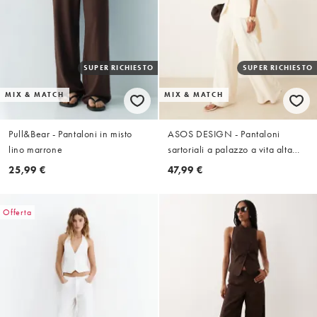
SUPER RICHIESTO
SUPER RICHIESTO
MIX & MATCH
MIX & MATCH
Pull&Bear - Pantaloni in misto
ASOS DESIGN - Pantaloni
lino marrone
sartoriali a palazzo a vita alta
stile corsetto color latticello in
25,99 €
47,99 €
coordinato
Offerta