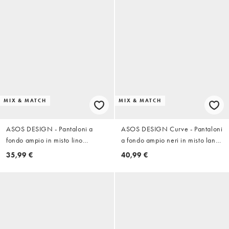
MIX & MATCH
MIX & MATCH
ASOS DESIGN - Pantaloni a
ASOS DESIGN Curve - Pantaloni
fondo ampio in misto lino
a fondo ampio neri in misto lana
marroni in coordinato
in coordinato
35,99 €
40,99 €