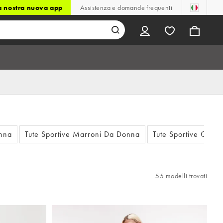
la nostra nuova app
Assistenza e domande frequenti
onna
Tute Sportive Marroni Da Donna
Tute Sportive Grig
55 modelli trovati