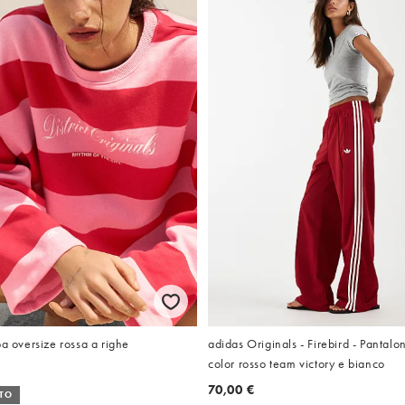
pa oversize rossa a righe
adidas Originals - Firebird - Pantalon
color rosso team victory e bianco
70,00 €
STO