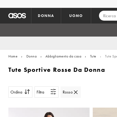
Vai al contenuto principale
DONNA
UOMO
Home
›
Donna
›
Abbigliamento da casa
›
Tute
›
Tute Sp
Tute Sportive Rosse Da Donna
Ordina
Filtra
Rosso