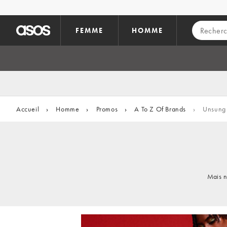
Aller au contenu principal
FEMME
HOMME
Accueil
›
Homme
›
Promos
›
A To Z Of Brands
›
Unsung
Mais n