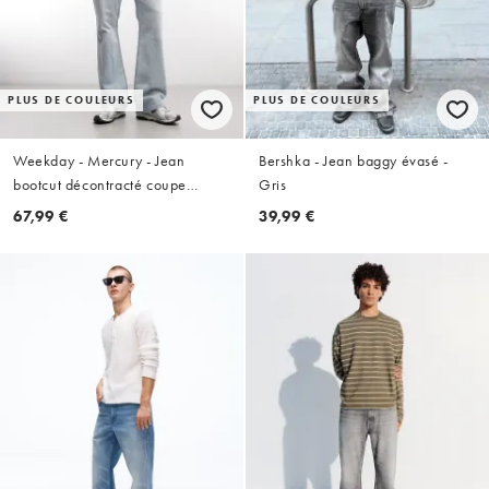
PLUS DE COULEURS
PLUS DE COULEURS
Weekday - Mercury - Jean
Bershka - Jean baggy évasé -
bootcut décontracté coupe
Gris
évasée - Bleu clair
67,99 €
39,99 €