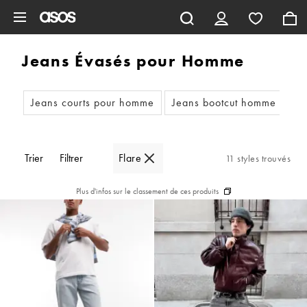
Aller au contenu principal
Jeans Évasés pour Homme
Jeans courts pour homme
Jeans bootcut homme
Je
Trier
Filtrer
Flare
11 styles trouvés
Plus d'infos sur le classement de ces produits