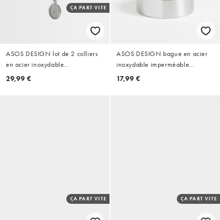
ÇA PART VITE
ASOS DESIGN lot de 2 colliers
ASOS DESIGN bague en acier
en acier inoxydable
inoxydable imperméable
imperméables avec pendentif
argentée
29,99 €
17,99 €
étoile argenté
ÇA PART VITE
ÇA PART VITE