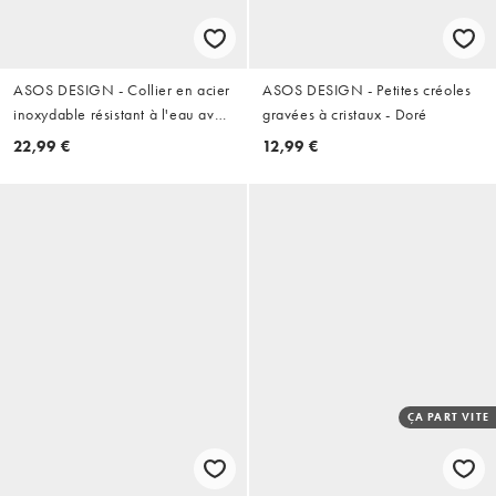
ASOS DESIGN - Collier en acier
ASOS DESIGN - Petites créoles
inoxydable résistant à l'eau avec
gravées à cristaux - Doré
deux pendentifs - Doré
22,99 €
12,99 €
ÇA PART VITE