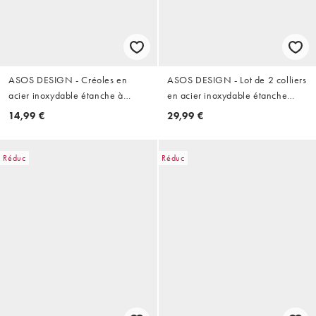
ASOS DESIGN - Créoles en
ASOS DESIGN - Lot de 2 colliers
acier inoxydable étanche à
en acier inoxydable étanche
pierre pendante ornée d'un
avec pendentif pierre d'ambre -
14,99 €
29,99 €
cristal - Doré
Argenté
Réduc
Réduc