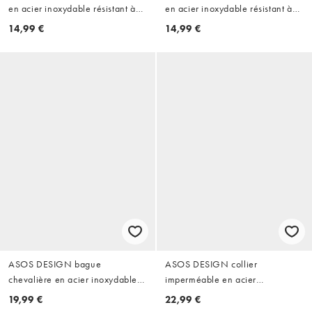
en acier inoxydable résistant à
en acier inoxydable résistant à
l'eau - Argenté
l'eau - Argenté
14,99 €
14,99 €
ASOS DESIGN bague
ASOS DESIGN collier
chevalière en acier inoxydable
imperméable en acier
imperméable st chris en argent
inoxydable avec pendentif carré
19,99 €
22,99 €
vieilli
en lapis-lazuli doré