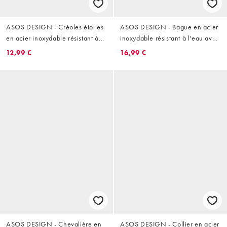
ASOS DESIGN - Créoles étoiles
ASOS DESIGN - Bague en acier
en acier inoxydable résistant à
inoxydable résistant à l'eau avec
l'eau - Doré
pierre géométrique imitation
12,99 €
16,99 €
lapis-lazuli - Argenté
ASOS DESIGN - Chevalière en
ASOS DESIGN - Collier en acier