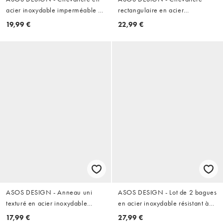
acier inoxydable imperméable -
rectangulaire en acier
Argenté
inoxydable résistant à l'eau avec
19,99 €
22,99 €
pierre de lapis bleue semi-
précieuse - Argenté
ASOS DESIGN - Anneau uni
ASOS DESIGN - Lot de 2 bagues
texturé en acier inoxydable
en acier inoxydable résistant à
résistant à l'eau - Argenté
l'eau à motif rainuré - Argenté
17,99 €
27,99 €