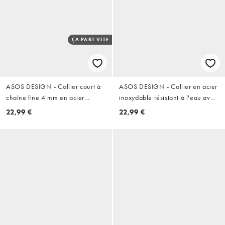
ÇA PART VITE
ASOS DESIGN - Collier court à
ASOS DESIGN - Collier en acier
chaîne fine 4 mm en acier
inoxydable résistant à l'eau avec
inoxydable étanche - Argenté
pendentif pièce gravée - Argenté
22,99 €
22,99 €