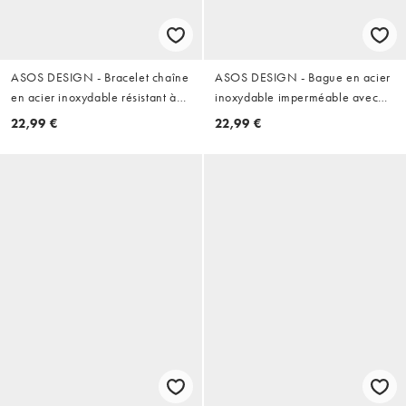
ASOS DESIGN - Bracelet chaîne
ASOS DESIGN - Bague en acier
en acier inoxydable résistant à
inoxydable imperméable avec
l'eau avec pendentif étoile -
détail étoile - Argenté
22,99 €
22,99 €
Argenté