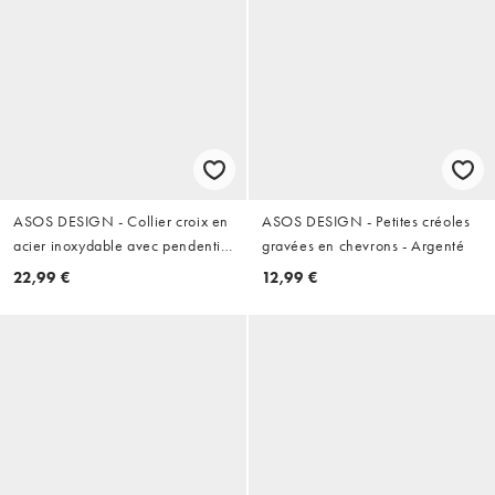
ASOS DESIGN - Collier croix en
ASOS DESIGN - Petites créoles
acier inoxydable avec pendentif
gravées en chevrons - Argenté
en pierre citrine et cristal - Doré
22,99 €
12,99 €