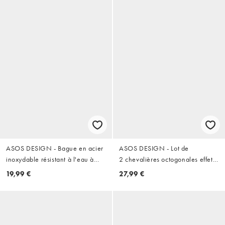
ASOS DESIGN - Bague en acier
ASOS DESIGN - Lot de
inoxydable résistant à l'eau à
2 chevalières octogonales effet
motif étoile - Argenté
brossé en acier inoxydable
19,99 €
27,99 €
résistant à l'eau - Argenté