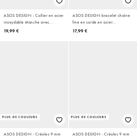
ASOS DESIGN - Collier en acier
ASOS DESIGN bracelet chaîne
inoxydable étanche avec
fine en corde en acier
pendentif double étoile - Argenté
inoxydable argenté imperméable
19,99 €
17,99 €
PLUS DE COULEURS
PLUS DE COULEURS
ASOS DESIGN - Créoles 9 mm
ASOS DESIGN - Créoles 9 mm