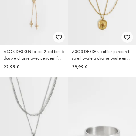
ASOS DESIGN lot de 2 colliers à
ASOS DESIGN collier pendentif
double chaîne avec pendentif
soleil ovale à chaîne boule en
cupidon et croix doré
acier inoxydable imperméable
22,99 €
29,99 €
lot de 2 doré