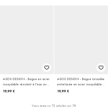
ASOS DESIGN - Bague en acier
ASOS DESIGN - Bague torsadée
inoxydable résistant à l'eau avec
entrelacée en acier inoxydable
texture rainurée - Argenté effet
résistant à l'eau - Argenté
19,99 €
19,99 €
vieilli
Vous avez vu 72 articles sur 78