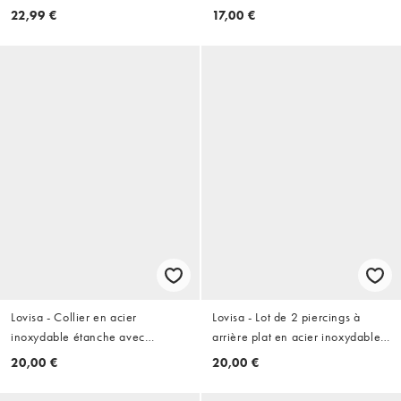
pendentif pièce gravée - Argenté
inoxydable étanche - Multicolore
22,99 €
17,00 €
Lovisa - Collier en acier
Lovisa - Lot de 2 piercings à
inoxydable étanche avec
arrière plat en acier inoxydable
pendentif plaque - Argenté
étanche avec revêtement noir -
20,00 €
20,00 €
Multicolore