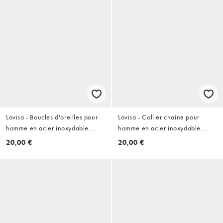
Lovisa - Boucles d'oreilles pour
Lovisa - Collier chaîne pour
homme en acier inoxydable
homme en acier inoxydable
étanche avec zircons cubiques
étanche avec pendentif croix
20,00 €
20,00 €
carrés - Argenté
lisse - Noir