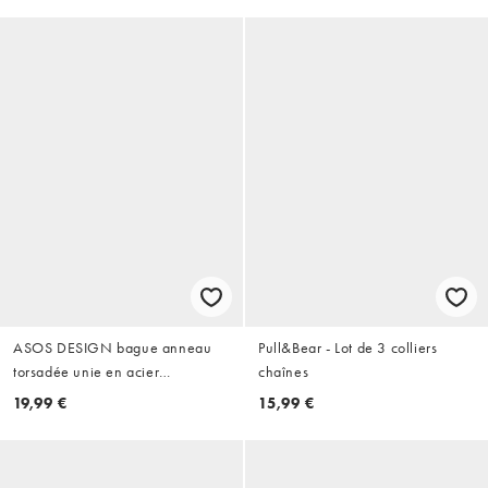
ASOS DESIGN bague anneau
Pull&Bear - Lot de 3 colliers
torsadée unie en acier
chaînes
inoxydable imperméable doré
19,99 €
15,99 €