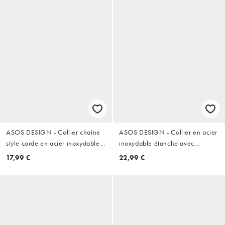
ASOS DESIGN - Collier chaîne
ASOS DESIGN - Collier en acier
style corde en acier inoxydable
inoxydable étanche avec
étanche avec barre en T -
pendentif plume - Argenté
17,99 €
22,99 €
Argenté