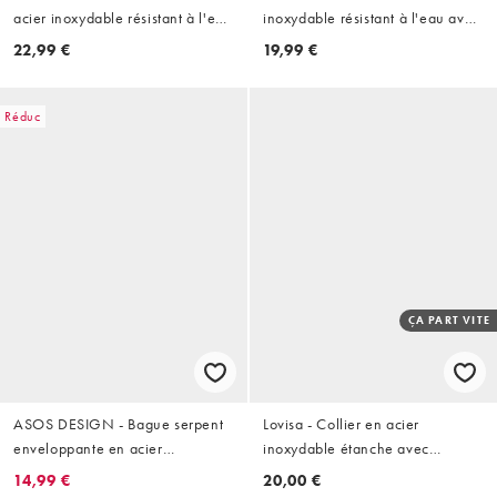
acier inoxydable résistant à l'eau
inoxydable résistant à l'eau avec
avec détail fer à cheval et étoiles
pendentif serpent - Argenté
22,99 €
19,99 €
- Argenté
Réduc
ÇA PART VITE
ASOS DESIGN - Bague serpent
Lovisa - Collier en acier
enveloppante en acier
inoxydable étanche avec
inoxydable résistant à l'eau avec
maillons cubains - Argenté
14,99 €
20,00 €