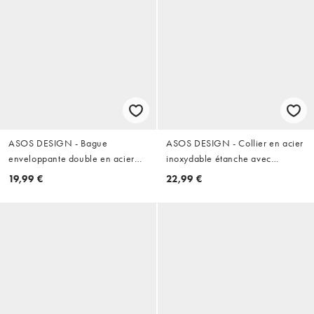
ASOS DESIGN - Bague
ASOS DESIGN - Collier en acier
enveloppante double en acier
inoxydable étanche avec
inoxydable résistant à l'eau -
pendentif étoile - Argenté
19,99 €
22,99 €
Argenté