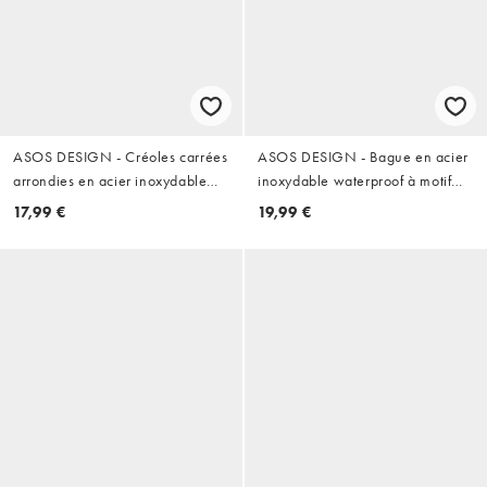
ASOS DESIGN - Créoles carrées
ASOS DESIGN - Bague en acier
arrondies en acier inoxydable
inoxydable waterproof à motif
résistant à l'eau - Argenté
clé grecque découpé - Argenté
17,99 €
19,99 €