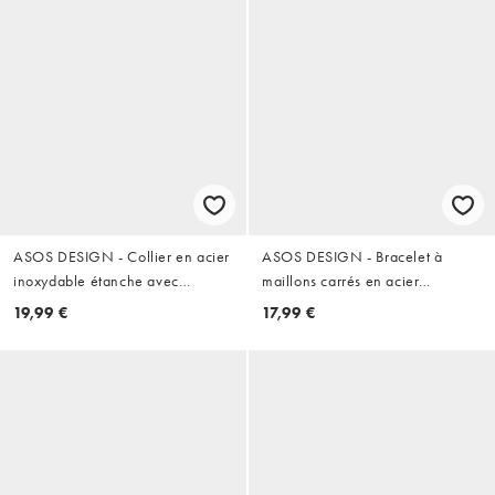
ASOS DESIGN - Collier en acier
ASOS DESIGN - Bracelet à
inoxydable étanche avec
maillons carrés en acier
pendentif double étoile - Argenté
inoxydable étanche - Argenté
19,99 €
17,99 €