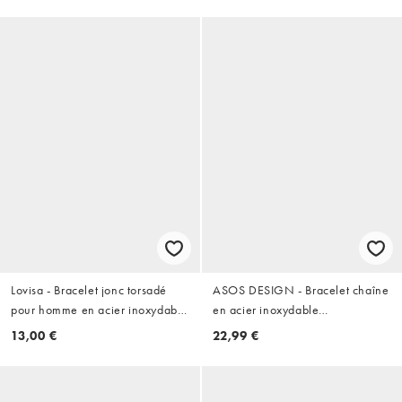
pierre grenat - Argenté
Lovisa - Bracelet jonc torsadé
ASOS DESIGN - Bracelet chaîne
pour homme en acier inoxydable
en acier inoxydable
étanche - Argenté
imperméable - Argenté
13,00 €
22,99 €