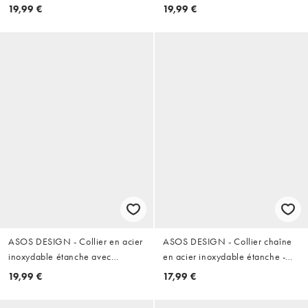
étanche - Argenté
rainures - Argent vieilli
19,99 €
19,99 €
ASOS DESIGN - Collier en acier
ASOS DESIGN - Collier chaîne
inoxydable étanche avec
en acier inoxydable étanche -
pendentif croix - Argenté
Argenté
19,99 €
17,99 €