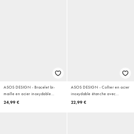
ASOS DESIGN - Bracelet bi-
ASOS DESIGN - Collier en acier
maille en acier inoxydable
inoxydable étanche avec
résistant à l'eau avec agate
pendentif carré en malachite -
24,99 €
22,99 €
semi-précieuse mousse - Argenté
Argenté