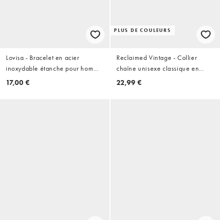
PLUS DE COULEURS
Lovisa - Bracelet en acier
Reclaimed Vintage - Collier
inoxydable étanche pour homme
chaîne unisexe classique en
avec perles œil-de-tigre semi-
acier inoxydable imperméable -
17,00 €
22,99 €
précieuses - Multicolore
Argenté