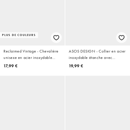
PLUS DE COULEURS
Reclaimed Vintage - Chevalière
ASOS DESIGN - Collier en acier
unisexe en acier inoxydable
inoxydable étanche avec
étanche - Argenté
pendentif étoile ajustable -
17,99 €
19,99 €
Argenté