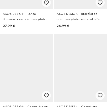
ASOS DESIGN - Lot de
ASOS DESIGN - Bracelet en
3 anneaux en acier inoxydable
acier inoxydable résistant à l'eau
imperméable - Argenté
avec maillons et lapis-lazuli
27,99 €
24,99 €
semi-précieux - Argenté
ASOS DESIGN - Chevalière en
ASOS DESIGN - Chevalière