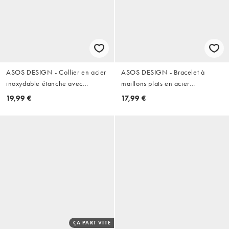
ASOS DESIGN - Collier en acier
ASOS DESIGN - Bracelet à
inoxydable étanche avec
maillons plats en acier
pendentif étoile abstraite -
inoxydable imperméable -
19,99 €
17,99 €
Argenté
Argenté
ÇA PART VITE