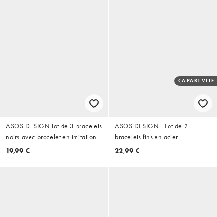
ÇA PART VITE
ASOS DESIGN lot de 3 bracelets
ASOS DESIGN - Lot de 2
noirs avec bracelet en imitation
bracelets fins en acier
cuir et perles marron imitation
inoxydable imperméable avec
19,99 €
22,99 €
pierre semi-précieuse
maillons ronds et maillons plats -
Doré