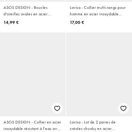
ASOS DESIGN - Boucles
Lovisa - Collier multi-rangs pour
d'oreilles ovales en acier
homme en acier inoxydable
inoxydable résistant à l'eau avec
étanche avec maillons croix et
14,99 €
17,00 €
zircons cubiques - Argenté
serpent - Argenté
ASOS DESIGN - Collier en acier
Lovisa - Lot de 2 paires de
inoxydable résistant à l'eau avec
créoles chunky en acier