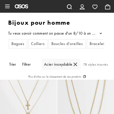
Aller au contenu principal
Bijoux pour homme
Tu veux savoir comment on passe d'un 8/10 à un 10/10 en matière
...
Bagues
Colliers
Boucles d'oreilles
Bracelets
Trier
Filtrer
Acier inoxydable
78 styles trouvés
Plus d'infos sur le classement de ces produits