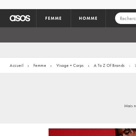
Aller au contenu principal
FEMME
HOMME
Accueil
›
Femme
›
Visage + Corps
›
A To Z Of Brands
›
L
Mais n