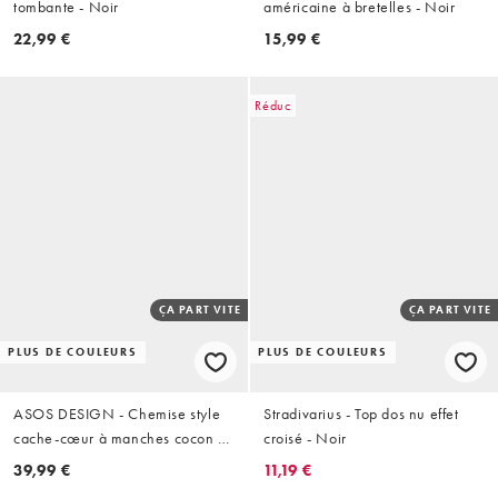
tombante - Noir
américaine à bretelles - Noir
22,99 €
15,99 €
Réduc
ÇA PART VITE
ÇA PART VITE
PLUS DE COULEURS
PLUS DE COULEURS
ASOS DESIGN - Chemise style
Stradivarius - Top dos nu effet
cache-cœur à manches cocon -
croisé - Noir
Noir
39,99 €
11,19 €