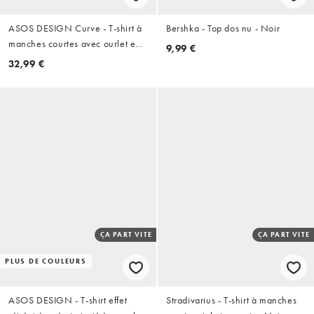
ASOS DESIGN Curve - T-shirt à
Bershka - Top dos nu - Noir
manches courtes avec ourlet en
9,99 €
dentelle - Noir
32,99 €
ÇA PART VITE
ÇA PART VITE
PLUS DE COULEURS
ASOS DESIGN - T-shirt effet
Stradivarius - T-shirt à manches