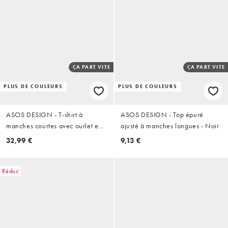
ÇA PART VITE
ÇA PART VITE
PLUS DE COULEURS
PLUS DE COULEURS
ASOS DESIGN - T-shirt à
ASOS DESIGN - Top épuré
manches courtes avec ourlet en
ajusté à manches longues - Noir
dentelle - Noir
32,99 €
9,13 €
Réduc