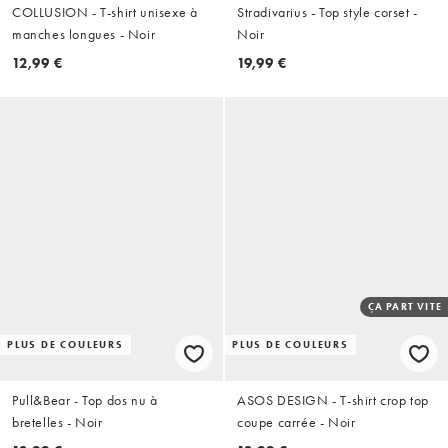
COLLUSION - T-shirt unisexe à
Stradivarius - Top style corset -
manches longues - Noir
Noir
12,99 €
19,99 €
ÇA PART VITE
PLUS DE COULEURS
PLUS DE COULEURS
Pull&Bear - Top dos nu à
ASOS DESIGN - T-shirt crop top
bretelles - Noir
coupe carrée - Noir