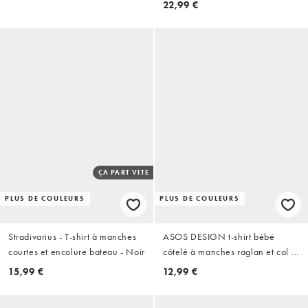
22,99 €
ÇA PART VITE
PLUS DE COULEURS
PLUS DE COULEURS
Stradivarius - T-shirt à manches
ASOS DESIGN t-shirt bébé
courtes et encolure bateau - Noir
côtelé à manches raglan et col V
noir
15,99 €
12,99 €