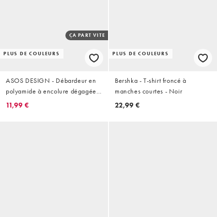
ÇA PART VITE
PLUS DE COULEURS
PLUS DE COULEURS
ASOS DESIGN - Débardeur en
Bershka - T-shirt froncé à
polyamide à encolure dégagée
manches courtes - Noir
avec bretelles élastiques - Noir
11,99 €
22,99 €