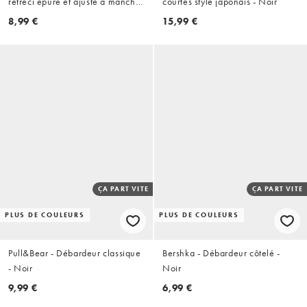
rétréci épuré et ajusté à manches
courtes style japonais - Noir
courtes - Noir
8,99 €
15,99 €
ÇA PART VITE
ÇA PART VITE
PLUS DE COULEURS
PLUS DE COULEURS
Pull&Bear - Débardeur classique
Bershka - Débardeur côtelé -
- Noir
Noir
9,99 €
6,99 €