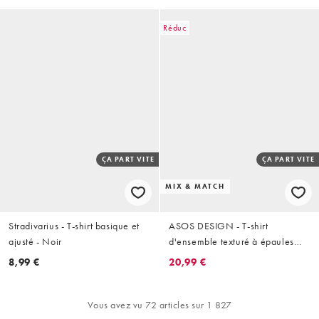
Réduc
ÇA PART VITE
ÇA PART VITE
MIX & MATCH
Stradivarius - T-shirt basique et
ASOS DESIGN - T-shirt
ajusté - Noir
d'ensemble texturé à épaules
dénudées - Noir
8,99 €
20,99 €
Vous avez vu 72 articles sur 1 827