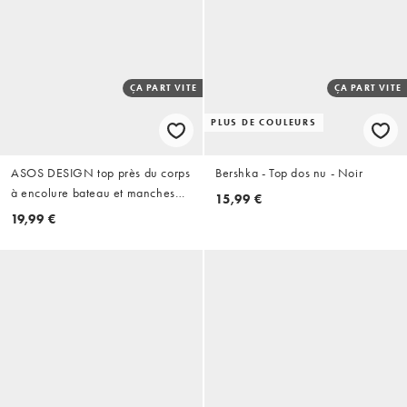
ÇA PART VITE
ÇA PART VITE
PLUS DE COULEURS
ASOS DESIGN top près du corps
Bershka - Top dos nu - Noir
à encolure bateau et manches
15,99 €
courtes chauve-souris noir
19,99 €