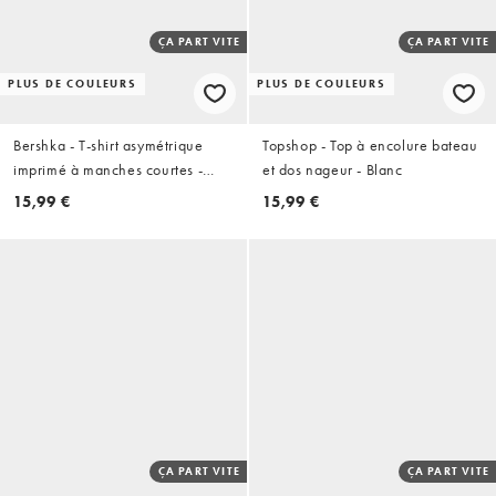
ÇA PART VITE
ÇA PART VITE
PLUS DE COULEURS
PLUS DE COULEURS
Bershka - T-shirt asymétrique
Topshop - Top à encolure bateau
imprimé à manches courtes -
et dos nageur - Blanc
Noir
15,99 €
15,99 €
ÇA PART VITE
ÇA PART VITE