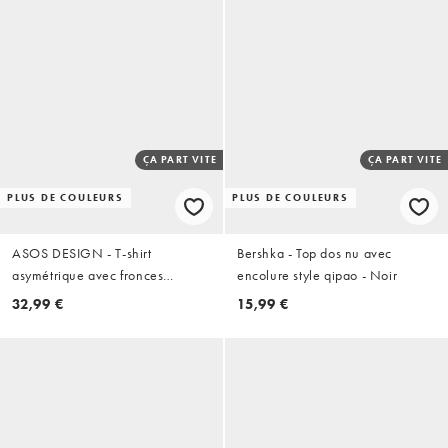
ÇA PART VITE
ÇA PART VITE
PLUS DE COULEURS
PLUS DE COULEURS
ASOS DESIGN - T-shirt
Bershka - Top dos nu avec
asymétrique avec fronces
encolure style qipao - Noir
latérales et liseré contrastant -
32,99 €
15,99 €
Noir/blanc