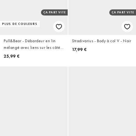
ÇA PART VITE
ÇA PART VITE
PLUS DE COULEURS
Pull&Bear - Débardeur en lin
Stradivarius - Body à col V - Noir
mélangé avec liens sur les côtés
17,99 €
- Noir
25,99 €