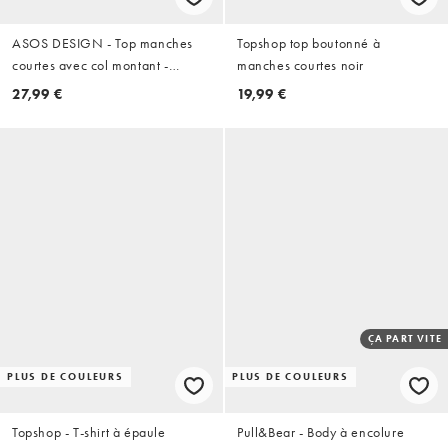
ASOS DESIGN - Top manches
Topshop top boutonné à
courtes avec col montant -
manches courtes noir
Chocolat
27,99 €
19,99 €
ÇA PART VITE
PLUS DE COULEURS
PLUS DE COULEURS
Topshop - T-shirt à épaule
Pull&Bear - Body à encolure