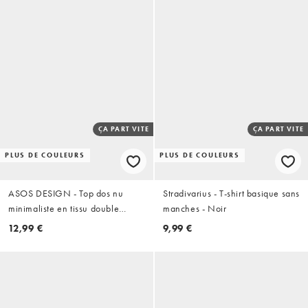
ÇA PART VITE
ÇA PART VITE
PLUS DE COULEURS
PLUS DE COULEURS
ASOS DESIGN - Top dos nu
Stradivarius - T-shirt basique sans
minimaliste en tissu double
manches - Noir
épaisseur - Noir
12,99 €
9,99 €