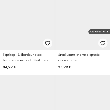
ÇA PART VITE
Topshop - Débardeur avec
Stradivarius chemise ajustée
bretelles nouées et détail noeud
croisée noire
- Gris chiné
34,99 €
25,99 €