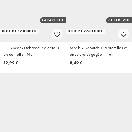
ÇA PART VITE
ÇA PART VITE
PLUS DE COULEURS
PLUS DE COULEURS
Pull&Bear - Débardeur à détails
Monki - Débardeur à bretelles et
en dentelle - Noir
encolure dégagée - Noir
12,99 €
8,49 €