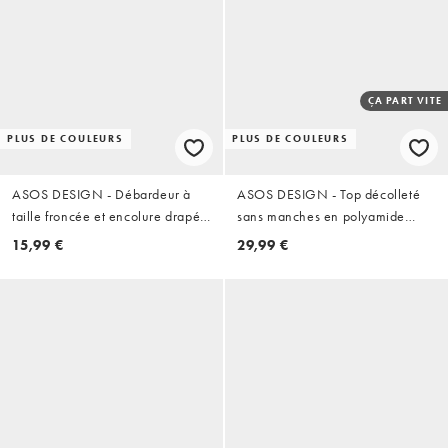
ÇA PART VITE
PLUS DE COULEURS
PLUS DE COULEURS
ASOS DESIGN - Débardeur à
ASOS DESIGN - Top décolleté
taille froncée et encolure drapée
sans manches en polyamide
- Noir
avec taille cintrée et détail noué
15,99 €
29,99 €
au dos - Noir