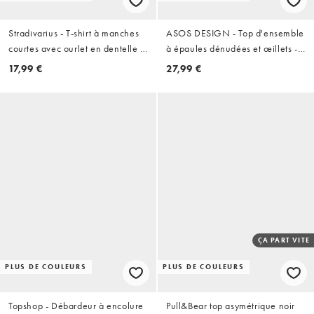
Stradivarius - T-shirt à manches
ASOS DESIGN - Top d'ensemble
courtes avec ourlet en dentelle -
à épaules dénudées et œillets -
Noir
Noir
17,99 €
27,99 €
ÇA PART VITE
PLUS DE COULEURS
PLUS DE COULEURS
Topshop - Débardeur à encolure
Pull&Bear top asymétrique noir