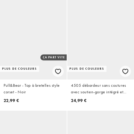
ÇA PART VITE
PLUS DE COULEURS
PLUS DE COULEURS
Pull&Bear - Top à bretelles style
4505 débardeur sans coutures
corset - Noir
avec soutien-gorge intégré et
doubles bretelles réglables en
22,99 €
24,99 €
noir