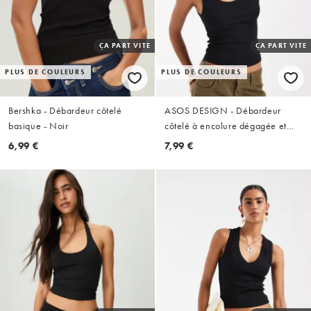
ÇA PART VITE
ÇA PART VITE
PLUS DE COULEURS
PLUS DE COULEURS
Bershka - Débardeur côtelé
ASOS DESIGN - Débardeur
basique - Noir
côtelé à encolure dégagée et
bordures épaisses - Noir
6,99 €
7,99 €