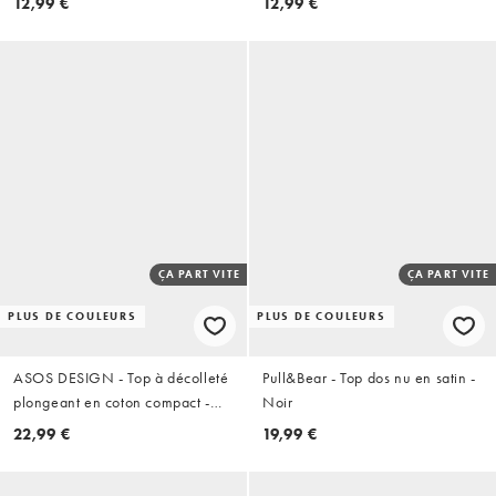
12,99 €
12,99 €
ÇA PART VITE
ÇA PART VITE
PLUS DE COULEURS
PLUS DE COULEURS
ASOS DESIGN - Top à décolleté
Pull&Bear - Top dos nu en satin -
plongeant en coton compact -
Noir
Noir
22,99 €
19,99 €