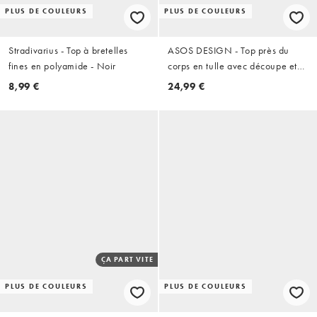
PLUS DE COULEURS
PLUS DE COULEURS
Stradivarius - Top à bretelles
ASOS DESIGN - Top près du
fines en polyamide - Noir
corps en tulle avec découpe et
boucle - Noir
8,99 €
24,99 €
ÇA PART VITE
PLUS DE COULEURS
PLUS DE COULEURS