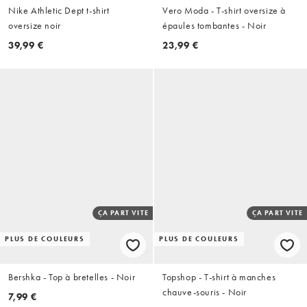
Nike Athletic Dept t-shirt
Vero Moda - T-shirt oversize à
oversize noir
épaules tombantes - Noir
39,99 €
23,99 €
ÇA PART VITE
ÇA PART VITE
PLUS DE COULEURS
PLUS DE COULEURS
Bershka - Top à bretelles - Noir
Topshop - T-shirt à manches
chauve-souris - Noir
7,99 €