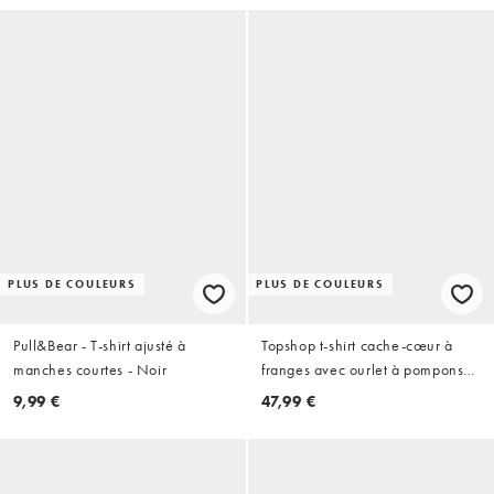
PLUS DE COULEURS
PLUS DE COULEURS
Pull&Bear - T-shirt ajusté à
Topshop t-shirt cache-cœur à
manches courtes - Noir
franges avec ourlet à pompons
bleu cobalt
9,99 €
47,99 €