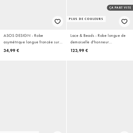
ÇA PART VITE
PLUS DE COULEURS
ASOS DESIGN - Robe
Lace & Beads - Robe longue de
asymétrique longue froncée sur
demoiselle d'honneur
le côté - Noir
asymétrique à fleurs avec
34,99 €
123,99 €
encolure drapée - Bleu foncé