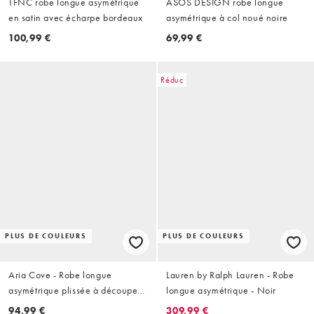
TFNC robe longue asymétrique
ASOS DESIGN robe longue
en satin avec écharpe bordeaux
asymétrique à col noué noire
100,99 €
69,99 €
Réduc
PLUS DE COULEURS
PLUS DE COULEURS
Aria Cove - Robe longue
Lauren by Ralph Lauren - Robe
asymétrique plissée à découpes -
longue asymétrique - Noir
Marine
94,99 €
309,99 €