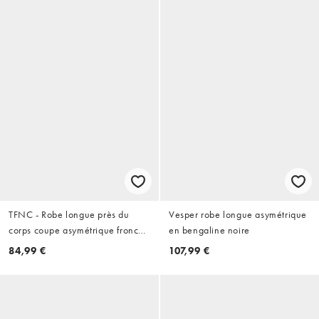
TFNC - Robe longue près du
Vesper robe longue asymétrique
corps coupe asymétrique froncée
en bengaline noire
à dos ouvert - Orange
84,99 €
107,99 €