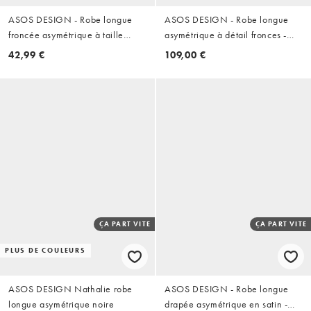
ASOS DESIGN - Robe longue
ASOS DESIGN - Robe longue
froncée asymétrique à taille
asymétrique à détail fronces -
basse - Chocolat
Noir
42,99 €
109,00 €
ÇA PART VITE
ÇA PART VITE
PLUS DE COULEURS
ASOS DESIGN Nathalie robe
ASOS DESIGN - Robe longue
longue asymétrique noire
drapée asymétrique en satin -