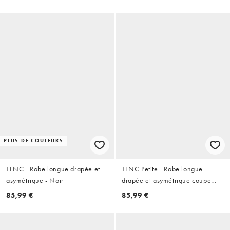
PLUS DE COULEURS
TFNC - Robe longue drapée et
TFNC Petite - Robe longue
asymétrique - Noir
drapée et asymétrique coupe
moulante - Bleu vif
85,99 €
85,99 €