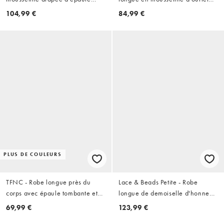
dénudée et taille torsadée - Noir
drapé - Cobalt
104,99 €
84,99 €
PLUS DE COULEURS
TFNC - Robe longue près du
Lace & Beads Petite - Robe
corps avec épaule tombante et
longue de demoiselle d'honneur
fente sur la cuisse - Chocolat
asymétrique avec encolure
69,99 €
123,99 €
drapée - Figue