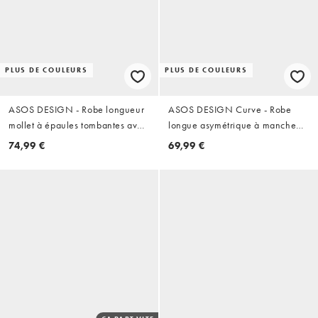
PLUS DE COULEURS
PLUS DE COULEURS
ASOS DESIGN - Robe longueur
ASOS DESIGN Curve - Robe
mollet à épaules tombantes avec
longue asymétrique à manche
ourlet asymétrique à godets -
chauve-souris drapée - Ivoire
74,99 €
69,99 €
Olive