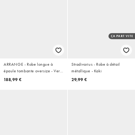
ÇA PART VITE
ARRANGE - Robe longue à
Stradivarius - Robe à détail
épaule tombante oversize - Vert
métallique - Kaki
olive
188,99 €
29,99 €