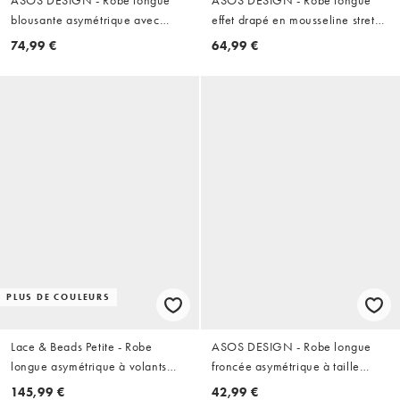
blousante asymétrique avec
effet drapé en mousseline stretch
découpe à la taille - Vert citron
à imprimé fleuri - Rose
74,99 €
64,99 €
PLUS DE COULEURS
Lace & Beads Petite - Robe
ASOS DESIGN - Robe longue
longue asymétrique à volants
froncée asymétrique à taille
cascade - Olive foncé
basse - Taupe
145,99 €
42,99 €