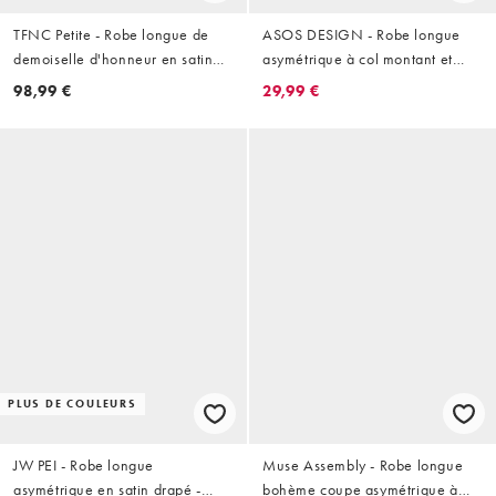
TFNC Petite - Robe longue de
ASOS DESIGN - Robe longue
demoiselle d'honneur en satin
asymétrique à col montant et
avec dos drapé fendu et épaule
imprimé fleurs
98,99 €
29,99 €
asymétrique - Noir
PLUS DE COULEURS
JW PEI - Robe longue
Muse Assembly - Robe longue
asymétrique en satin drapé -
bohème coupe asymétrique à