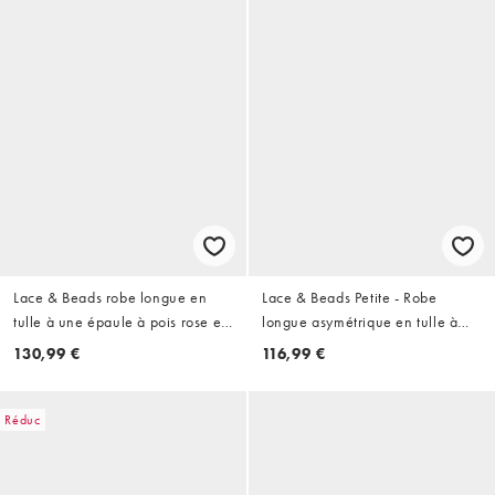
Lace & Beads robe longue en
Lace & Beads Petite - Robe
tulle à une épaule à pois rose et
longue asymétrique en tulle à
violet
taille ajustée pour demoiselle
130,99 €
116,99 €
d'honneur - Sauge clair
Réduc