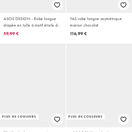
ASOS DESIGN - Robe longue
YAS robe longue asymétrique
drapée en tulle à motif étoile de
marron chocolat
mer ornementé - Bleu
59,99 €
116,99 €
PLUS DE COULEURS
PLUS DE COULEURS