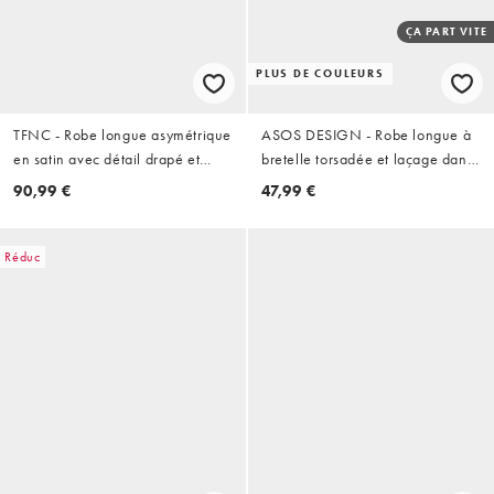
ÇA PART VITE
PLUS DE COULEURS
TFNC - Robe longue asymétrique
ASOS DESIGN - Robe longue à
en satin avec détail drapé et
bretelle torsadée et laçage dans
fente au dos - Noir
le dos - Noir
90,99 €
47,99 €
Réduc