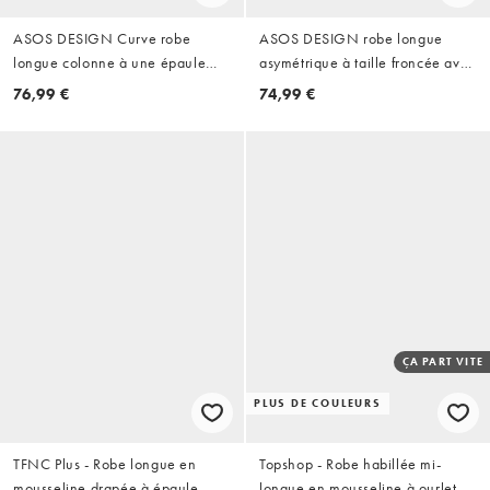
ASOS DESIGN Curve robe
ASOS DESIGN robe longue
longue colonne à une épaule
asymétrique à taille froncée avec
avec drapé au dos en doré
écharpe bleu gris
76,99 €
74,99 €
ÇA PART VITE
PLUS DE COULEURS
TFNC Plus - Robe longue en
Topshop - Robe habillée mi-
mousseline drapée à épaule
longue en mousseline à ourlet