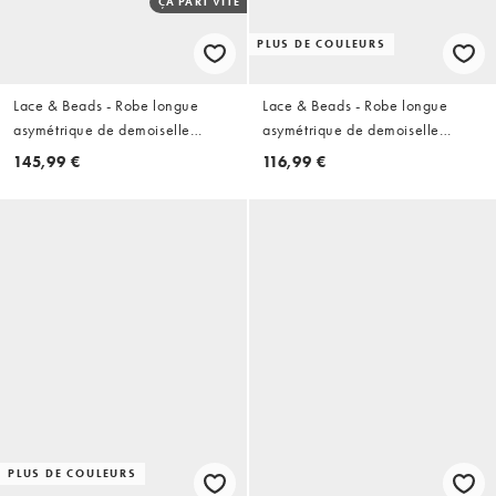
ÇA PART VITE
PLUS DE COULEURS
Lace & Beads - Robe longue
Lace & Beads - Robe longue
asymétrique de demoiselle
asymétrique de demoiselle
d'honneur en tulle à volants en
d'honneur en tulle avec taille
145,99 €
116,99 €
cascade - Bleu marine nuit
ajustée - Sauge clair
PLUS DE COULEURS