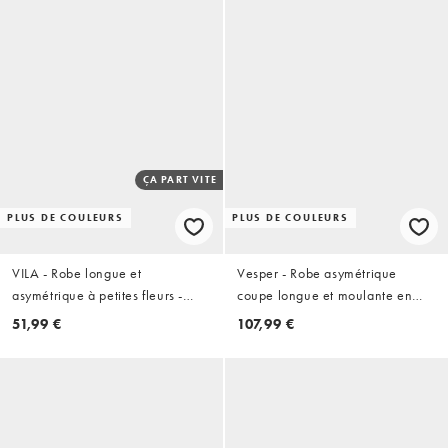
ÇA PART VITE
PLUS DE COULEURS
PLUS DE COULEURS
VILA - Robe longue et
Vesper - Robe asymétrique
asymétrique à petites fleurs -
coupe longue et moulante en
Rose
bengaline à détail noué - Noir
51,99 €
107,99 €