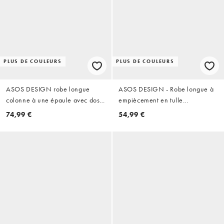
PLUS DE COULEURS
PLUS DE COULEURS
ASOS DESIGN robe longue
ASOS DESIGN - Robe longue à
colonne à une épaule avec dos
empiècement en tulle
drapé ocre
transparent et épaule tombante -
74,99 €
54,99 €
Blanc