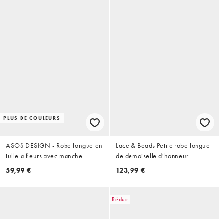
PLUS DE COULEURS
ASOS DESIGN - Robe longue en
Lace & Beads Petite robe longue
tulle à fleurs avec manche
de demoiselle d'honneur
drapée style foulard - Marron
asymétrique à col foulard vert
59,99 €
123,99 €
émeraude
Réduc