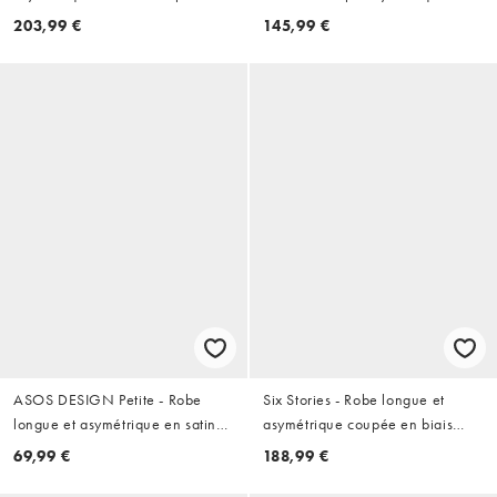
Bordeaux
volants étagés - Jaune beurre
203,99 €
145,99 €
ASOS DESIGN Petite - Robe
Six Stories - Robe longue et
longue et asymétrique en satin
asymétrique coupée en biais
avec détail plissé - Bleu lavande
pour demoiselle d'honneur en
69,99 €
188,99 €
satin - Bleu pâle