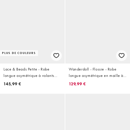
PLUS DE COULEURS
Lace & Beads Petite - Robe
Wanderdoll - Flossie - Robe
longue asymétrique à volants
longue asymétrique en maille à
cascade - Bleu ardoise
sequins et fleurs - Citron
145,99 €
129,99 €