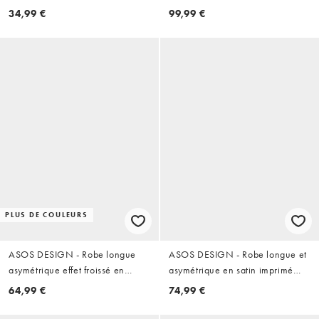
Bleu de cobalt
34,99 €
99,99 €
PLUS DE COULEURS
ASOS DESIGN - Robe longue
ASOS DESIGN - Robe longue et
asymétrique effet froissé en
asymétrique en satin imprimé
imitation néoprène - Marron
fleuri avec détail plissé - Rouge
64,99 €
74,99 €