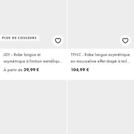
PLUS DE COULEURS
JDY - Robe longue et
TFNC - Robe longue asymétrique
asymétrique à finition métallique
en mousseline effet drapé à taille
dorée - Bleu marine
torsadée - Noir
À partir de
39,99 €
104,99 €