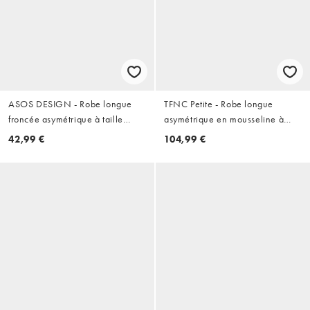
ASOS DESIGN - Robe longue
TFNC Petite - Robe longue
froncée asymétrique à taille
asymétrique en mousseline à
basse - Rouge foncé
encolure foulard - Bleu layette
42,99 €
104,99 €