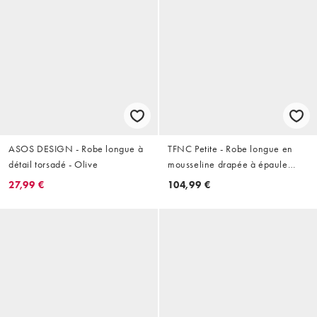
ASOS DESIGN - Robe longue à
TFNC Petite - Robe longue en
détail torsadé - Olive
mousseline drapée à épaule
dénudée et taille torsadée - Noir
27,99 €
104,99 €