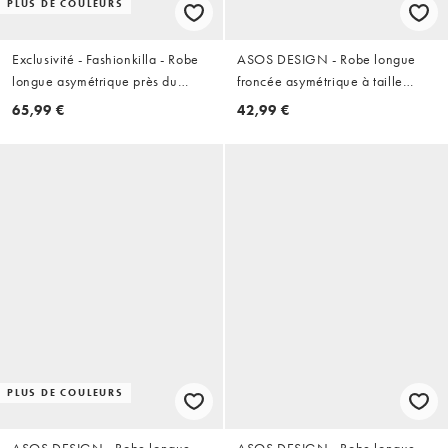
PLUS DE COULEURS
Exclusivité - Fashionkilla - Robe
ASOS DESIGN - Robe longue
longue asymétrique près du
froncée asymétrique à taille
corps en tissu double épaisseur
basse - Kaki
65,99 €
42,99 €
avec détail drapé - Noir
PLUS DE COULEURS
ASOS DESIGN - Robe longue
ASOS DESIGN - Robe longue