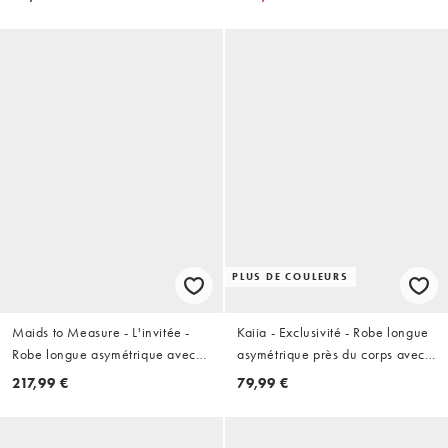
PLUS DE COULEURS
Maids to Measure - L'invitée -
Kaiia - Exclusivité - Robe longue
Robe longue asymétrique avec
asymétrique près du corps avec
foulard - Vert citron
ourlet en dentelle et détail
217,99 €
79,99 €
foulard - Noir