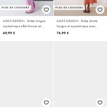
PLUS DE COULEURS
PLUS DE COULEURS
ASOS DESIGN - Robe longue
ASOS DESIGN - Robe droite
asymétrique effet froissé en
longue et asymétrique avec
imitation néoprène - Lilas
détail drapé au dos - Orange
69,99 €
74,99 €