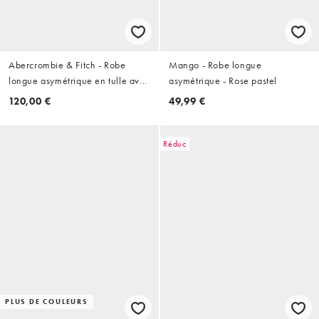
Abercrombie & Fitch - Robe
Mango - Robe longue
longue asymétrique en tulle avec
asymétrique - Rose pastel
découpe - Vert
120,00 €
49,99 €
Réduc
PLUS DE COULEURS