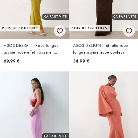
ÇA PART VITE
ÇA PART VITE
PLUS DE COULEURS
PLUS DE COULEURS
ASOS DESIGN - Robe longue
ASOS DESIGN Nathalie robe
asymétrique effet froissé en
longue asymétrique couleur
imitation néoprène - Vert olive
chocolat
69,99 €
34,99 €
ÇA PART VITE