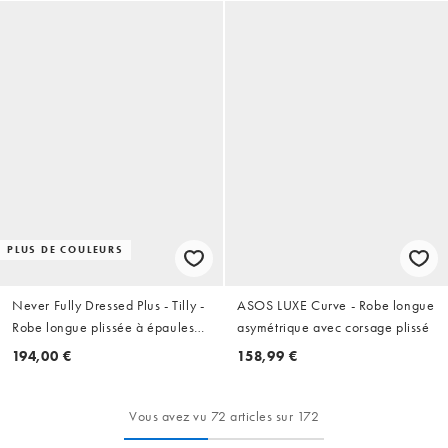
PLUS DE COULEURS
Never Fully Dressed Plus - Tilly -
ASOS LUXE Curve - Robe longue
Robe longue plissée à épaules
asymétrique avec corsage plissé
dénudées et imprimé coquillage
194,00 €
158,99 €
- Bleu
Vous avez vu 72 articles sur 172