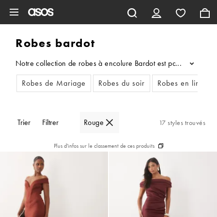
Aller au contenu principal
Robes bardot
Notre collection de robes à encolure Bardot est parfaite pour 
...
Robes de Mariage
Robes du soir
Robes en lin
R
Trier
Filtrer
Rouge
17 styles trouvés
Plus d'infos sur le classement de ces produits