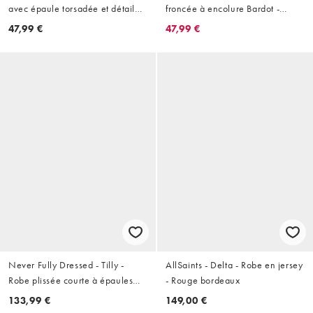
avec épaule torsadée et détail
froncée à encolure Bardot -
noué au dos - Lie-de-vin
Rouge
47,99 €
47,99 €
Never Fully Dressed - Tilly -
AllSaints - Delta - Robe en jersey
Robe plissée courte à épaules
- Rouge bordeaux
dénudées - Bordeaux
133,99 €
149,00 €