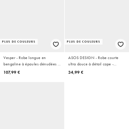
PLUS DE COULEURS
PLUS DE COULEURS
Vesper - Robe longue en
ASOS DESIGN - Robe courte
bengaline à épaules dénudées -
ultra douce à détail cape -
Rouge
Bordeaux
107,99 €
34,99 €