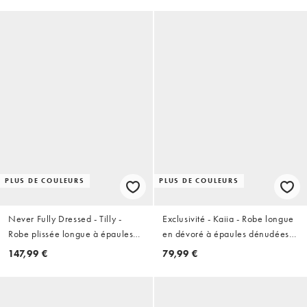
PLUS DE COULEURS
PLUS DE COULEURS
Never Fully Dressed - Tilly -
Exclusivité - Kaiia - Robe longue
Robe plissée longue à épaules
en dévoré à épaules dénudées
dénudées - Rouge
et bretelle torsadée - Bordeaux
147,99 €
79,99 €