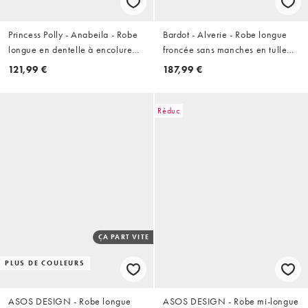
Princess Polly - Anabeila - Robe
Bardot - Alverie - Robe longue
longue en dentelle à encolure
froncée sans manches en tulle
Bardot torsadée devant - Rouge
avec détail foulard - Bordeaux
121,99 €
187,99 €
Réduc
ÇA PART VITE
PLUS DE COULEURS
ASOS DESIGN - Robe longue
ASOS DESIGN - Robe mi-longue