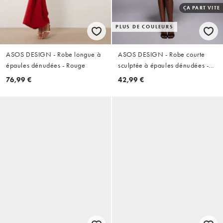
ÇA PART VITE
PLUS DE COULEURS
ASOS DESIGN - Robe longue à
ASOS DESIGN - Robe courte
épaules dénudées - Rouge
sculptée à épaules dénudées -
Bordeaux en tissu style néoprène
76,99 €
42,99 €