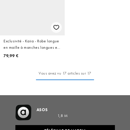
Exclusivité - Kaiia - Robe longue
en maille à manches longues et
épaules dénudées ornée de
79,99 €
sequins - Bordeaux
Vous avez vu 17 articles sur 17
ASOS
1,8 M