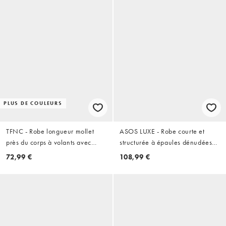
PLUS DE COULEURS
TFNC - Robe longueur mollet
ASOS LUXE - Robe courte et
près du corps à volants avec
structurée à épaules dénudées
épaule tombante et fente sur la
avec jupe en organza - Bordeaux
72,99 €
108,99 €
cuisse - Rouge