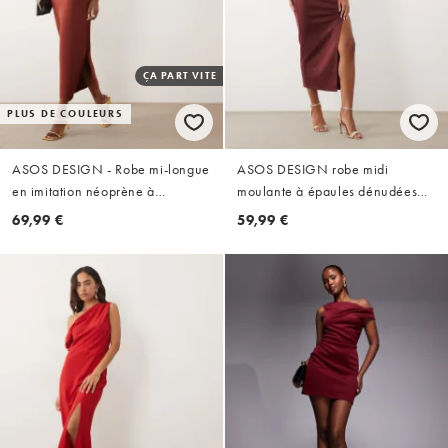
ÇA PART VITE
PLUS DE COULEURS
ASOS DESIGN - Robe mi-longue
ASOS DESIGN robe midi
en imitation néoprène à
moulante à épaules dénudées
décolleté plongeant en V style
torsadée en tissu scuba
69,99 €
59,99 €
Bardot - Rouge
bordeaux