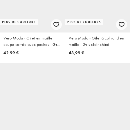
PLUS DE COULEURS
PLUS DE COULEURS
Vero Moda - Gilet en maille
Vero Moda - Gilet à col rond en
coupe carrée avec poches - Gris
maille - Gris clair chiné
clair
42,99 €
43,99 €