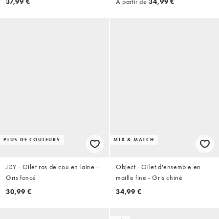
37,99 €
À partir de
34,99 €
PLUS DE COULEURS
MIX & MATCH
JDY - Gilet ras de cou en laine -
Object - Gilet d'ensemble en
Gris foncé
maille fine - Gris chiné
30,99 €
34,99 €