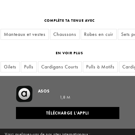
COMPLÈTE TA TENUE AVEC
Manteaux et vestes
Chaussons
Robes en cuir
Sets p
EN VOIR PLUS
Gilets
Pulls
Cardigans Courts
Pulls à Motifs
Cardi
ASOS
1,8 M
TÉLÉCHARGE L'APPLI
Voici quelques-uns de nos sites internationaux :