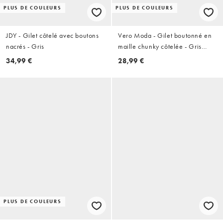
PLUS DE COULEURS
PLUS DE COULEURS
JDY - Gilet côtelé avec boutons
Vero Moda - Gilet boutonné en
nacrés - Gris
maille chunky côtelée - Gris
asphalte
34,99 €
28,99 €
PLUS DE COULEURS