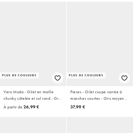
PLUS DE COULEURS
PLUS DE COULEURS
Vero Moda - Gilet en maille
Pieces - Gilet coupe carrée à
chunky côtelée et col rond - Gris
manches courtes - Gris moyen
asphalt
chiné
À partir de
26,99 €
37,99 €