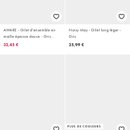
AWARE - Gilet d'ensemble en
Noisy May - Gilet long léger -
maille épaisse douce - Gris
Gris
foncé chiné
32,45 €
25,99 €
PLUS DE COULEURS