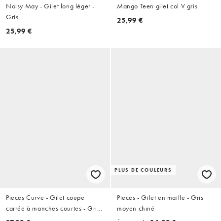
Noisy May - Gilet long léger -
Mango Teen gilet col V gris
Gris
25,99 €
25,99 €
PLUS DE COULEURS
Pieces Curve - Gilet coupe
Pieces - Gilet en maille - Gris
carrée à manches courtes - Gris
moyen chiné
chiné moyen