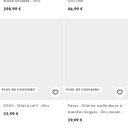
maille torsadée - Gris
Gris clair
298,99 €
46,99 €
PLUS DE COULEURS
PLUS DE COULEURS
ONLY - Gilet à col V - Gris
Pieces - Gilet en maille douce à
manches longues - Gris moyen
35,99 €
chiné
39,99 €