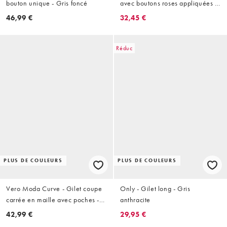
bouton unique - Gris foncé
avec boutons roses appliquées -
Gris
46,99 €
32,45 €
Réduc
PLUS DE COULEURS
PLUS DE COULEURS
Vero Moda Curve - Gilet coupe
Only - Gilet long - Gris
carrée en maille avec poches -
anthracite
Gris clair chiné
42,99 €
29,95 €