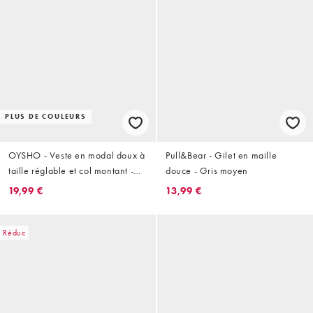
PLUS DE COULEURS
OYSHO - Veste en modal doux à
Pull&Bear - Gilet en maille
taille réglable et col montant -
douce - Gris moyen
Taupe pâle
19,99 €
13,99 €
Réduc