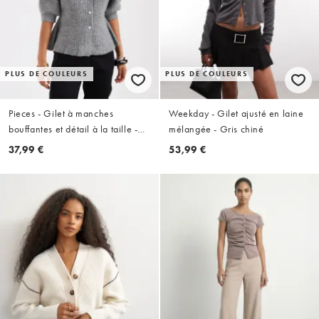
PLUS DE COULEURS
PLUS DE COULEURS
Pieces - Gilet à manches
Weekday - Gilet ajusté en laine
bouffantes et détail à la taille -
mélangée - Gris chiné
Gris moyen chiné
37,99 €
53,99 €