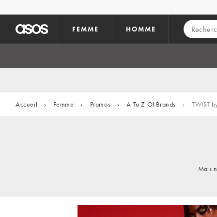
Aller au contenu principal
FEMME
HOMME
Accueil
›
Femme
›
Promos
›
A To Z Of Brands
›
TWIST b
Mais n