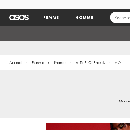
Aller au contenu principal
FEMME
HOMME
Accueil
›
Femme
›
Promos
›
A To Z Of Brands
›
AG
Mais n