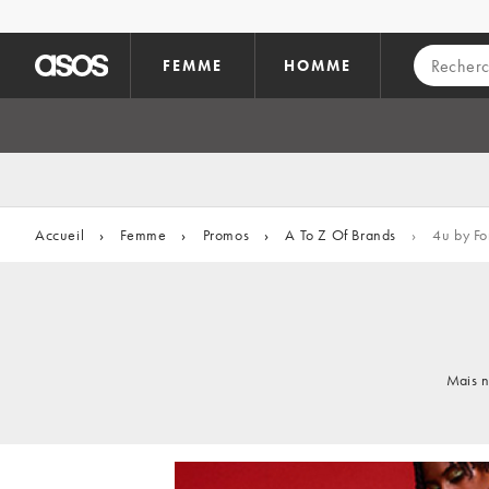
Aller au contenu principal
FEMME
HOMME
Accueil
›
Femme
›
Promos
›
A To Z Of Brands
›
4u by Fo
Mais n