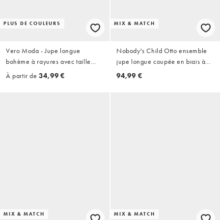
PLUS DE COULEURS
MIX & MATCH
Vero Moda - Jupe longue
Nobody's Child Otto ensemble
bohème à rayures avec taille
jupe longue coupée en biais à
froncée et volants étagés - Bleu
carreaux bleu et vert
À partir de
34,99 €
94,99 €
et blanc
MIX & MATCH
MIX & MATCH