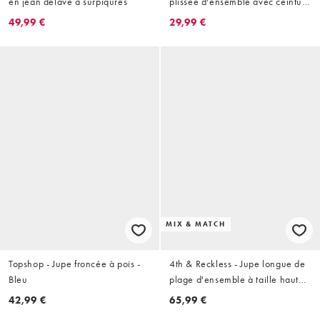
en jean délavé à surpiqûres
plissée d'ensemble avec ceinture
nouée - Sarcelle
49,99 €
29,99 €
MIX & MATCH
Topshop - Jupe froncée à pois -
4th & Reckless - Jupe longue de
Bleu
plage d'ensemble à taille haute
en coton mélangé crocheté à
42,99 €
65,99 €
carreaux variés - Bleu