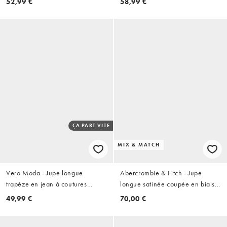
52,99 €
58,99 €
ÇA PART VITE
MIX & MATCH
Vero Moda - Jupe longue
Abercrombie & Fitch - Jupe
trapèze en jean à coutures
longue satinée coupée en biais -
apparentes - Bleu moyen
Turquoise
49,99 €
70,00 €