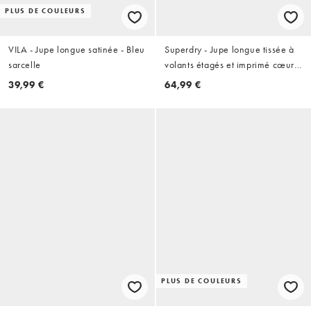
PLUS DE COULEURS
VILA - Jupe longue satinée - Bleu
Superdry - Jupe longue tissée à
sarcelle
volants étagés et imprimé cœurs
et pâquerettes - Bleu brume
39,99 €
64,99 €
PLUS DE COULEURS