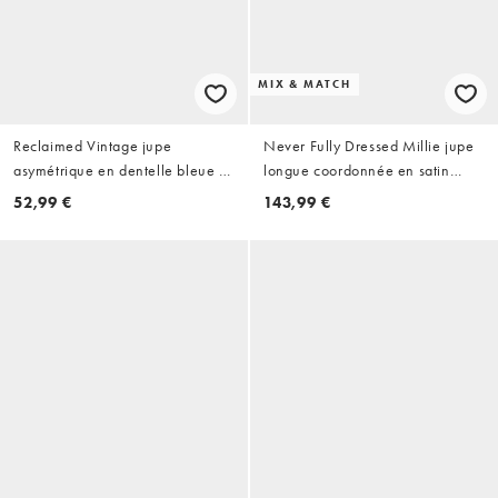
MIX & MATCH
Reclaimed Vintage jupe
Never Fully Dressed Millie jupe
asymétrique en dentelle bleue et
longue coordonnée en satin
marron
taille haute à ourlet asymétrique
52,99 €
143,99 €
avec détail dentelle bleue