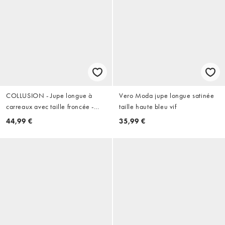
COLLUSION - Jupe longue à
Vero Moda jupe longue satinée
carreaux avec taille froncée -
taille haute bleu vif
Bleu
44,99 €
35,99 €