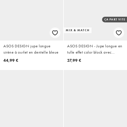
ÇA PART VITE
MIX & MATCH
ASOS DESIGN jupe longue
ASOS DESIGN - Jupe longue en
sirène à ourlet en dentelle bleue
tulle effet color block avec
ceinture drapée - Bleu
44,99 €
37,99 €