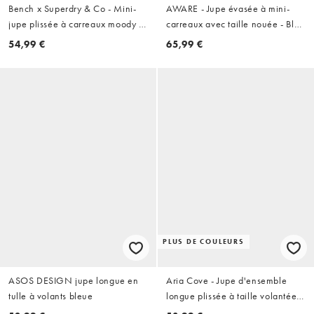
Bench x Superdry & Co - Mini-
AWARE - Jupe évasée à mini-
jupe plissée à carreaux moody et
carreaux avec taille nouée - Bleu
logo - Bleu/clair de lune
et sarcelle
54,99 €
65,99 €
PLUS DE COULEURS
ASOS DESIGN jupe longue en
Aria Cove - Jupe d'ensemble
tulle à volants bleue
longue plissée à taille volantée -
Bleu