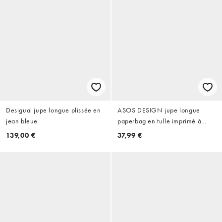
Desigual jupe longue plissée en
ASOS DESIGN jupe longue
jean bleue
paperbag en tulle imprimé à
fleurs bleues
139,00 €
37,99 €