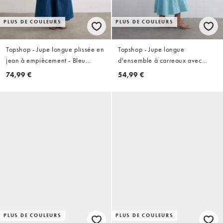
PLUS DE COULEURS
PLUS DE COULEURS
Topshop - Jupe longue plissée en
Topshop - Jupe longue
jean à empiècement - Bleu
d'ensemble à carreaux avec
intense
taille basse en V - Bleu
74,99 €
54,99 €
PLUS DE COULEURS
PLUS DE COULEURS