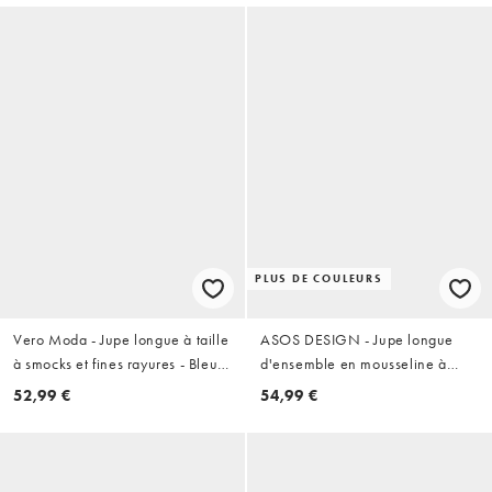
PLUS DE COULEURS
Vero Moda - Jupe longue à taille
ASOS DESIGN - Jupe longue
à smocks et fines rayures - Bleu
d'ensemble en mousseline à
clair
taille froncée - Bleu
52,99 €
54,99 €