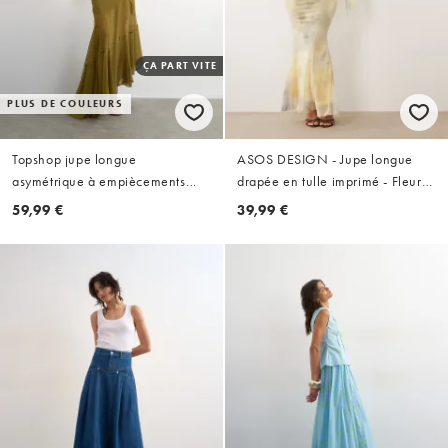
ÇA PART VITE
PLUS DE COULEURS
Topshop jupe longue
ASOS DESIGN - Jupe longue
asymétrique à empiècements
drapée en tulle imprimé - Fleurs
transparente verte
floues
59,99 €
39,99 €