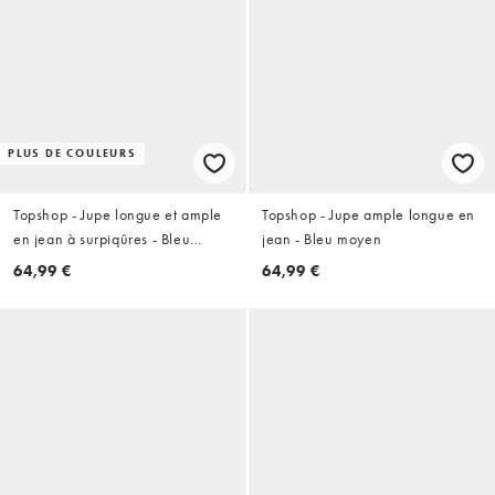
PLUS DE COULEURS
Topshop - Jupe longue et ample
Topshop - Jupe ample longue en
en jean à surpiqûres - Bleu
jean - Bleu moyen
délavé et écru
64,99 €
64,99 €