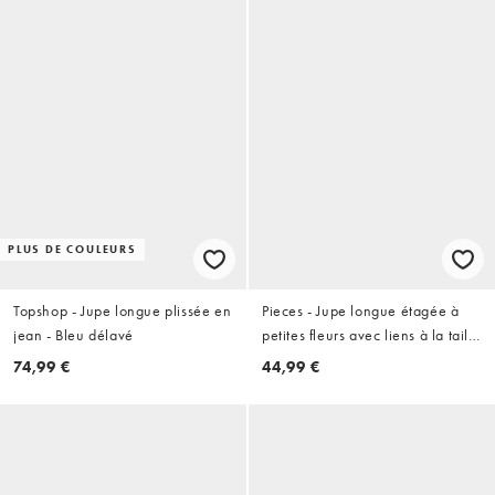
PLUS DE COULEURS
Topshop - Jupe longue plissée en
Pieces - Jupe longue étagée à
jean - Bleu délavé
petites fleurs avec liens à la taille
- Bleu et blanc
74,99 €
44,99 €