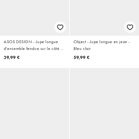
ASOS DESIGN - Jupe longue
Object - Jupe longue en jean -
d'ensemble fendue sur le côté en
Bleu clair
tissu transparent - Bleu
39,99 €
59,99 €