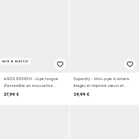
MIX & MATCH
ASOS DESIGN - Jupe longue
Superdry - Mini-jupe à volants
d'ensemble en mousseline
étagés et imprimé cœurs et
stretch - Chocolat
marguerites - Bleu brume
37,99 €
39,99 €