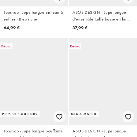
Topshop - Jupe longue en jean à
ASOS DESIGN - Jupe longue
enfiler - Bleu riche
d'ensemble taille basse en lin
mélangé avec détail contrastant -
64,99 €
37,99 €
Noir
Réduc
Réduc
PLUS DE COULEURS
MIX & MATCH
Topshop - Jupe longue bouffante
ASOS DESIGN - Jupe longue