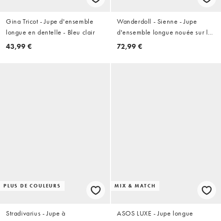
Gina Tricot - Jupe d'ensemble
Wanderdoll - Sienne - Jupe
longue en dentelle - Bleu clair
d'ensemble longue nouée sur le
côté en maille fine - Bleu pastel
43,99 €
72,99 €
PLUS DE COULEURS
MIX & MATCH
Stradivarius - Jupe à
ASOS LUXE - Jupe longue