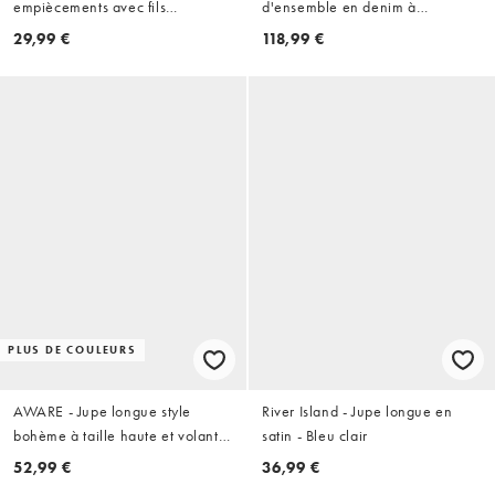
empiècements avec fils
d'ensemble en denim à
métallisés - Bleu ciel
ornements - Bleu clair
29,99 €
118,99 €
PLUS DE COULEURS
AWARE - Jupe longue style
River Island - Jupe longue en
bohème à taille haute et volants
satin - Bleu clair
- Bleu clair
52,99 €
36,99 €