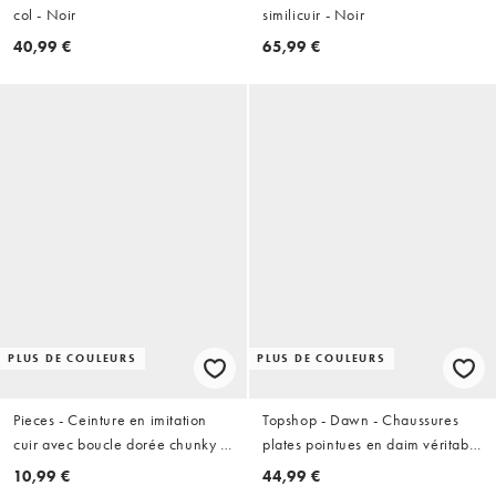
col - Noir
similicuir - Noir
40,99 €
65,99 €
PLUS DE COULEURS
PLUS DE COULEURS
Pieces - Ceinture en imitation
Topshop - Dawn - Chaussures
cuir avec boucle dorée chunky -
plates pointues en daim véritable
Noir
- Chocolat
10,99 €
44,99 €