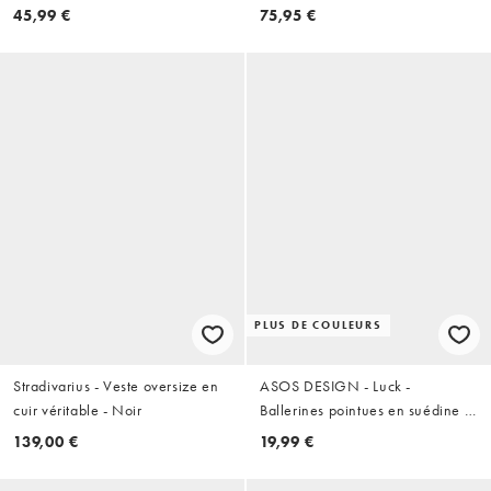
45,99 €
75,95 €
PLUS DE COULEURS
Stradivarius - Veste oversize en
ASOS DESIGN - Luck -
cuir véritable - Noir
Ballerines pointues en suédine -
Beige
139,00 €
19,99 €