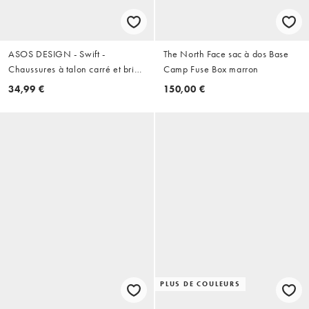
ASOS DESIGN - Swift -
The North Face sac à dos Base
Chaussures à talon carré et bride
Camp Fuse Box marron
arrière en suédine - Noir
34,99 €
150,00 €
PLUS DE COULEURS