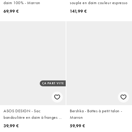
daim 100% - Marron
souple en daim couleur espresso
69,99 €
141,99 €
ÇA PART VITE
ASOS DESIGN - Sac
Bershka - Bottes à petit talon -
bandoulière en daim à franges -
Marron
Fauve
39,99 €
59,99 €