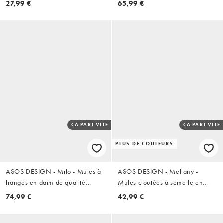
27,99 €
65,99 €
ÇA PART VITE
ÇA PART VITE
PLUS DE COULEURS
ASOS DESIGN - Milo - Mules à
ASOS DESIGN - Mellany -
franges en daim de qualité
Mules cloutées à semelle en
supérieure - Olive
suédine - Noir
74,99 €
42,99 €