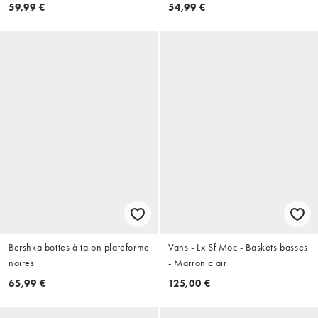
Chocolat
59,99 €
54,99 €
Bershka bottes à talon plateforme
Vans - Lx Sf Moc - Baskets basses
noires
- Marron clair
65,99 €
125,00 €