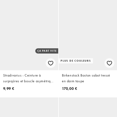
ÇA PART VITE
PLUS DE COULEURS
Stradivarius - Ceinture à
Birkenstock Boston sabot tressé
surpiqûres et boucle asymétrique
en daim taupe
- Marron
9,99 €
170,00 €