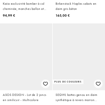
Kaiia exclusivité bomber à col
Birkenstock Naples sabots en
cheminée, manches ballon et
daim gris béton
poches cargo devant en faux
94,99 €
165,00 €
daim bleu clair
PLUS DE COULEURS
ASOS DESIGN - Lot de 2 joncs
SEQWL bottes genou en daim
en similicuir - Multicolore
synthétique à revers marron
chocolat