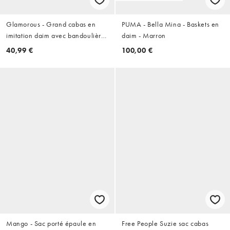
Glamorous - Grand cabas en
PUMA - Bella Mina - Baskets en
imitation daim avec bandoulière
daim - Marron
à boucle - Marron foncé
40,99 €
100,00 €
Mango - Sac porté épaule en
Free People Suzie sac cabas