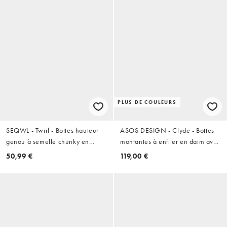
PLUS DE COULEURS
SEQWL - Twirl - Bottes hauteur
ASOS DESIGN - Clyde - Bottes
genou à semelle chunky en
montantes à enfiler en daim avec
imitation daim - Marron chocolat
bout rond - Chocolat
50,99 €
119,00 €