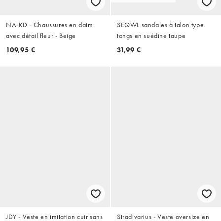
NA-KD - Chaussures en daim
SEQWL sandales à talon type
avec détail fleur - Beige
tongs en suédine taupe
109,95 €
31,99 €
JDY - Veste en imitation cuir sans
Stradivarius - Veste oversize en