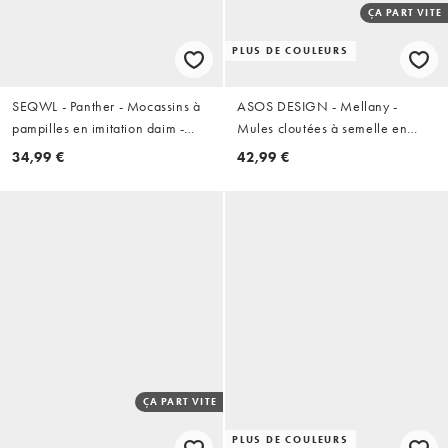
ÇA PART VITE
PLUS DE COULEURS
SEQWL - Panther - Mocassins à
ASOS DESIGN - Mellany -
pampilles en imitation daim -
Mules cloutées à semelle en
Chocolat
suédine - Sable
34,99 €
42,99 €
ÇA PART VITE
PLUS DE COULEURS