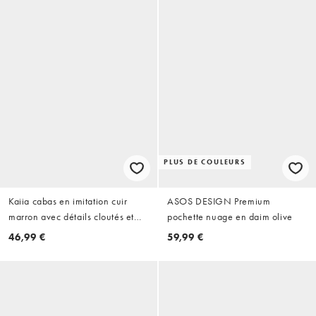
PLUS DE COULEURS
Kaiia cabas en imitation cuir
ASOS DESIGN Premium
marron avec détails cloutés et
pochette nuage en daim olive
finitions argentées, exclusivité
46,99 €
59,99 €