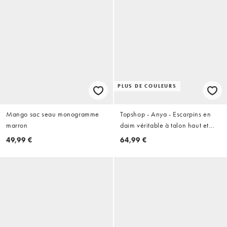
PLUS DE COULEURS
Mango sac seau monogramme
Topshop - Anya - Escarpins en
marron
daim véritable à talon haut et
bride arrière - Olive
49,99 €
64,99 €