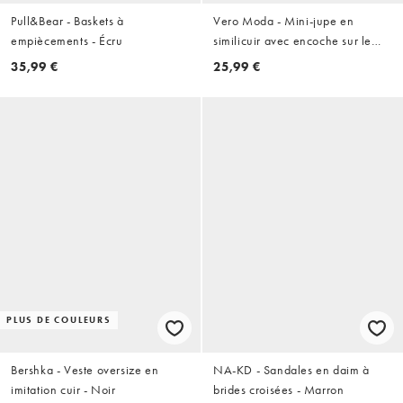
Pull&Bear - Baskets à
Vero Moda - Mini-jupe en
empiècements - Écru
similicuir avec encoche sur le
devant - Noir
35,99 €
25,99 €
PLUS DE COULEURS
Bershka - Veste oversize en
NA-KD - Sandales en daim à
imitation cuir - Noir
brides croisées - Marron