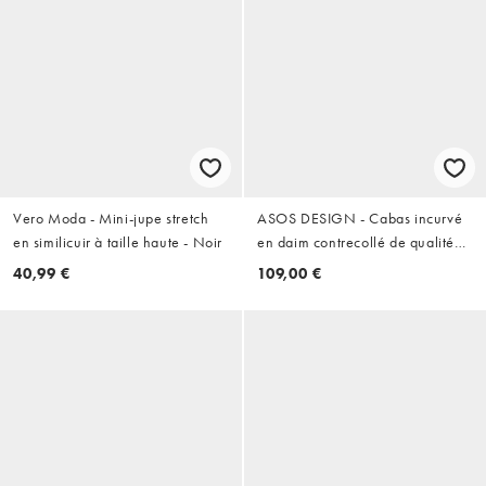
Vero Moda - Mini-jupe stretch
ASOS DESIGN - Cabas incurvé
en similicuir à taille haute - Noir
en daim contrecollé de qualité
supérieure - Chocolat
40,99 €
109,00 €