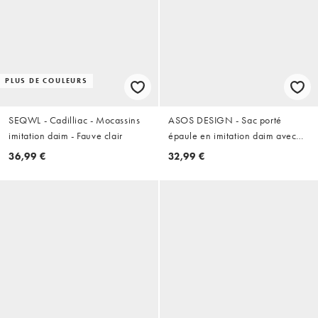
PLUS DE COULEURS
SEQWL - Cadilliac - Mocassins
ASOS DESIGN - Sac porté
imitation daim - Fauve clair
épaule en imitation daim avec
poignée tressée - Fauve
36,99 €
32,99 €