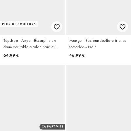
PLUS DE COULEURS
Topshop - Anya - Escarpins en
Mango - Sac bandoulière à anse
daim véritable à talon haut et
torsadée - Noir
bride arrière - Noir
64,99 €
46,99 €
ÇA PART VITE