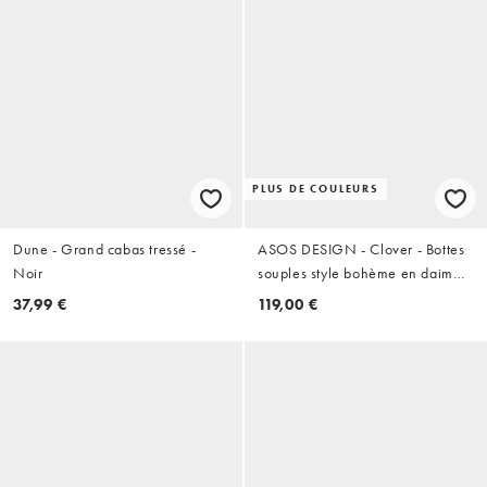
PLUS DE COULEURS
Dune - Grand cabas tressé -
ASOS DESIGN - Clover - Bottes
Noir
souples style bohème en daim
avec boucle - Taupe
37,99 €
119,00 €