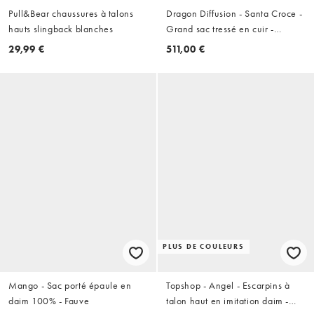
Pull&Bear chaussures à talons
Dragon Diffusion - Santa Croce -
hauts slingback blanches
Grand sac tressé en cuir -
Marron foncé
29,99 €
511,00 €
PLUS DE COULEURS
Mango - Sac porté épaule en
Topshop - Angel - Escarpins à
daim 100% - Fauve
talon haut en imitation daim -