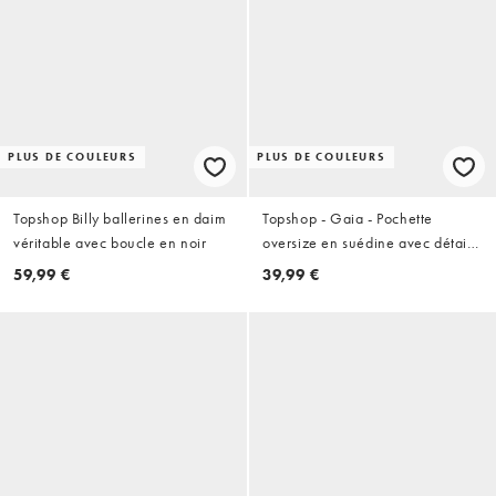
PLUS DE COULEURS
PLUS DE COULEURS
Topshop Billy ballerines en daim
Topshop - Gaia - Pochette
véritable avec boucle en noir
oversize en suédine avec détail
métallique - Rose clair
59,99 €
39,99 €