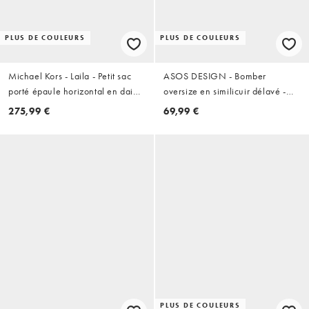
PLUS DE COULEURS
PLUS DE COULEURS
Michael Kors - Laila - Petit sac
ASOS DESIGN - Bomber
porté épaule horizontal en daim
oversize en similicuir délavé -
- Marron bagage
Noir délavé
275,99 €
69,99 €
PLUS DE COULEURS