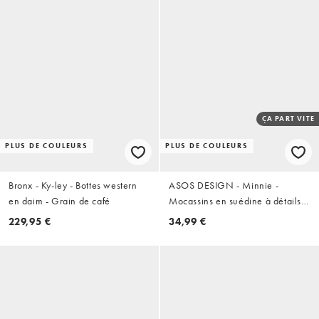
ÇA PART VITE
PLUS DE COULEURS
PLUS DE COULEURS
Bronx - Ky-ley - Bottes western
ASOS DESIGN - Minnie -
en daim - Grain de café
Mocassins en suédine à détails
froncés - Fauve
229,95 €
34,99 €