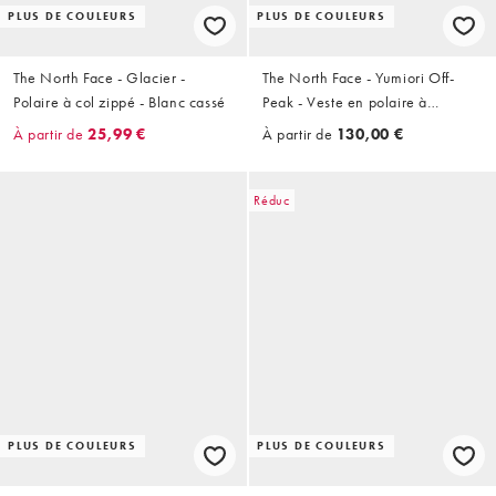
PLUS DE COULEURS
PLUS DE COULEURS
The North Face - Glacier -
The North Face - Yumiori Off-
Polaire à col zippé - Blanc cassé
Peak - Veste en polaire à
fermeture éclair - Noir
À partir de
25,99 €
À partir de
130,00 €
Réduc
PLUS DE COULEURS
PLUS DE COULEURS