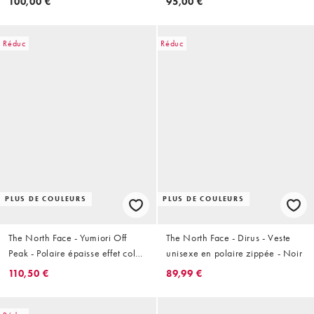
100,00 €
95,00 €
Réduc
Réduc
PLUS DE COULEURS
PLUS DE COULEURS
The North Face - Yumiori Off
The North Face - Dirus - Veste
Peak - Polaire épaisse effet color
unisexe en polaire zippée - Noir
block à fermeture éclair - Blanc
110,50 €
89,99 €
cassé