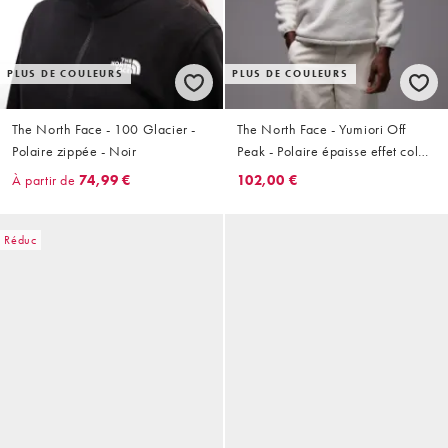
PLUS DE COULEURS
PLUS DE COULEURS
The North Face - 100 Glacier -
The North Face - Yumiori Off
Polaire zippée - Noir
Peak - Polaire épaisse effet color
block à col zippé - Blanc cassé
À partir de
74,99 €
102,00 €
Réduc