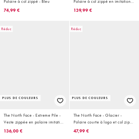
Polaire à col zippé - Bleu
Polaire à col zippé en imitation
peau de mouton avec poche à
74,99 €
139,99 €
logo - Marron
Réduc
Réduc
PLUS DE COULEURS
PLUS DE COULEURS
The North Face - Extreme Pile -
The North Face - Glacier -
Veste zippée en polaire imitation
Polaire courte à logo et col zippé
peau de mouton - Marron
- Noir
136,00 €
47,99 €