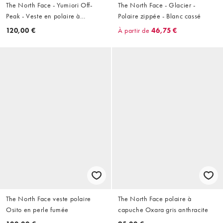
The North Face - Yumiori Off-
The North Face - Glacier -
Peak - Veste en polaire à
Polaire zippée - Blanc cassé
fermeture éclair - Noir
120,00 €
À partir de
46,75 €
The North Face veste polaire
The North Face polaire à
Osito en perle fumée
capuche Oxara gris anthracite