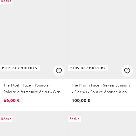
Réduc
PLUS DE COULEURS
PLUS DE COULEURS
The North Face - Yumiori -
The North Face - Seven Summits
Polaire à fermeture éclair - Gris
- Fleeski - Polaire épaisse à col
zippé - Blanc cassé
66,00 €
100,00 €
Réduc
Réduc