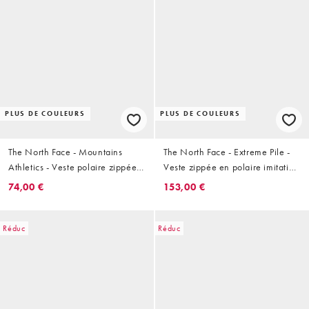
PLUS DE COULEURS
PLUS DE COULEURS
The North Face - Mountains
The North Face - Extreme Pile -
Athletics - Veste polaire zippée -
Veste zippée en polaire imitation
Noir
peau de mouton - Bleu marine
74,00 €
153,00 €
Réduc
Réduc