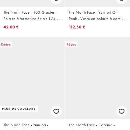
The North Face - 100 Glacier -
The North Face - Yumiori Off-
Polaire à fermeture éclair 1/4 -
Peak - Veste en polaire à demi-
Bleu
fermeture éclair - Vert
42,00 €
112,50 €
Réduc
Réduc
PLUS DE COULEURS
The North Face - Yumiori -
The North Face - Extreme -