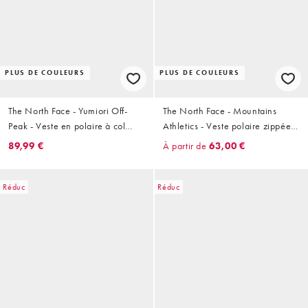
PLUS DE COULEURS
PLUS DE COULEURS
The North Face - Yumiori Off-
The North Face - Mountains
Peak - Veste en polaire à col
Athletics - Veste polaire zippée -
zippé - Gris
Gris
89,99 €
À partir de
63,00 €
Réduc
Réduc