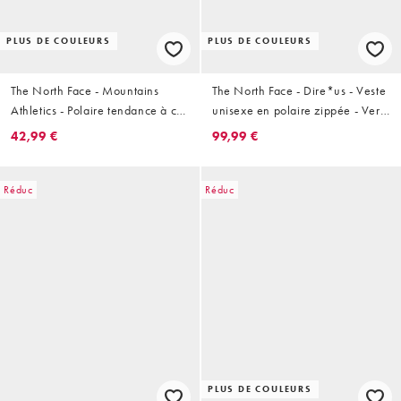
PLUS DE COULEURS
PLUS DE COULEURS
The North Face - Mountains
The North Face - Dire*us - Veste
Athletics - Polaire tendance à col
unisexe en polaire zippée - Vert
zippé - Noir
clair
42,99 €
99,99 €
Réduc
Réduc
PLUS DE COULEURS