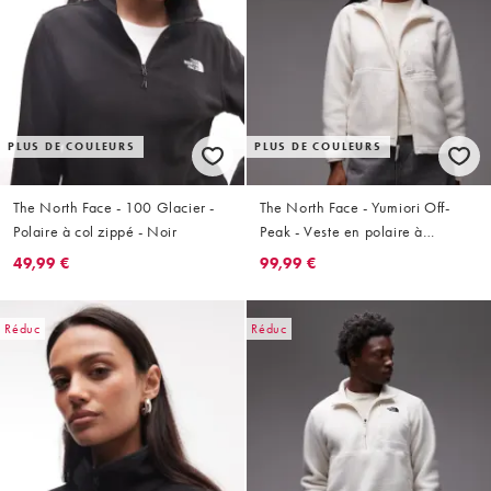
PLUS DE COULEURS
PLUS DE COULEURS
The North Face - 100 Glacier -
The North Face - Yumiori Off-
Polaire à col zippé - Noir
Peak - Veste en polaire à
fermeture éclair - Blanc cassé
49,99 €
99,99 €
Réduc
Réduc