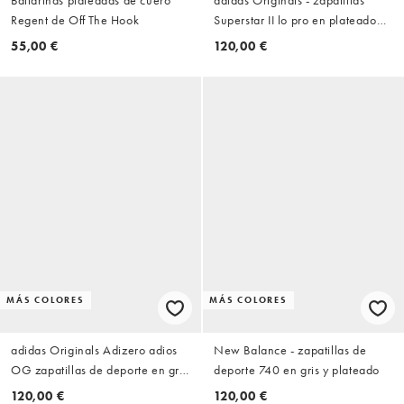
Regent de Off The Hook
Superstar II lo pro en plateado
metalizado
55,00 €
120,00 €
MÁS COLORES
MÁS COLORES
adidas Originals Adizero adios
New Balance - zapatillas de
OG zapatillas de deporte en gris
deporte 740 en gris y plateado
y estampado de serpiente
120,00 €
120,00 €