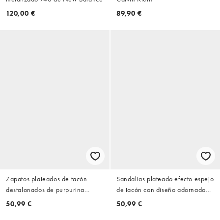
120,00 €
89,90 €
Zapatos plateados de tacón
Sandalias plateado efecto espejo
destalonados de purpurina
de tacón con diseño adornado
Hollie de Simmi London
Polly de Simmi London
50,99 €
50,99 €