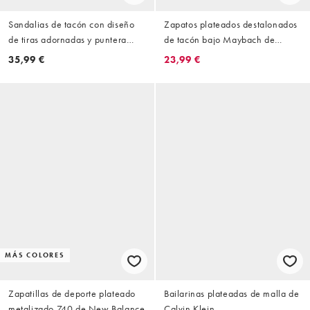
Sandalias de tacón con diseño
Zapatos plateados destalonados
de tiras adornadas y puntera
de tacón bajo Maybach de
cuadrada Clueless de Public
SEQWL
35,99 €
23,99 €
Desire Wide Fit
MÁS COLORES
Zapatillas de deporte plateado
Bailarinas plateadas de malla de
metalizado 740 de New Balance
Calvin Klein