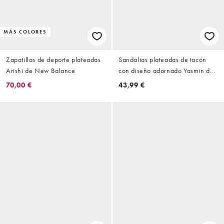
MÁS COLORES
Zapatillas de deporte plateadas
Sandalias plateadas de tacón
Arishi de New Balance
con diseño adornado Yasmin de
Simmi London
70,00 €
43,99 €