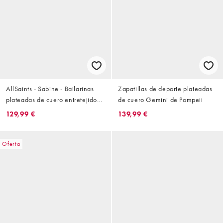
AllSaints - Sabine - Bailarinas
Zapatillas de deporte plateadas
plateadas de cuero entretejido
de cuero Gemini de Pompeii
con correa con hebilla dorada
129,99 €
139,99 €
Oferta