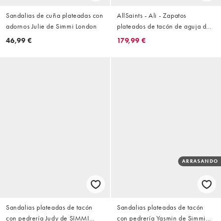
Sandalias de cuña plateadas con
AllSaints - Ali - Zapatos
adornos Julie de Simmi London
plateados de tacón de aguja de
cuero con diseño envolvente y
46,99 €
179,99 €
detalle de mosquetón
ARRASANDO
Sandalias plateadas de tacón
Sandalias plateadas de tacón
con pedrería Judy de SIMMI
con pedrería Yasmin de Simmi