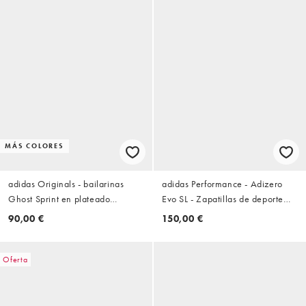
MÁS COLORES
adidas Originals - bailarinas
adidas Performance - Adizero
Ghost Sprint en plateado
Evo SL - Zapatillas de deporte
metalizado con suela de goma
color cuarzo maravilla y grises
90,00 €
150,00 €
Oferta