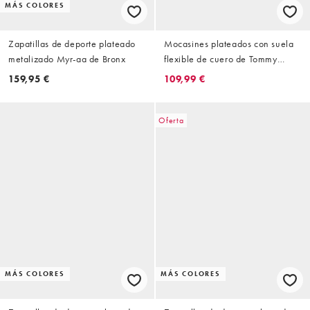
MÁS COLORES
Zapatillas de deporte plateado
Mocasines plateados con suela
metalizado Myr-aa de Bronx
flexible de cuero de Tommy
Hilfiger
159,95 €
109,99 €
Oferta
MÁS COLORES
MÁS COLORES