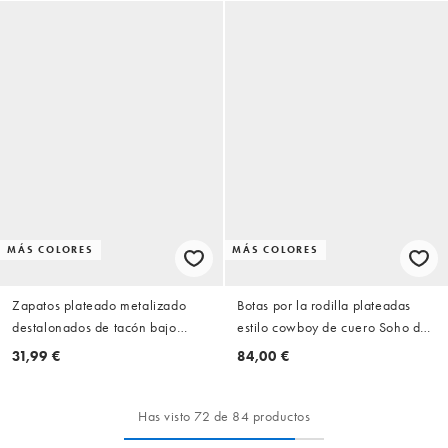
MÁS COLORES
MÁS COLORES
Zapatos plateado metalizado
Botas por la rodilla plateadas
destalonados de tacón bajo
estilo cowboy de cuero Soho de
Maybach de SEQWL
Off The Hook
31,99 €
84,00 €
Has visto 72 de 84 productos