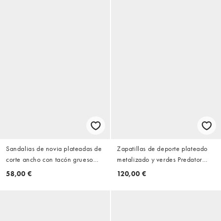
Sandalias de novia plateadas de
Zapatillas de deporte plateado
corte ancho con tacón grueso
metalizado y verdes Predator
Mayfair de Off The Hook
Sala de adidas Originals
58,00 €
120,00 €