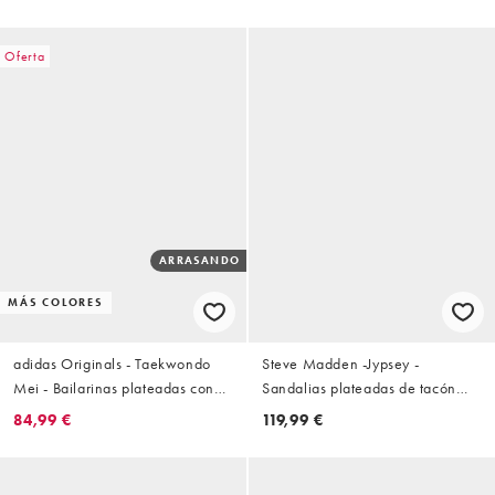
Oferta
ARRASANDO
MÁS COLORES
adidas Originals - Taekwondo
Steve Madden -Jypsey -
Mei - Bailarinas plateadas con
Sandalias plateadas de tacón
diseño entretejido
con adornos
84,99 €
119,99 €