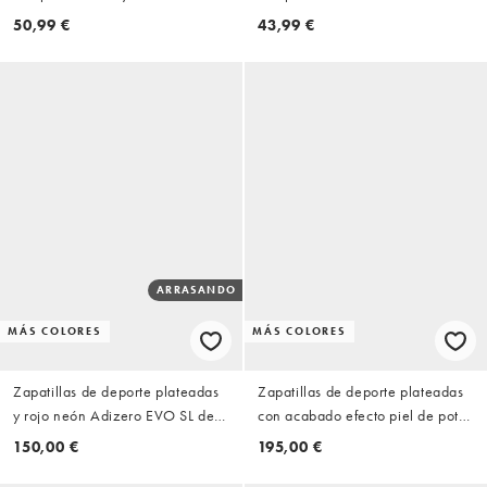
London Wide Fit
London Wide Fit
50,99 €
43,99 €
ARRASANDO
MÁS COLORES
MÁS COLORES
Zapatillas de deporte plateadas
Zapatillas de deporte plateadas
y rojo neón Adizero EVO SL de
con acabado efecto piel de potro
adidas Running
Ballerina de Polo Ralph Lauren
150,00 €
195,00 €