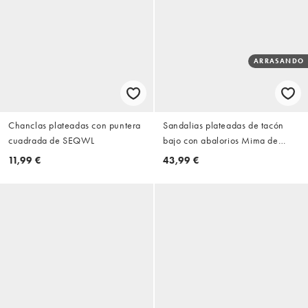
ARRASANDO
Chanclas plateadas con puntera
Sandalias plateadas de tacón
cuadrada de SEQWL
bajo con abalorios Mima de
Public Desire Wide Fit
11,99 €
43,99 €