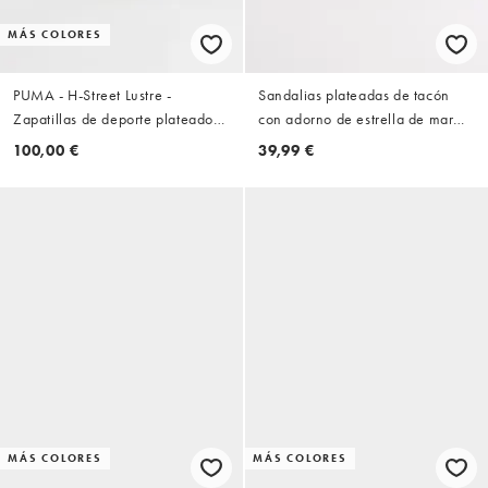
MÁS COLORES
PUMA - H-Street Lustre -
Sandalias plateadas de tacón
Zapatillas de deporte plateado
con adorno de estrella de mar
metalizado
Lumi de Public Desire
100,00 €
39,99 €
MÁS COLORES
MÁS COLORES