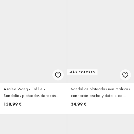
MÁS COLORES
Azalea Wang - Odilie -
Sandalias plateadas minimalistas
Sandalias plateadas de tacón
con tacón ancho y detalle de
con abalorios
tiras cruzadas Nightcap de
158,99 €
34,99 €
ASOS DESIGN