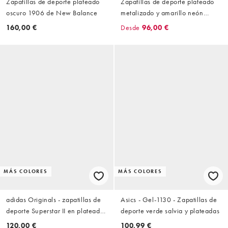
Zapatillas de deporte plateado
Zapatillas de deporte plateado
oscuro 1906 de New Balance
metalizado y amarillo neón
unisex 1906 de New Balance
160,00 €
Desde
96,00 €
MÁS COLORES
MÁS COLORES
adidas Originals - zapatillas de
Asics - Gel-1130 - Zapatillas de
deporte Superstar II en plateado
deporte verde salvia y plateadas
metalizado y negro
120,00 €
100,99 €