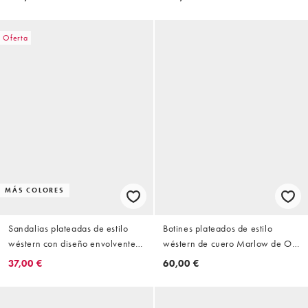
Oferta
MÁS COLORES
Sandalias plateadas de estilo
Botines plateados de estilo
wéstern con diseño envolvente
wéstern de cuero Marlow de Off
de correas de cuero Cally de Off
The Hook
37,00 €
60,00 €
The Hook