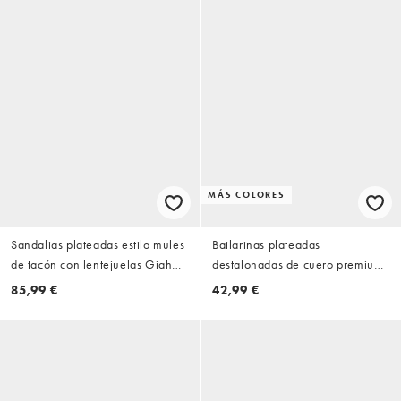
MÁS COLORES
Sandalias plateadas estilo mules
Bailarinas plateadas
de tacón con lentejuelas Giah
destalonadas de cuero premium
de Azalea Wang
Lenza de ASOS DESIGN
85,99 €
42,99 €