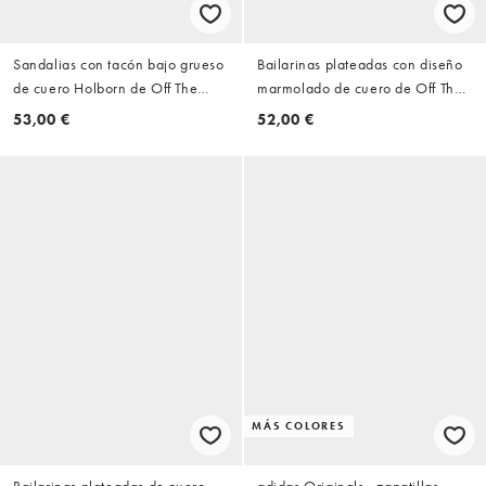
Sandalias con tacón bajo grueso
Bailarinas plateadas con diseño
de cuero Holborn de Off The
marmolado de cuero de Off The
Hook
Hook
53,00 €
52,00 €
MÁS COLORES
Bailarinas plateadas de cuero
adidas Originals - zapatillas