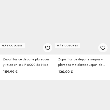
MÁS COLORES
MÁS COLORES
Zapatillas de deporte plateadas
Zapatillas de deporte negras y
y rosas unisex P-6000 de Nike
plateado metalizado Japan de
adidas Originals
159,99 €
120,00 €