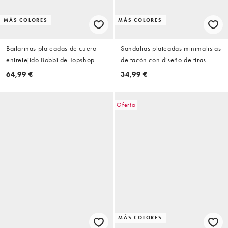
MÁS COLORES
MÁS COLORES
Bailarinas plateadas de cuero
Sandalias plateadas minimalistas
entretejido Bobbi de Topshop
de tacón con diseño de tiras
Heroic de ASOS DESIGN
64,99 €
34,99 €
Oferta
MÁS COLORES