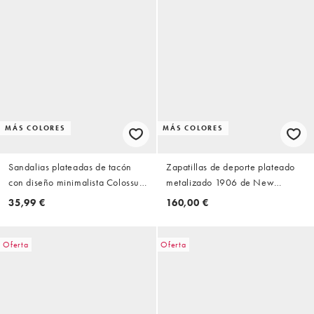
MÁS COLORES
MÁS COLORES
Sandalias plateadas de tacón
Zapatillas de deporte plateado
con diseño minimalista Colossus
metalizado 1906 de New
de Public Desire
Balance
35,99 €
160,00 €
Oferta
Oferta