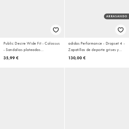
ARRASANDO
Public Desire Wide Fit - Colossus
adidas Performance - Dropset 4 -
- Sandalias plateadas
Zapatillas de deporte grises y
minimalistas de tacón con detalle
negras
35,99 €
130,00 €
floral