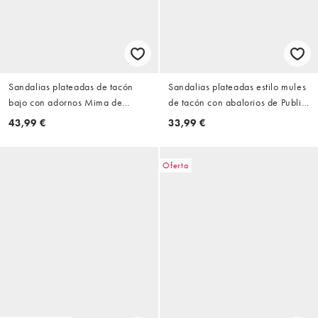
Sandalias plateadas de tacón
Sandalias plateadas estilo mules
bajo con adornos Mima de
de tacón con abalorios de Public
Public Desire
Desire
43,99 €
33,99 €
Oferta