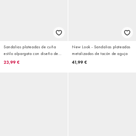
Sandalias plateadas de cuña
New Look - Sandalias plateadas
estilo alpargata con diseño de
metalizadas de tacón de aguja
tiras de SEQWL
23,99 €
41,99 €