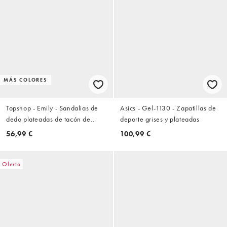
MÁS COLORES
Topshop - Emily - Sandalias de
Asics - Gel-1130 - Zapatillas de
dedo plateadas de tacón de
deporte grises y plateadas
aguja medio con diseño tiras
56,99 €
100,99 €
trenzadas
Oferta