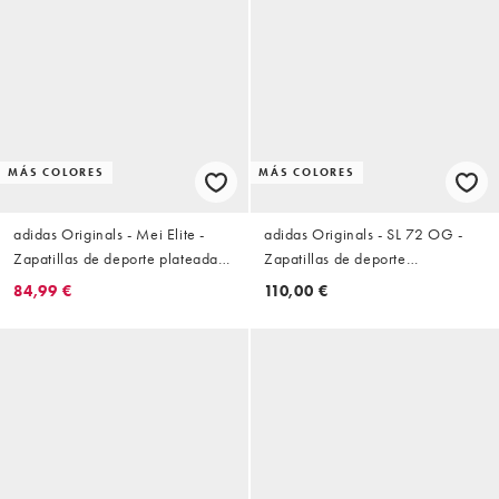
MÁS COLORES
MÁS COLORES
adidas Originals - Mei Elite -
adidas Originals - SL 72 OG -
Zapatillas de deporte plateadas
Zapatillas de deporte
de taekwondo
metalizados y verdes
84,99 €
110,00 €