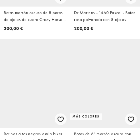
Botas marrón oscuro de 8 pares
Dr Martens - 1460 Pascal - Botas
de ojales de cuero Crazy Horse
rosa polvareda con 8 ojales
1460 de Dr Martens
200,00 €
200,00 €
MÁS COLORES
Botines altos negros estilo biker
Botas de 6" marrón oscuro con