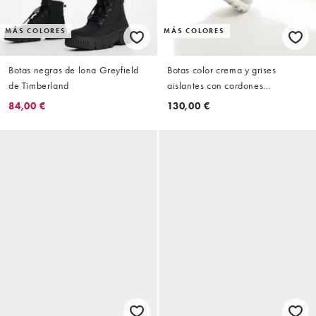
MÁS COLORES
MÁS COLORES
Botas negras de lona Greyfield
Botas color crema y grises
de Timberland
aislantes con cordones
Thermoball de The North Face
84,00 €
130,00 €