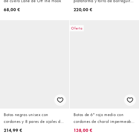
de cuero Lane de Off The Hook
plataforma y forro de borreguito
de cuero Stone Street de
68,00 €
220,00 €
Timberland
Oferta
Botas negras unisex con
Botas de 6" rojo medio con
cordones y 8 pares de ojales de
cordones de charol impermeable
cuero suave 1460 de Dr Martens
de Timberland
214,99 €
138,00 €