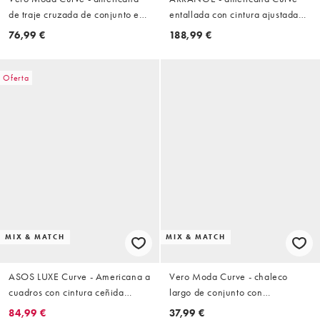
de traje cruzada de conjunto en
entallada con cintura ajustada
azul marino
en topo
76,99 €
188,99 €
Oferta
MIX & MATCH
MIX & MATCH
ASOS LUXE Curve - Americana a
Vero Moda Curve - chaleco
cuadros con cintura ceñida
largo de conjunto con
(parte de un conjunto)
estampado abstracto de conchas
84,99 €
37,99 €