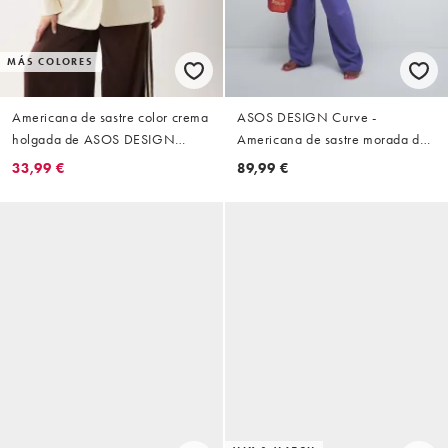
MÁS COLORES
Americana de sastre color crema
ASOS DESIGN Curve -
holgada de ASOS DESIGN
Americana de sastre morada de
Curve
corte masculino holgado
33,99 €
89,99 €