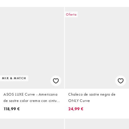
en negro
Oferta
MIX & MATCH
ASOS LUXE Curve - Americana
Chaleco de sastre negro de
de sastre color crema con cintura
ONLY Curve
ceñida y detalle de botones
118,99 €
24,99 €
(parte de un conjunto)