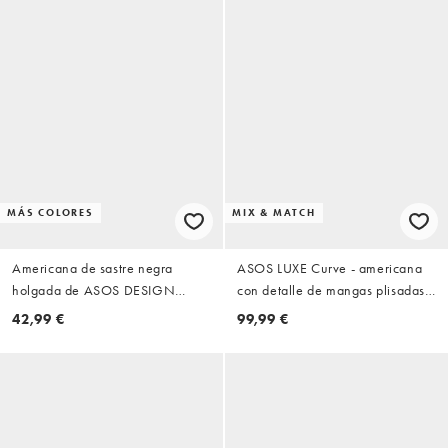
MÁS COLORES
MIX & MATCH
Americana de sastre negra
ASOS LUXE Curve - americana
holgada de ASOS DESIGN
con detalle de mangas plisadas
Curve
en mostaza
42,99 €
99,99 €