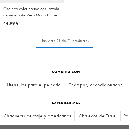
Chaleco color crema con lazada
delantera de Vero Moda Curve
(parte de un conjunto)
44,99 €
Has visto 21 de 21 productos
COMBINA CON
Utensilios para el peinado
Champú y acondicionador
EXPLORAR MÁS
Chaquetas de traje y americanas
Chalecos de Traje
Pa