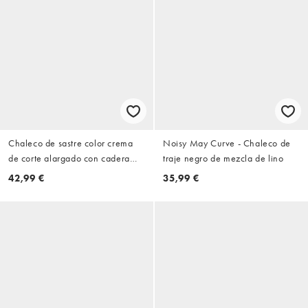
Chaleco de sastre color crema
Noisy May Curve - Chaleco de
de corte alargado con cadera
traje negro de mezcla de lino
moldeada de ASOS DESIGN
42,99 €
35,99 €
Curve