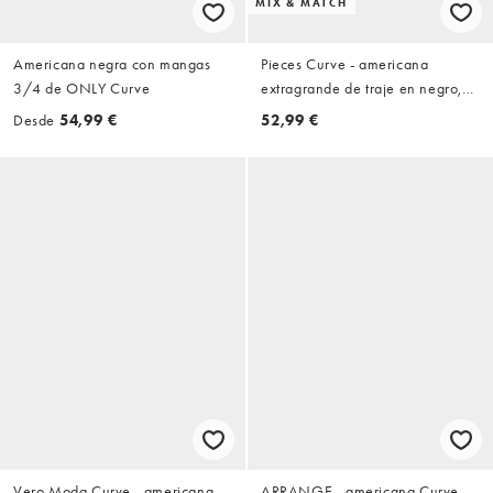
MIX & MATCH
Americana negra con mangas
Pieces Curve - americana
3/4 de ONLY Curve
extragrande de traje en negro,
parte de un conjunto
Desde
54,99 €
52,99 €
Vero Moda Curve - americana
ARRANGE - americana Curve