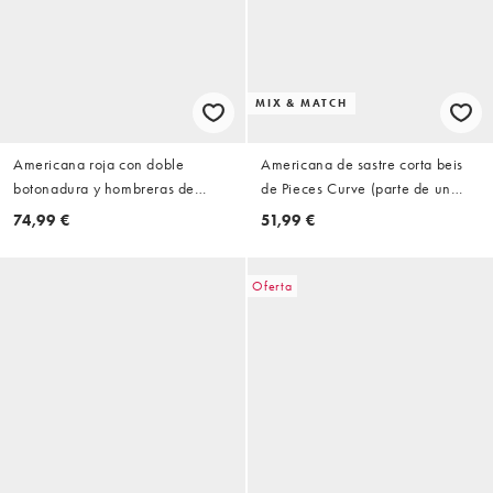
MIX & MATCH
Americana roja con doble
Americana de sastre corta beis
botonadura y hombreras de
de Pieces Curve (parte de un
ASOS DESIGN Curve
conjunto)
74,99 €
51,99 €
Oferta