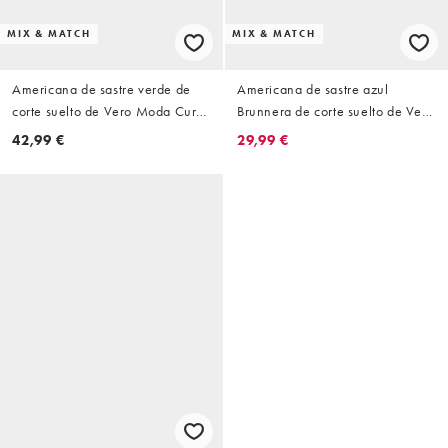
MIX & MATCH
MIX & MATCH
Americana de sastre verde de
Americana de sastre azul
corte suelto de Vero Moda Curve
Brunnera de corte suelto de Vero
(parte de un conjunto)
Moda Curve (parte de un
42,99 €
29,99 €
conjunto)