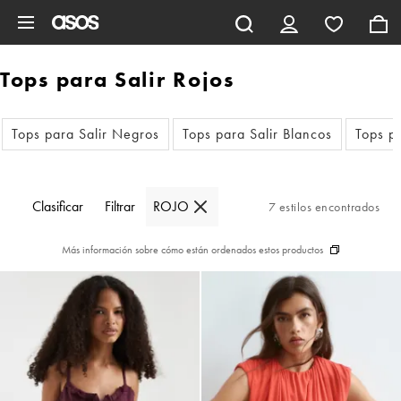
Saltar al contenido principal
Tops para Salir Rojos
Tops para Salir Negros
Tops para Salir Blancos
Tops pa
Clasificar
Filtrar
ROJO
7 estilos encontrados
Más información sobre cómo están ordenados estos productos