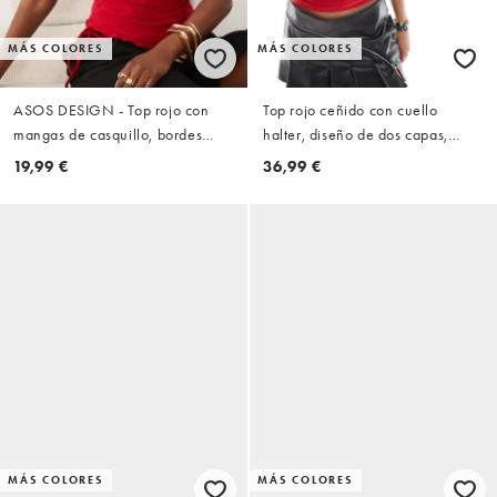
MÁS COLORES
MÁS COLORES
ASOS DESIGN - Top rojo con
Top rojo ceñido con cuello
mangas de casquillo, bordes
halter, diseño de dos capas,
ondulados y detalle acanalado
detalle cruzado y ribete de
19,99 €
36,99 €
fruncido
encaje de Fashionkilla
MÁS COLORES
MÁS COLORES