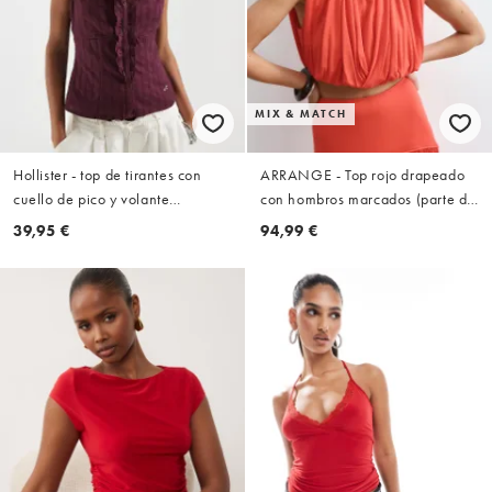
MIX & MATCH
Hollister - top de tirantes con
ARRANGE - Top rojo drapeado
cuello de pico y volante
con hombros marcados (parte de
delantero en burdeos
un conjunto)
39,95 €
94,99 €