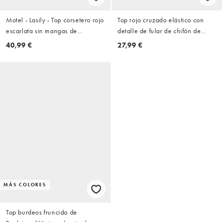
Motel - Lasily - Top corsetero rojo
Top rojo cruzado elástico con
escarlata sin mangas de
detalle de fular de chifón de
popelina
ASOS DESIGN
40,99 €
27,99 €
MÁS COLORES
Top burdeos fruncido de