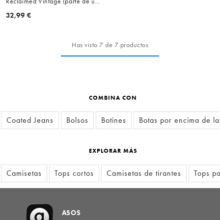
Reclaimed Vintage (parte de un
conjunto)
32,99 €
Has visto 7 de 7 productos
COMBINA CON
Coated Jeans
Bolsos
Botines
Botas por encima de la 
EXPLORAR MÁS
Camisetas
Tops cortos
Camisetas de tirantes
Tops p
ASOS