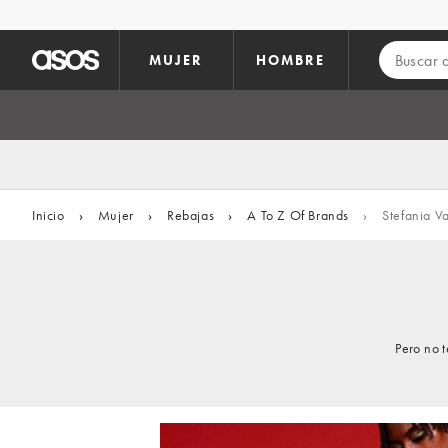
Saltar al contenido principal
MUJER
HOMBRE
Inicio
›
Mujer
›
Rebajas
›
A To Z Of Brands
›
Stefania V
Pero no 