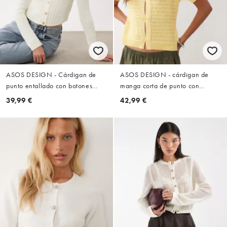
ASOS DESIGN - Cárdigan de
ASOS DESIGN - cárdigan de
punto entallado con botones
manga corta de punto con
dorados en crudo
detalle de punto en color
39,99 €
42,99 €
buttermilk