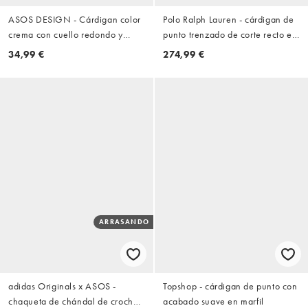
ASOS DESIGN - Cárdigan color
Polo Ralph Lauren - cárdigan de
crema con cuello redondo y
punto trenzado de corte recto en
cintura entallada con botones
crema
34,99 €
274,99 €
forrados de mezcla de lana
ARRASANDO
adidas Originals x ASOS -
Topshop - cárdigan de punto con
chaqueta de chándal de croché
acabado suave en marfil