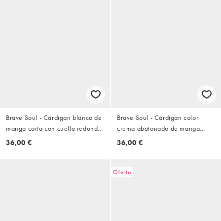
Brave Soul - Cárdigan blanco de
Brave Soul - Cárdigan color
manga corta con cuello redondo
crema abotonado de manga
y detalle de pespuntes
larga de canalé
36,00 €
36,00 €
Oferta