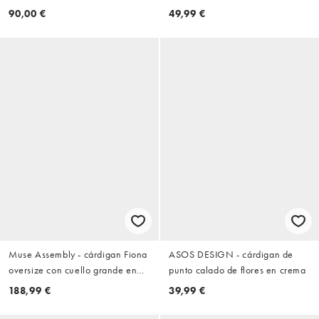
de punto en blanco roto
90,00 €
49,99 €
Muse Assembly - cárdigan Fiona
ASOS DESIGN - cárdigan de
oversize con cuello grande en
punto calado de flores en crema
tono avena
188,99 €
39,99 €