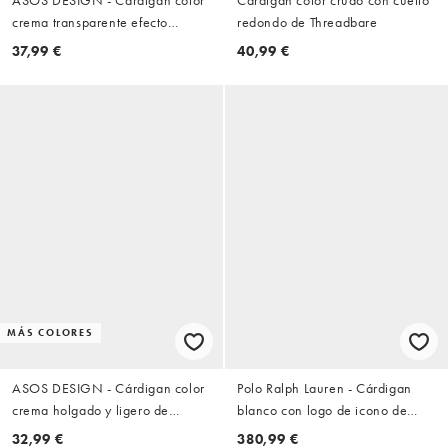
crema transparente efecto
redondo de Threadbare
segunda piel
37,99 €
40,99 €
MÁS COLORES
ASOS DESIGN - Cárdigan color
Polo Ralph Lauren - Cárdigan
crema holgado y ligero de
blanco con logo de icono de
manga corta
punto
32,99 €
380,99 €