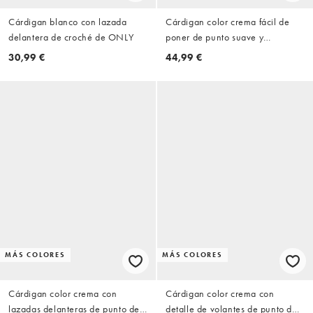
Cárdigan blanco con lazada
Cárdigan color crema fácil de
delantera de croché de ONLY
poner de punto suave y
esponjoso de Vero Moda
30,99 €
44,99 €
MÁS COLORES
MÁS COLORES
Cárdigan color crema con
Cárdigan color crema con
lazadas delanteras de punto de
detalle de volantes de punto de