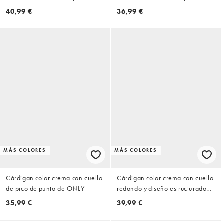
ONLY
JDY
40,99 €
36,99 €
MÁS COLORES
MÁS COLORES
Cárdigan color crema con cuello
Cárdigan color crema con cuello
de pico de punto de ONLY
redondo y diseño estructurado
de punto de ASOS DESIGN
35,99 €
39,99 €