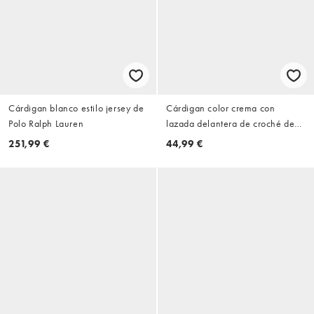
Cárdigan blanco estilo jersey de
Cárdigan color crema con
Polo Ralph Lauren
lazada delantera de croché de
ONLY
251,99 €
44,99 €