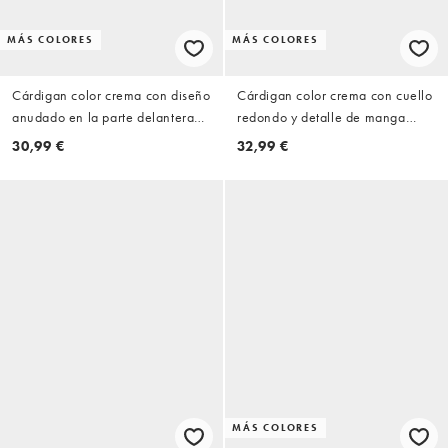
MÁS COLORES
MÁS COLORES
Cárdigan color crema con diseño
Cárdigan color crema con cuello
anudado en la parte delantera
redondo y detalle de manga
de croché de Vero Moda
raglán de ASOS DESIGN
30,99 €
32,99 €
MÁS COLORES