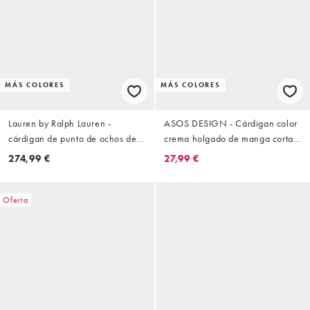
MÁS COLORES
MÁS COLORES
Lauren by Ralph Lauren -
ASOS DESIGN - Cárdigan color
cárdigan de punto de ochos de
crema holgado de manga corta
algodón con logo icon en crema
de punto flameado
274,99 €
27,99 €
Oferta