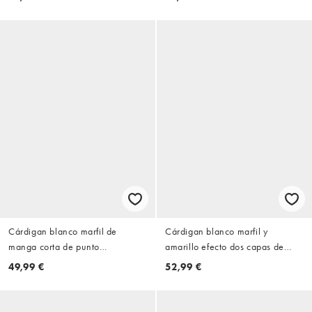
Cárdigan blanco marfil de
Cárdigan blanco marfil y
manga corta de punto
amarillo efecto dos capas de
texturizado de Topshop
punto de Topshop
49,99 €
52,99 €