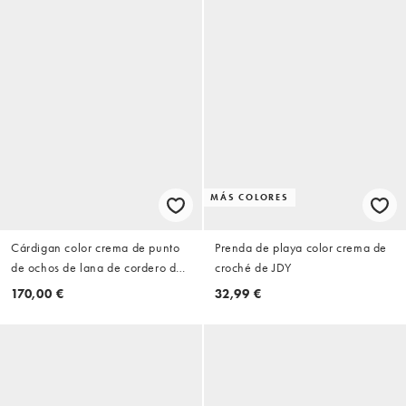
MÁS COLORES
Cárdigan color crema de punto
Prenda de playa color crema de
de ochos de lana de cordero de
croché de JDY
GANT
170,00 €
32,99 €