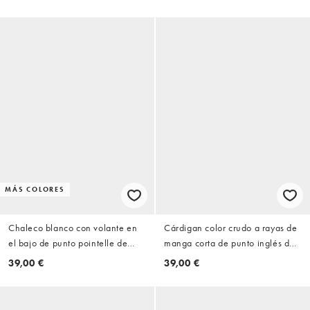
MÁS COLORES
Chaleco blanco con volante en
Cárdigan color crudo a rayas de
el bajo de punto pointelle de
manga corta de punto inglés de
Brave Soul
Brave Soul
39,00 €
39,00 €