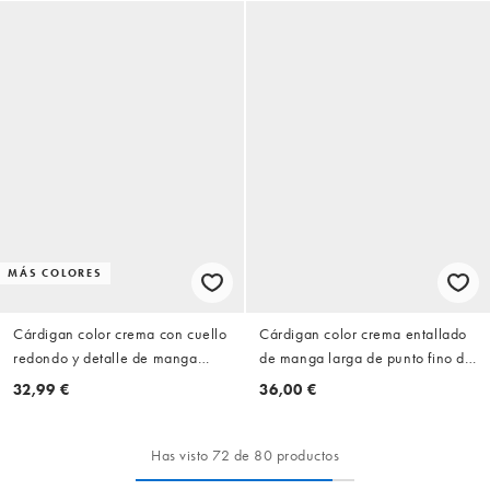
MÁS COLORES
Cárdigan color crema con cuello
Cárdigan color crema entallado
redondo y detalle de manga
de manga larga de punto fino de
raglán de ASOS DESIGN
Gina Tricot (parte de un
32,99 €
36,00 €
conjunto)
Has visto 72 de 80 productos