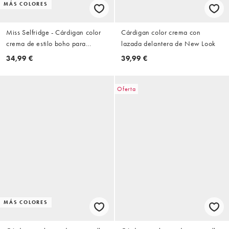
MÁS COLORES
Miss Selfridge - Cárdigan color
Cárdigan color crema con
crema de estilo boho para
lazada delantera de New Look
festivales con lazada delantera
34,99 €
39,99 €
de croché
Oferta
MÁS COLORES