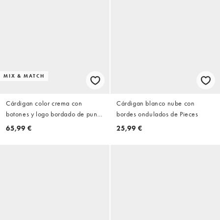
MIX & MATCH
Cárdigan color crema con
Cárdigan blanco nube con
botones y logo bordado de punto
bordes ondulados de Pieces
efecto lana de Kaiia (parte de un
65,99 €
25,99 €
conjunto)