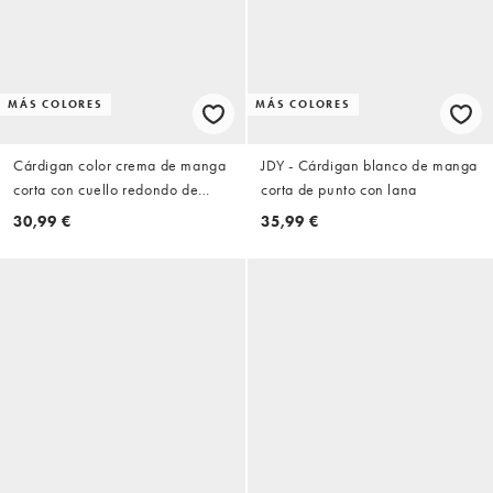
MÁS COLORES
MÁS COLORES
Cárdigan color crema de manga
JDY - Cárdigan blanco de manga
corta con cuello redondo de
corta de punto con lana
punto de Vero Moda
30,99 €
35,99 €