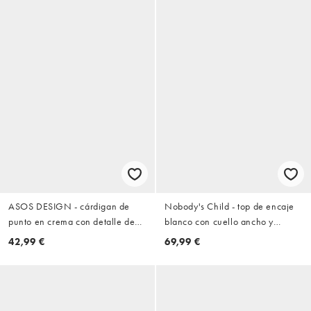
ASOS DESIGN - cárdigan de
Nobody's Child - top de encaje
punto en crema con detalle de
blanco con cuello ancho y
flecos
manga larga
42,99 €
69,99 €