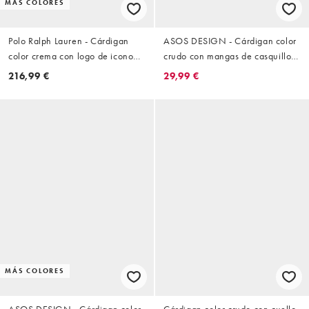
MÁS COLORES
Polo Ralph Lauren - Cárdigan
ASOS DESIGN - Cárdigan color
color crema con logo de icono
crudo con mangas de casquillo y
de punto fino
tapeta fruncida de punto
216,99 €
29,99 €
compacto
MÁS COLORES
ASOS DESIGN - Cárdigan color
Cárdigan color crudo con cuello