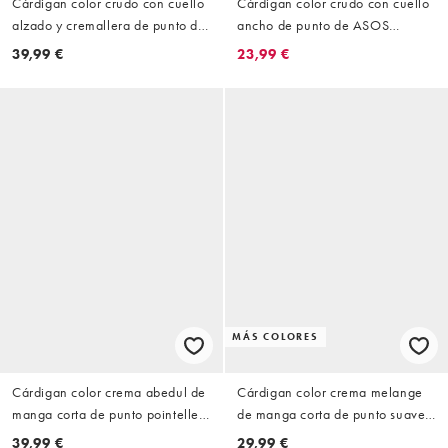
Cárdigan color crudo con cuello
Cárdigan color crudo con cuello
alzado y cremallera de punto de
ancho de punto de ASOS
ASOS DESIGN
DESIGN
39,99 €
23,99 €
MÁS COLORES
Cárdigan color crema abedul de
Cárdigan color crema melange
manga corta de punto pointelle
de manga corta de punto suave
de Pieces
de VILA
39,99 €
29,99 €