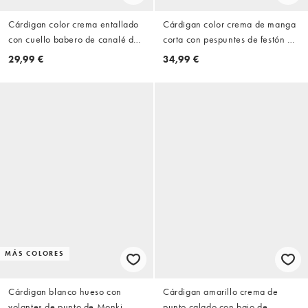
Cárdigan color crema entallado
Cárdigan color crema de manga
con cuello babero de canalé de
corta con pespuntes de festón de
Miss Selfridge
Miss Selfridge
29,99 €
34,99 €
MÁS COLORES
Cárdigan blanco hueso con
Cárdigan amarillo crema de
volantes de punto de Monki
punto calado con bajo de