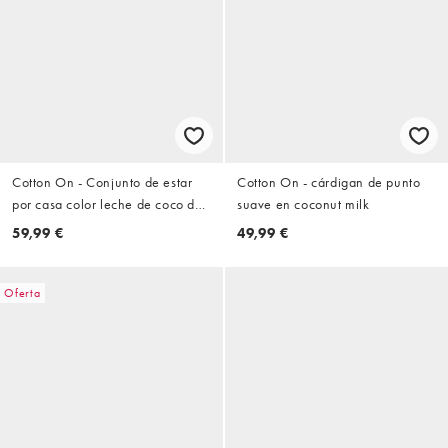
Cotton On - Conjunto de estar
Cotton On - cárdigan de punto
por casa color leche de coco de
suave en coconut milk
pantalones y cárdigan con
59,99 €
49,99 €
capucha de pointelle
Oferta