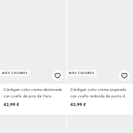
MÁS COLORES
MÁS COLORES
Cárdigan color crema abotonado
Cárdigan color crema jaspeado
con cuello de pico de Vero
con cuello redondo de punto de
Moda
Vero Moda
42,99 €
43,99 €