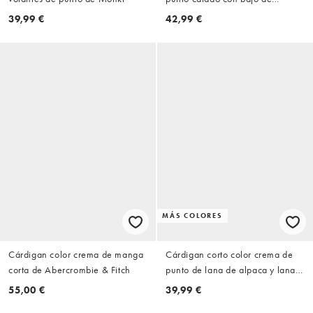
sobrefalda de Miss Selfridge
39,99 €
42,99 €
MÁS COLORES
Cárdigan color crema de manga
Cárdigan corto color crema de
corta de Abercrombie & Fitch
punto de lana de alpaca y lana
de Gina Tricot
55,00 €
39,99 €