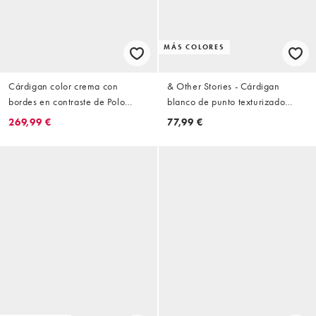
MÁS COLORES
Cárdigan color crema con
& Other Stories - Cárdigan
bordes en contraste de Polo
blanco de punto texturizado
Ralph Lauren
calado
269,99 €
77,99 €