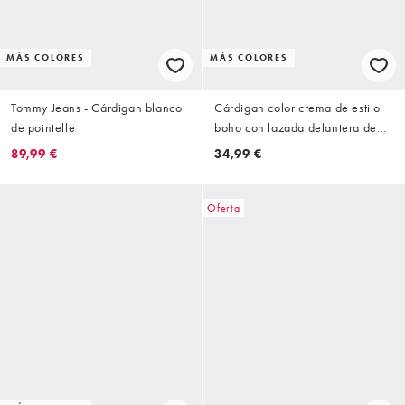
MÁS COLORES
MÁS COLORES
Tommy Jeans - Cárdigan blanco
Cárdigan color crema de estilo
de pointelle
boho con lazada delantera de
Miss Selfridge
89,99 €
34,99 €
Oferta