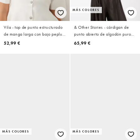
MÁS COLORES
Vila - top de punto estructurado
& Other Stories - cárdigan de
de manga larga con bajo peplum
punto abierto de algodón puro
en blanco
en blanco
52,99 €
65,99 €
MÁS COLORES
MÁS COLORES