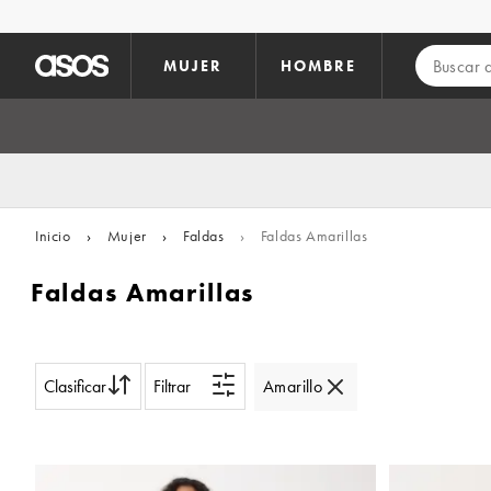
Saltar al contenido principal
MUJER
HOMBRE
Inicio
›
Mujer
›
Faldas
›
Faldas Amarillas
Faldas Amarillas
Clasificar
Filtrar
Amarillo