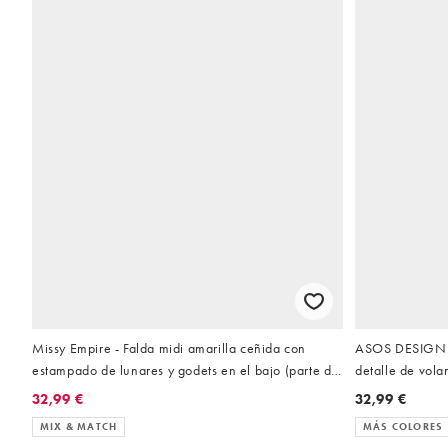
Missy Empire - Falda midi amarilla ceñida con
ASOS DESIGN - 
estampado de lunares y godets en el bajo (parte de
detalle de vola
un conjunto)
32,99 €
32,99 €
MIX & MATCH
MÁS COLORES