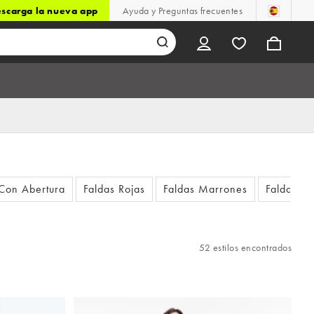
scarga la nueva app
Ayuda y Preguntas frecuentes
 Con Abertura
Faldas Rojas
Faldas Marrones
Faldas D
52 estilos encontrados