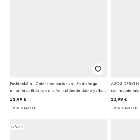
Fashionkilla - Colección exclusiva - Falda larga
ASOS DESIGN - 
amarilla ceñida con diseño moldeado doble y ribete
con lazada late
de encaje (parte de un conjunto)
52,99 €
32,99 €
MIX & MATCH
MIX & MATCH
Oferta