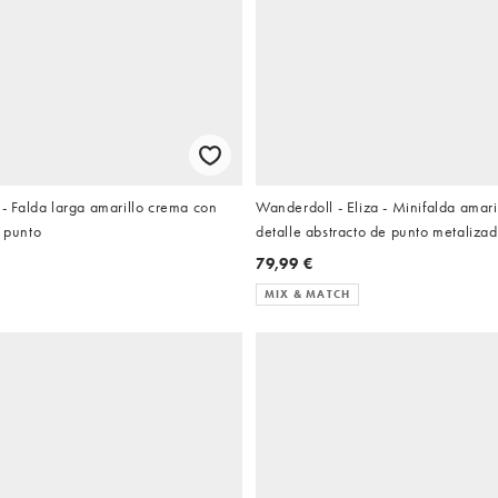
Falda larga amarillo crema con
Wanderdoll - Eliza - Minifalda amari
e punto
detalle abstracto de punto metalizad
conjunto)
79,99 €
MIX & MATCH