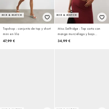
MIX & MATCH
MIX & MATCH
Topshop - conjunto de top y short
Miss Selfridge - Top corto con
mini en lila
manga murciélago y bajo
fruncido del conjunto en ciruela
47,99 €
34,99 €