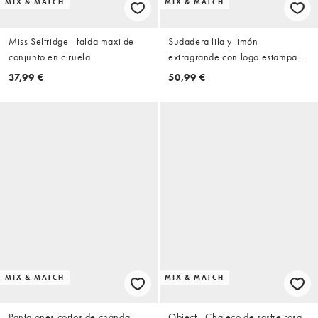
MIX & MATCH
MIX & MATCH
Miss Selfridge - falda maxi de
Sudadera lila y limón
conjunto en ciruela
extragrande con logo estampado
de tejido rico en algodón de
37,99 €
50,99 €
Kaiia Studio (parte de un
conjunto)
MIX & MATCH
MIX & MATCH
Pantalones cortos de chándal
Object - Chaleco de sastre rosa