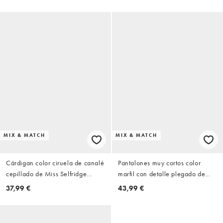
(parte de un conjunto)
conjunto)
MIX & MATCH
MIX & MATCH
Cárdigan color ciruela de canalé
Pantalones muy cortos color
cepillado de Miss Selfridge
marfil con detalle plegado de
(parte de un conjunto)
encaje Shama de Motel (parte
37,99 €
43,99 €
de un conjunto)