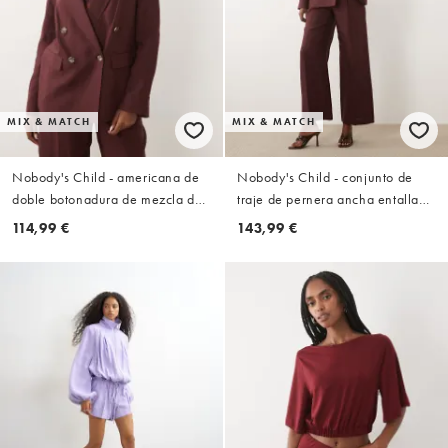
MIX & MATCH
MIX & MATCH
Nobody's Child - americana de
Nobody's Child - conjunto de
doble botonadura de mezcla de
traje de pernera ancha entallado
lino en ciruela oscura, parte de
en ciruela oscura
114,99 €
143,99 €
un conjunto