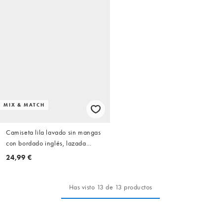
MIX & MATCH
Camiseta lila lavado sin mangas
con bordado inglés, lazada
lateral y detalle plisado de ASOS
24,99 €
DESIGN (parte de un conjunto)
Has visto 13 de 13 productos