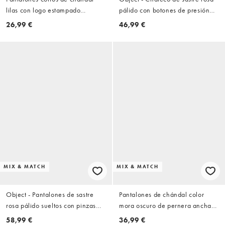
lilas con logo estampado
pálido con botones de presión
amarillo limón de tejido rico en
en la parte delantera de tejido
26,99 €
46,99 €
algodón de Kaiia (parte de un
efecto lino (parte de un
conjunto)
conjunto)
MIX & MATCH
MIX & MATCH
Object - Pantalones de sastre
Pantalones de chándal color
rosa pálido sueltos con pinzas
mora oscuro de pernera ancha
delanteras de tejido efecto lino
de Cotton On (parte de un
58,99 €
36,99 €