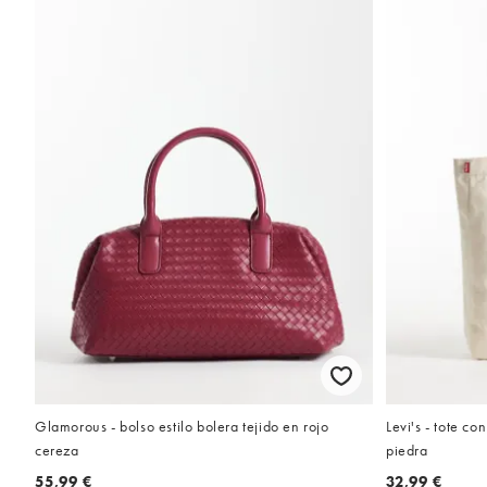
Glamorous - bolso estilo bolera tejido en rojo
Levi's - tote co
cereza
piedra
55,99 €
32,99 €