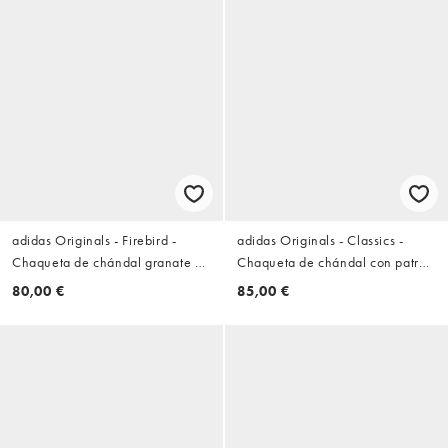
adidas Originals - Firebird -
adidas Originals - Classics -
Chaqueta de chándal granate y
Chaqueta de chándal con patrón
rosa empolvado de corte suelto
de espiga claro
80,00 €
85,00 €