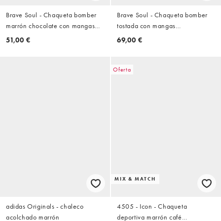
Brave Soul - Chaqueta bomber
Brave Soul - Chaqueta bomber
marrón chocolate con mangas
tostada con mangas
extragrandes
extragrandes de antelina
51,00 €
69,00 €
Oferta
MIX & MATCH
adidas Originals - chaleco
4505 - Icon - Chaqueta
acolchado marrón
deportiva marrón café