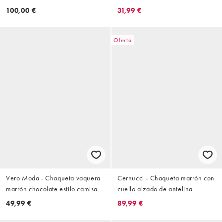
moldeadora de manga larga con
100,00 €
31,99 €
cremallera y bolsillos con
cremallera
Oferta
Vero Moda - Chaqueta vaquera
Cernucci - Chaqueta marrón con
marrón chocolate estilo camisa
cuello alzado de antelina
con bolsillos delanteros
49,99 €
89,99 €