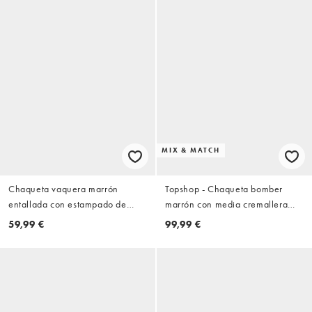
MIX & MATCH
Chaqueta vaquera marrón
Topshop - Chaqueta bomber
entallada con estampado de
marrón con media cremallera
lunares azules y cuello alzado
(parte de un conjunto)
59,99 €
99,99 €
de ASOS DESIGN