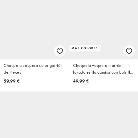
MÁS COLORES
Chaqueta vaquera color gorrión
Chaqueta vaquera marrón
de Pieces
lavado estilo camisa con bolsillos
delanteros de Vero Moda
59,99 €
49,99 €