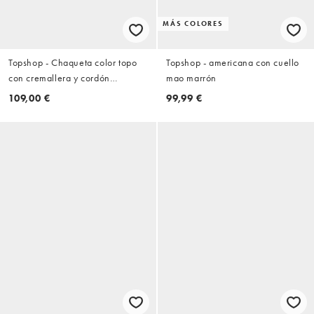
MÁS COLORES
Topshop - Chaqueta color topo
Topshop - americana con cuello
con cremallera y cordón
mao marrón
ajustable en la cintura de tejido
109,00 €
99,99 €
efecto cuero