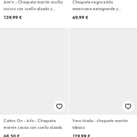
Aim'n - Chaqueta marrón arcilla
Chaqueta negra estilo
oscuro con cuello alzado y
americana extragrande y
cremallera de borreguito
holgada de Noisy May
139,99 €
69,99 €
Cotton On - Arlo - Chaqueta
Vero Moda - chaqueta marrón
marrón cacao con cuello alzado
tabaco
68,50 €
129,99 €