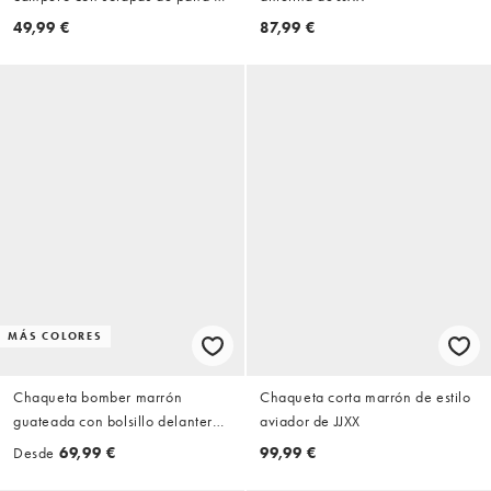
JDY
49,99 €
87,99 €
MÁS COLORES
Chaqueta bomber marrón
Chaqueta corta marrón de estilo
guateada con bolsillo delantero
aviador de JJXX
y patrón ondulado de Object
Desde
69,99 €
99,99 €