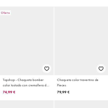
Oferta
Topshop - Chaqueta bomber
Chaqueta color travertino de
color tostado con cremallera de
Pieces
antelina
74,99 €
79,99 €