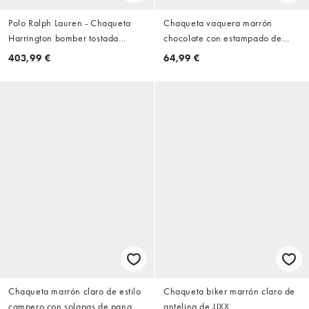
Polo Ralph Lauren - Chaqueta
Chaqueta vaquera marrón
Harrington bomber tostada
chocolate con estampado de
extragrande con logo de icono
lunares y cuello alzado de ASOS
403,99 €
64,99 €
de sarga de algodón
DESIGN
Chaqueta marrón claro de estilo
Chaqueta biker marrón claro de
campero con solapas de pana de
antelina de JJXX