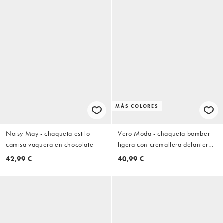
MÁS COLORES
Noisy May - chaqueta estilo
Vero Moda - chaqueta bomber
camisa vaquera en chocolate
ligera con cremallera delantera
en marrón chocolate
42,99 €
40,99 €