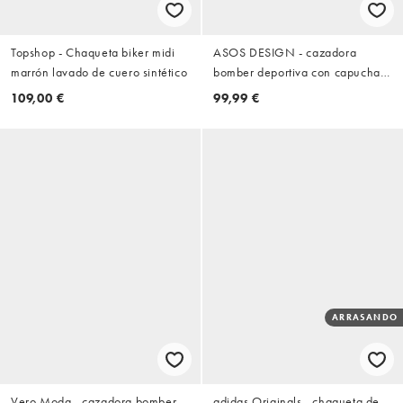
Topshop - Chaqueta biker midi
ASOS DESIGN - cazadora
marrón lavado de cuero sintético
bomber deportiva con capucha y
cremallera de modal en color
109,00 €
99,99 €
tabaco
ARRASANDO
Vero Moda - cazadora bomber
adidas Originals - chaqueta de