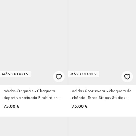
MÁS COLORES
MÁS COLORES
adidas Originals - Chaqueta
adidas Sportswear - chaqueta de
deportiva satinada Firebird en
chándal Three Stripes Studios
marrón oscuro con estampado de
marrón
75,00 €
75,00 €
serpiente