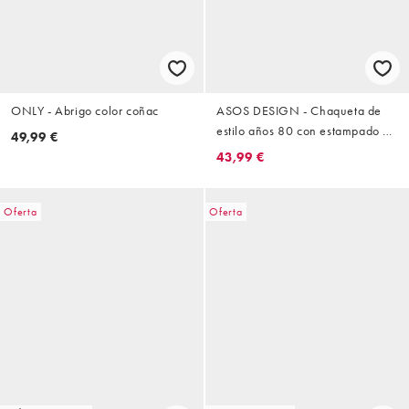
ONLY - Abrigo color coñac
ASOS DESIGN - Chaqueta de
estilo años 80 con estampado de
49,99 €
leopardo y sisas caídas
43,99 €
Oferta
Oferta