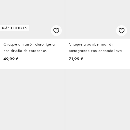
MÁS COLORES
Chaqueta marrón claro ligera
Chaqueta bomber marrón
con diseño de corazones
extragrande con acabado lavado
guateados de ONLY
de tejido efecto cuero de ASOS
49,99 €
71,99 €
DESIGN