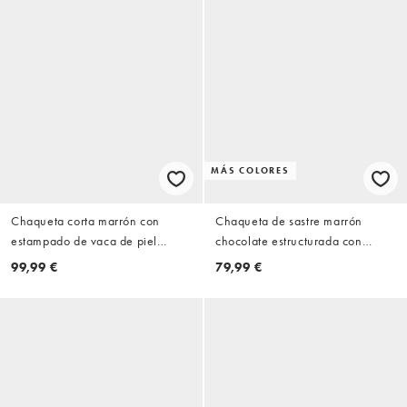
MÁS COLORES
Chaqueta corta marrón con
Chaqueta de sastre marrón
estampado de vaca de piel
chocolate estructurada con
sintética de ONLY
cintura entallada y cremallera de
99,99 €
79,99 €
ASOS DESIGN