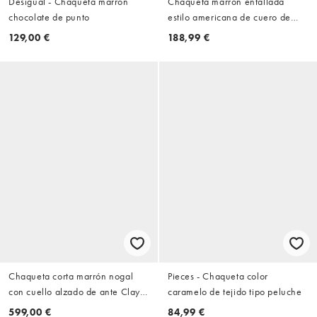
Desigual - Chaqueta marrón
Chaqueta marrón entallada
chocolate de punto
estilo americana de cuero de
Urbancode
129,00 €
188,99 €
Chaqueta corta marrón nogal
Pieces - Chaqueta color
con cuello alzado de ante Clay
caramelo de tejido tipo peluche
de AllSaints
599,00 €
84,99 €