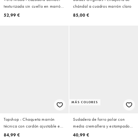
texturizada sin cuello en marrón
chándal a cuadros marrón claro
chocolate
52,99 €
85,00 €
MÁS COLORES
Topshop - Chaqueta marrón
Sudadera de forro polar con
técnica con cordón ajustable en
media cremallera y estampado
la cintura
animal marrón
84,99 €
40,99 €