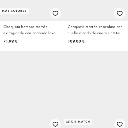
MÁS COLORES
Chaqueta bomber marrón
Chaqueta marrón chocolate con
extragrande con acabado lavado
cuello alzado de cuero sintético
de tejido efecto cuero de ASOS
de ASOS DESIGN
71,99 €
109,00 €
DESIGN Petite
MIX & MATCH