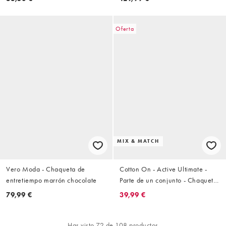
Oferta
MIX & MATCH
Vero Moda - Chaqueta de
Cotton On - Active Ultimate -
entretiempo marrón chocolate
Parte de un conjunto - Chaqueta
de chándal marrón tostado
79,99 €
39,99 €
francés
Has visto 72 de 108 productos