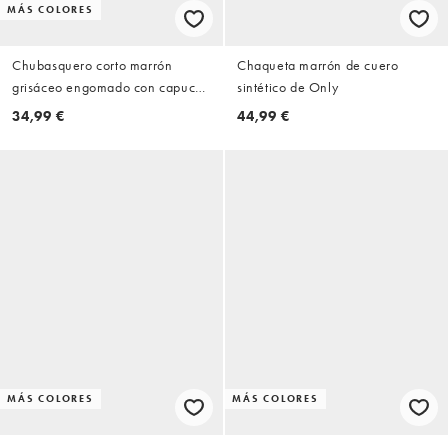
MÁS COLORES
Chubasquero corto marrón
Chaqueta marrón de cuero
grisáceo engomado con capucha
sintético de Only
de ASOS DESIGN
34,99 €
44,99 €
MÁS COLORES
MÁS COLORES