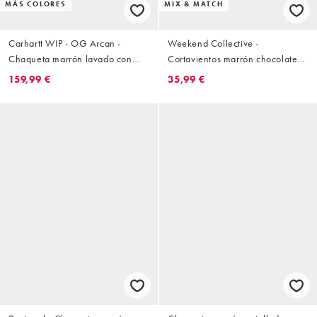
MÁS COLORES
MIX & MATCH
Carhartt WIP - OG Arcan -
Weekend Collective -
Chaqueta marrón lavado con
Cortavientos marrón chocolate
cremallera doble
con cuello alzado de nailon
159,99 €
35,99 €
(parte de un conjunto)