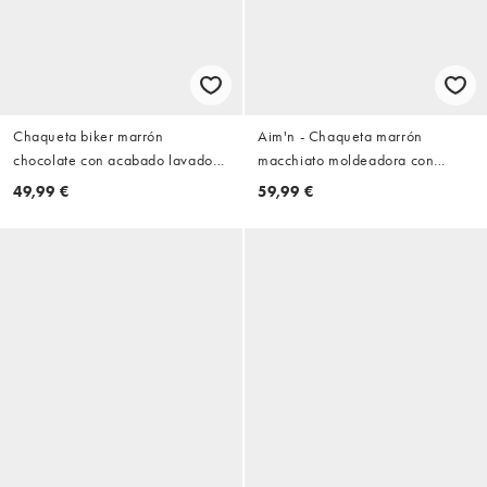
Chaqueta biker marrón
Aim'n - Chaqueta marrón
chocolate con acabado lavado
macchiato moldeadora con
de cuero sintético de Vero Moda
cremallera sin costuras
49,99 €
59,99 €