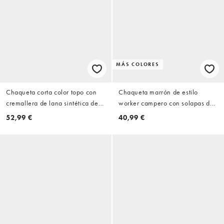
MÁS COLORES
Chaqueta corta color topo con
Chaqueta marrón de estilo
cremallera de lana sintética de
worker campero con solapas de
ONLY
pana de JJXX
52,99 €
40,99 €