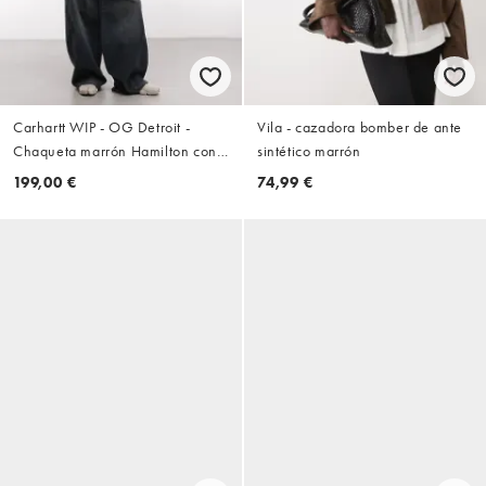
Carhartt WIP - OG Detroit -
Vila - cazadora bomber de ante
Chaqueta marrón Hamilton con
sintético marrón
solapas en contraste
199,00 €
74,99 €