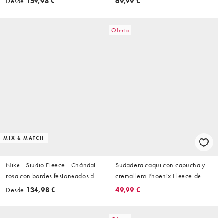
Desde
159,98 €
69,99 €
rosa
Oferta
MIX & MATCH
Nike - Studio Fleece - Chándal
Sudadera caqui con capucha y
rosa con bordes festoneados de
cremallera Phoenix Fleece de
tejido de grosor medio
Nike
Desde
134,98 €
49,99 €