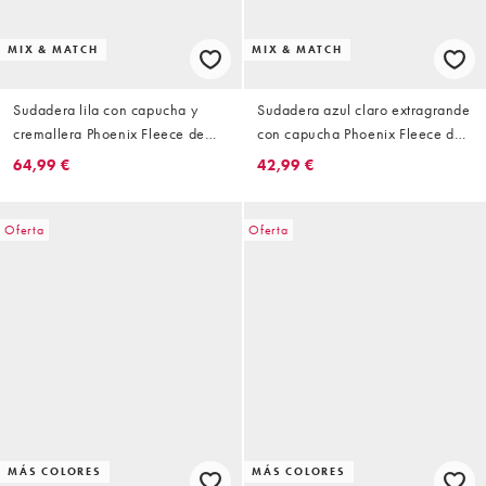
MIX & MATCH
MIX & MATCH
Sudadera lila con capucha y
Sudadera azul claro extragrande
cremallera Phoenix Fleece de
con capucha Phoenix Fleece de
Nike
Nike
64,99 €
42,99 €
Oferta
Oferta
MÁS COLORES
MÁS COLORES