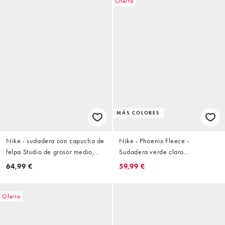
Oferta
MÁS COLORES
Nike - sudadera con capucha de
Nike - Phoenix Fleece -
felpa Studio de grosor medio,
Sudadera verde claro
extragrande y corta con
ultragrande con capucha
64,99 €
59,99 €
cremallera, marrón
Oferta