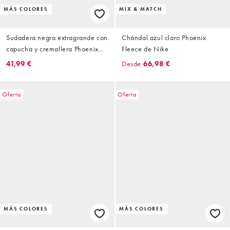
MÁS COLORES
MIX & MATCH
Sudadera negra extragrande con
Chándal azul claro Phoenix
capucha y cremallera Phoenix
Fleece de Nike
Fleece de Nike
41,99 €
Desde
66,98 €
Oferta
Oferta
MÁS COLORES
MÁS COLORES