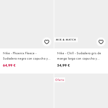
MIX & MATCH
Nike - Phoenix Fleece -
Nike - Chill - Sudadera gris de
Sudadera negra con capucha y
manga larga con capucha y
cremallera
cremallera de punto
64,99 €
54,99 €
Oferta