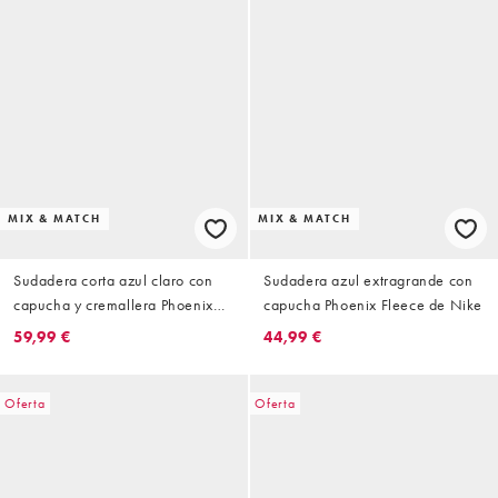
MIX & MATCH
MIX & MATCH
Sudadera corta azul claro con
Sudadera azul extragrande con
capucha y cremallera Phoenix
capucha Phoenix Fleece de Nike
Fleece de Nike
59,99 €
44,99 €
Oferta
Oferta