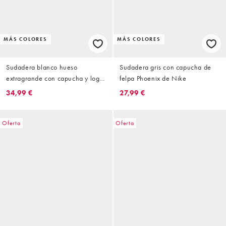
MÁS COLORES
MÁS COLORES
Sudadera blanco hueso
Sudadera gris con capucha de
extragrande con capucha y logo
felpa Phoenix de Nike
Phoenix Fleece de Nike
34,99 €
27,99 €
Oferta
Oferta