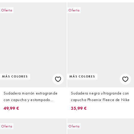
Oferta
Oferta
MÁS COLORES
MÁS COLORES
Sudadera marrón extragrande
Sudadera negra ultragrande con
con capucha y estampado
capucha Phoenix Fleece de Nike
gráfico en la espalda Phoenix
49,99 €
35,99 €
Fleece de Nike
Oferta
Oferta