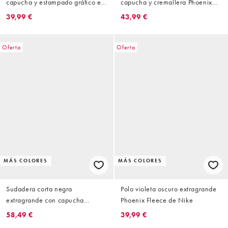
capucha y estampado gráfico en
capucha y cremallera Phoenix
la espalda Phoenix Fleece de
Fleece de Nike
39,99 €
43,99 €
Nike
Oferta
Oferta
MÁS COLORES
MÁS COLORES
Sudadera corta negra
Polo violeta oscuro extragrande
extragrande con capucha
Phoenix Fleece de Nike
Phoenix Fleece de Nike
58,49 €
39,99 €