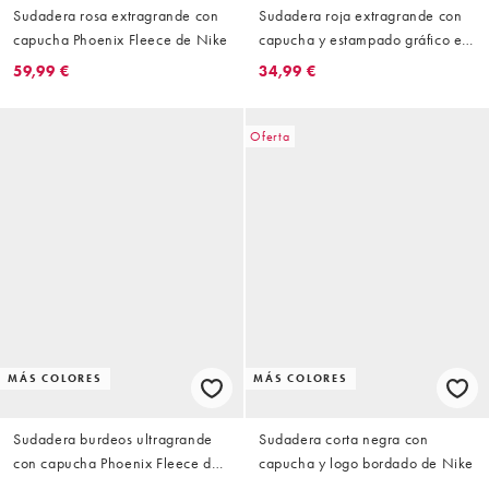
Sudadera rosa extragrande con
Sudadera roja extragrande con
capucha Phoenix Fleece de Nike
capucha y estampado gráfico en
la espalda Phoenix Fleece de
59,99 €
34,99 €
Nike
Oferta
MÁS COLORES
MÁS COLORES
Sudadera burdeos ultragrande
Sudadera corta negra con
con capucha Phoenix Fleece de
capucha y logo bordado de Nike
Nike