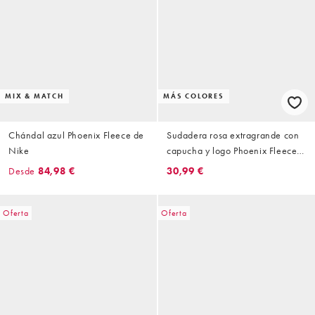
MIX & MATCH
MÁS COLORES
Chándal azul Phoenix Fleece de
Sudadera rosa extragrande con
Nike
capucha y logo Phoenix Fleece
de Nike
Desde
84,98 €
30,99 €
Oferta
Oferta