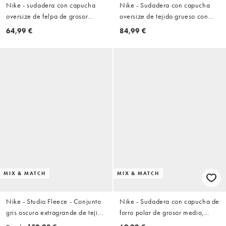
Nike - sudadera con capucha
Nike - Sudadera con capucha
oversize de felpa de grosor
oversize de tejido grueso con
medio en azul marino
cremallera en azul
64,99 €
84,99 €
MIX & MATCH
MIX & MATCH
Nike - Studio Fleece - Conjunto
Nike - Sudadera con capucha de
gris oscuro extragrande de tejido
forro polar de grosor medio,
grueso
corta y con bajo ondulado en