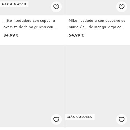
MIX & MATCH
Nike - sudadera con capucha
Nike - sudadera con capucha de
oversize de felpa gruesa con
punto Chill de manga larga con
cremallera en gris oscuro
cremallera en negro
84,99 €
54,99 €
MÁS COLORES