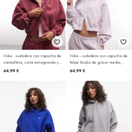
Nike - sudadera con capucha de
Nike - sudadera con capucha de
cremallera, corte extragrande y
felpa Studio de grosor medio,
corto, de felpa de grosor medio
extragrande y corta con
64,99 €
64,99 €
en rosa
cremallera, lila