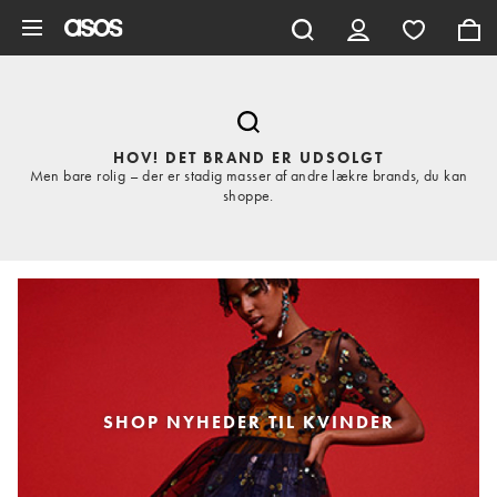
Gå til hovedindhold
HOV! DET BRAND ER UDSOLGT
Men bare rolig – der er stadig masser af andre lækre brands, du kan
shoppe.
SHOP NYHEDER TIL KVINDER