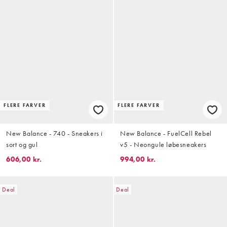
FLERE FARVER
FLERE FARVER
New Balance - 740 - Sneakers i
New Balance - FuelCell Rebel
sort og gul
v5 - Neongule løbesneakers
606,00 kr.
994,00 kr.
Deal
Deal