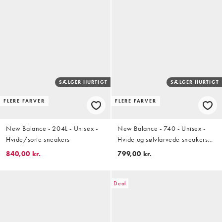
SÆLGER HURTIGT
SÆLGER HURTIGT
FLERE FARVER
FLERE FARVER
New Balance - 204L - Unisex -
New Balance - 740 - Unisex -
Hvide/sorte sneakers
Hvide og sølvfarvede sneakers
med beige detaljer
840,00 kr.
799,00 kr.
Deal