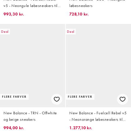
v5 - Neongule løbesneakers til
løbesneakers
mænd
993,30 kr.
728,10 kr.
Deal
Deal
FLERE FARVER
FLERE FARVER
New Balance - TRN - Offwhite
New Balance - Fuelcell Rebel v5
og beige sneakers
- Neonorange løbesneakers til
mænd
994,00 kr.
1.277,10 kr.