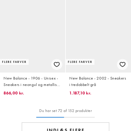
FLERE FARVER
FLERE FARVER
New Balance - 1906 - Unisex -
New Balance - 2002 - Sneakers
Sneakers i neongul og metallisk
i tredobbelt grå
sølvfarve
866,00 kr.
1.187,10 kr.
Du har set 72 af 152 produkter
INDLÆS FLERE