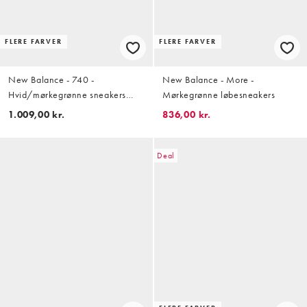
FLERE FARVER
FLERE FARVER
New Balance - 740 -
New Balance - More -
Hvid/mørkegrønne sneakers
Mørkegrønne løbesneakers
med metallic finish
1.009,00 kr.
836,00 kr.
Deal