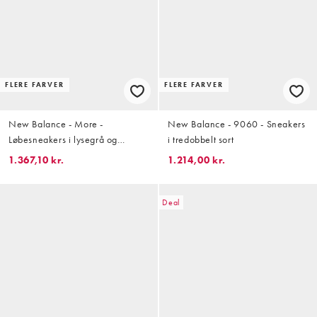
FLERE FARVER
FLERE FARVER
New Balance - More -
New Balance - 9060 - Sneakers
Løbesneakers i lysegrå og
i tredobbelt sort
orange
1.367,10 kr.
1.214,00 kr.
Deal