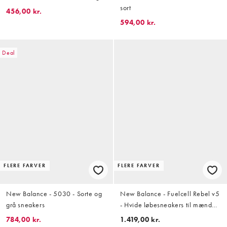
sort
456,00 kr.
594,00 kr.
Deal
FLERE FARVER
FLERE FARVER
New Balance - 5030 - Sorte og
New Balance - Fuelcell Rebel v5
grå sneakers
- Hvide løbesneakers til mænd
med lyseblå og lyserøde detaljer
784,00 kr.
1.419,00 kr.