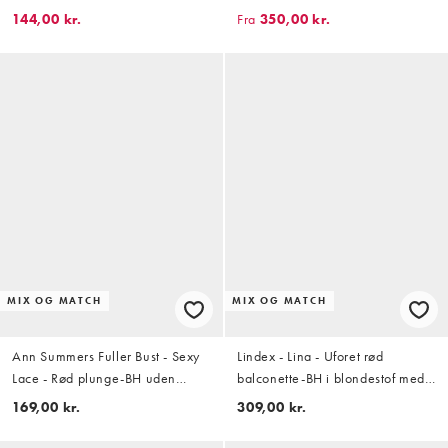
polstring
uden polstring
144,00 kr.
Fra
350,00 kr.
MIX OG MATCH
MIX OG MATCH
Ann Summers Fuller Bust - Sexy
Lindex - Lina - Uforet rød
Lace - Rød plunge-BH uden
balconette-BH i blondestof med
polstring
bøjle
169,00 kr.
309,00 kr.