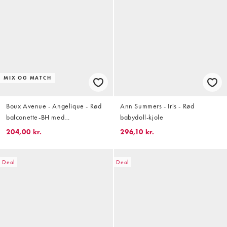
MIX OG MATCH
Boux Avenue - Angelique - Rød
Ann Summers - Iris - Rød
balconette-BH med
babydoll-kjole
hjertedetaljer i blondestof
204,00 kr.
296,10 kr.
Deal
Deal