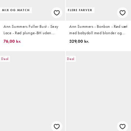
MIX OG MATCH
FLERE FARVER
Ann Summers Fuller Bust - Sexy
Ann Summers - Bonbon - Rød sæt
Lace - Rød plunge-BH uden
med babydoll med blonder og
polstring
bøjle og G-streng i dobby
76,00 kr.
329,00 kr.
Deal
Deal