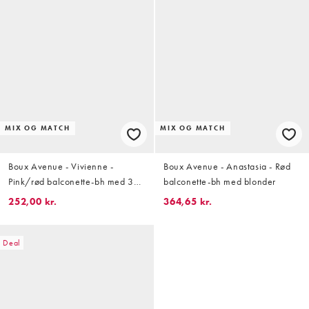
MIX OG MATCH
MIX OG MATCH
Boux Avenue - Vivienne -
Boux Avenue - Anastasia - Rød
Pink/rød balconette-bh med 3D-
balconette-bh med blonder
blomstermønster og blonder
252,00 kr.
364,65 kr.
Deal