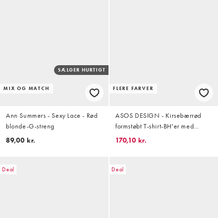
SÆLGER HURTIGT
MIX OG MATCH
FLERE FARVER
Ann Summers - Sexy Lace - Rød
ASOS DESIGN - Kirsebærrød
blonde-G-streng
formstøbt T-shirt-BH'er med
vedhængsdetaljer og prægede
89,00 kr.
170,10 kr.
stropper
Deal
Deal