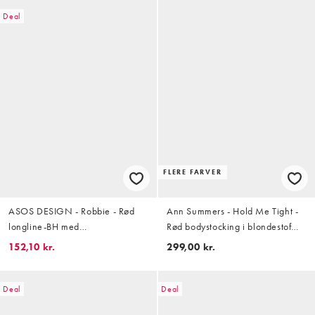
Deal
FLERE FARVER
ASOS DESIGN - Robbie - Rød
Ann Summers - Hold Me Tight -
longline-BH med
Rød bodystocking i blondestof
udskæringsdetaljer og blonder
med bøjle
152,10 kr.
299,00 kr.
Deal
Deal