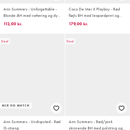
Ann Summers - Unforgettable -
Coco De Mer X Playboy - Rød
Blonde-BH med vattering og dyb
fløjls BH med leopardprint og
udskæring i tomatrød
udskæring
112,00 kr.
179,00 kr.
Deal
Deal
MIX OG MATCH
Ann Summers - Undisputed - Rød
Ann Summers - Rød/pink
G-streng
skinnende BH med polstring og