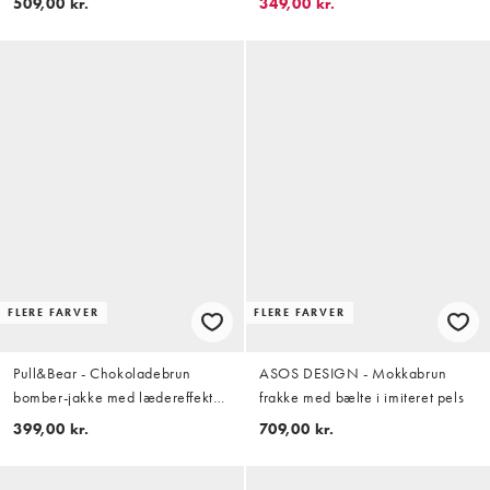
509,00 kr.
349,00 kr.
FLERE FARVER
FLERE FARVER
Pull&Bear - Chokoladebrun
ASOS DESIGN - Mokkabrun
bomber-jakke med lædereffekt
frakke med bælte i imiteret pels
og ballonærmer
399,00 kr.
709,00 kr.