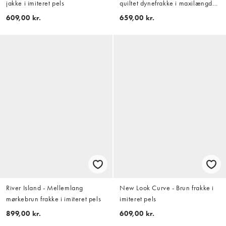
jakke i imiteret pels
quiltet dynefrakke i maxilængde
med hætte
609,00 kr.
659,00 kr.
River Island - Mellemlang
New Look Curve - Brun frakke i
mørkebrun frakke i imiteret pels
imiteret pels
899,00 kr.
609,00 kr.