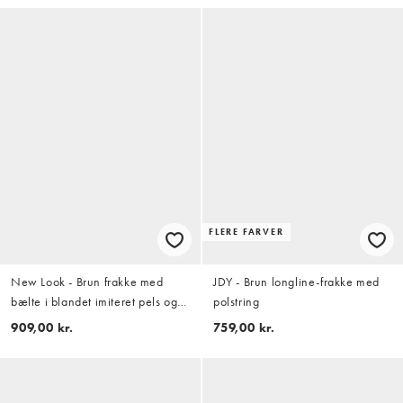
FLERE FARVER
New Look - Brun frakke med
JDY - Brun longline-frakke med
bælte i blandet imiteret pels og
polstring
imiteret ruskind
909,00 kr.
759,00 kr.