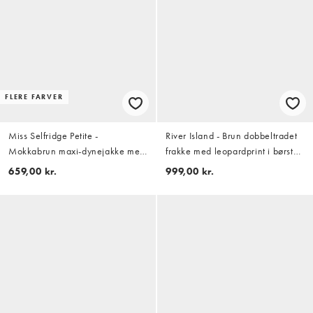
FLERE FARVER
Miss Selfridge Petite -
River Island - Brun dobbeltradet
Mokkabrun maxi-dynejakke med
frakke med leopardprint i børstet
hætte og vatteringer
stof
659,00 kr.
999,00 kr.