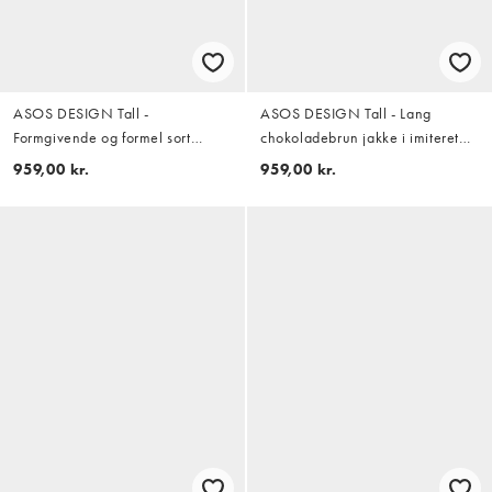
ASOS DESIGN Tall -
ASOS DESIGN Tall - Lang
Formgivende og formel sort
chokoladebrun jakke i imiteret
frakke i bouclé med høj hals
pels med bælte
959,00 kr.
959,00 kr.