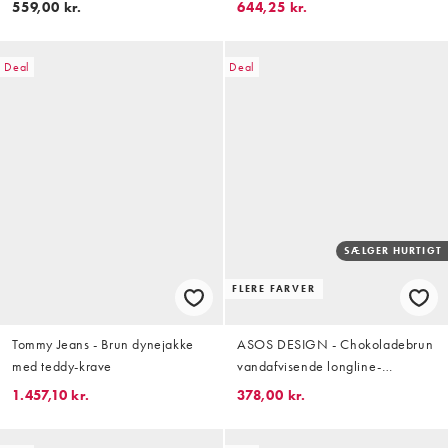
559,00 kr.
644,25 kr.
Deal
Deal
SÆLGER HURTIGT
FLERE FARVER
Tommy Jeans - Brun dynejakke
ASOS DESIGN - Chokoladebrun
med teddy-krave
vandafvisende longline-
trenchcoat
1.457,10 kr.
378,00 kr.