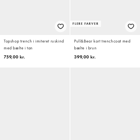
FLERE FARVER
Topshop trench i imiteret ruskind
Pull&Bear kort trenchcoat med
med bælte i tan
bælte i brun
759,00 kr.
399,00 kr.