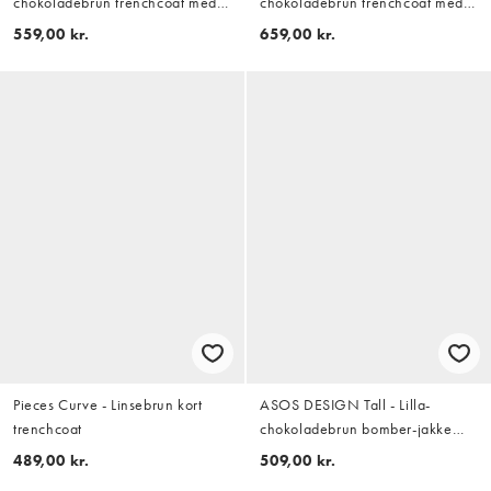
chokoladebrun trenchcoat med
chokoladebrun trenchcoat med
plisseringer
A-form og ståkrave
559,00 kr.
659,00 kr.
Pieces Curve - Linsebrun kort
ASOS DESIGN Tall - Lilla-
trenchcoat
chokoladebrun bomber-jakke
med ståkrave i læderlook
489,00 kr.
509,00 kr.