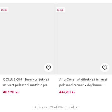
Deal
Deal
COLLUSION - Brun kort jakke i
Aria Cove - Midifrakke i imiteret
imiteret pels med kantdetaljer
pels med cremehvide/brune
striber
407,20 kr.
447,60 kr.
Du har set 72 af 287 produkter