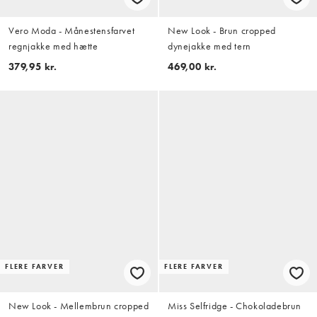
Vero Moda - Månestensfarvet
New Look - Brun cropped
regnjakke med hætte
dynejakke med tern
379,95 kr.
469,00 kr.
FLERE FARVER
FLERE FARVER
New Look - Mellembrun cropped
Miss Selfridge - Chokoladebrun