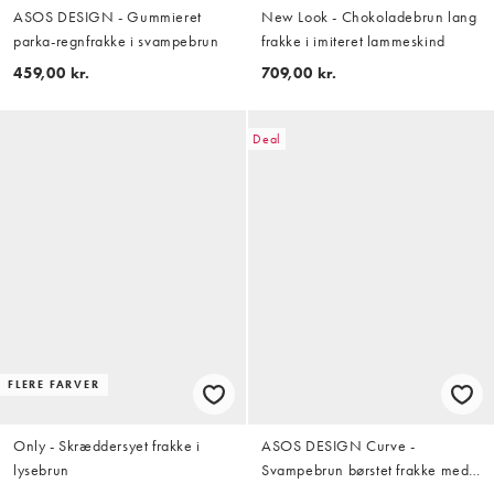
ASOS DESIGN - Gummieret
New Look - Chokoladebrun lang
parka-regnfrakke i svampebrun
frakke i imiteret lammeskind
459,00 kr.
709,00 kr.
Deal
FLERE FARVER
Only - Skræddersyet frakke i
ASOS DESIGN Curve -
lysebrun
Svampebrun børstet frakke med
kuppelærmer og smalt bælte