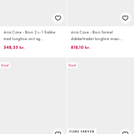
Aria Cove - Brun 2-i-1 frakke
Aria Cove - Brun formel
med longline-snit og
dobbeltradet longline maxi-
spændedetalje i imiteret ruskind
frakke i uldlook
548,55 kr.
818,10 kr.
og shearling-look
Deal
Deal
FLERE FARVER