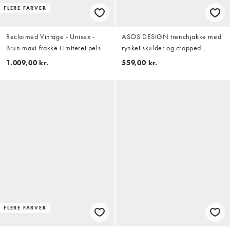
FLERE FARVER
Reclaimed Vintage - Unisex -
ASOS DESIGN trenchjakke med
Brun maxi-frakke i imiteret pels
rynket skulder og cropped
længde i beige
1.009,00 kr.
559,00 kr.
FLERE FARVER