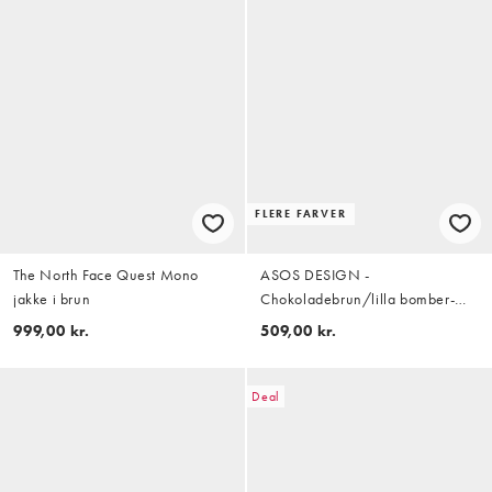
FLERE FARVER
The North Face Quest Mono
ASOS DESIGN -
jakke i brun
Chokoladebrun/lilla bomber-
jakke med ståkrave i læderlook
999,00 kr.
509,00 kr.
Deal