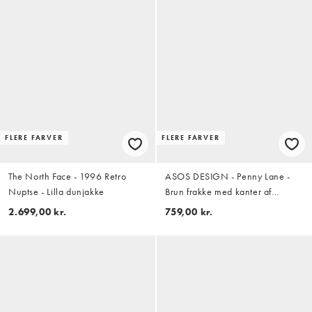
FLERE FARVER
FLERE FARVER
The North Face - 1996 Retro
ASOS DESIGN - Penny Lane -
Nuptse - Lilla dunjakke
Brun frakke med kanter af
imiteret pels
2.699,00 kr.
759,00 kr.