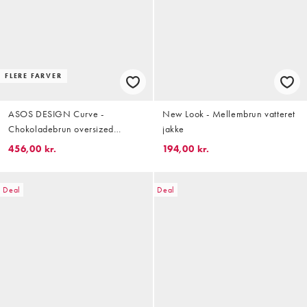
FLERE FARVER
ASOS DESIGN Curve -
New Look - Mellembrun vatteret
Chokoladebrun oversized
jakke
bomber-jakke i læderlook
456,00 kr.
194,00 kr.
Deal
Deal