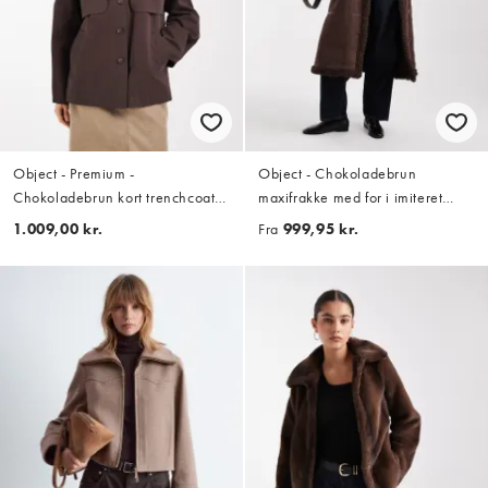
Object - Premium -
Object - Chokoladebrun
Chokoladebrun kort trenchcoat
maxifrakke med for i imiteret
med Peter Pan-krave
lammeskind
1.009,00 kr.
Fra
999,95 kr.