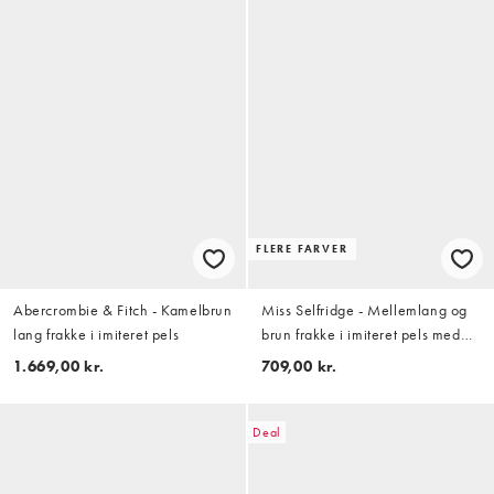
FLERE FARVER
Abercrombie & Fitch - Kamelbrun
Miss Selfridge - Mellemlang og
lang frakke i imiteret pels
brun frakke i imiteret pels med
krave og bælte
1.669,00 kr.
709,00 kr.
Deal