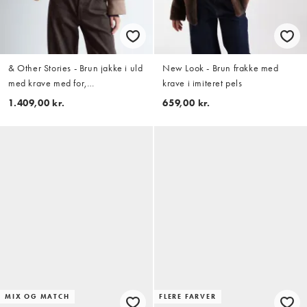
& Other Stories - Brun jakke i uld
New Look - Brun frakke med
med krave med for,
krave i imiteret pels
sildebensmønster og tern i
1.409,00 kr.
659,00 kr.
imiteret lammeskind
MIX OG MATCH
FLERE FARVER