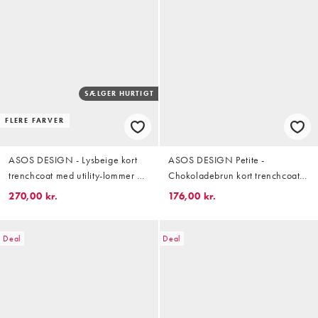
SÆLGER HURTIGT
FLERE FARVER
ASOS DESIGN - Lysbeige kort
ASOS DESIGN Petite -
trenchcoat med utility-lommer og
Chokoladebrun kort trenchcoat
kappedetalje i bomuldsblanding
med plisseringsdetalje
270,00 kr.
176,00 kr.
med vandafvisende finish
Deal
Deal