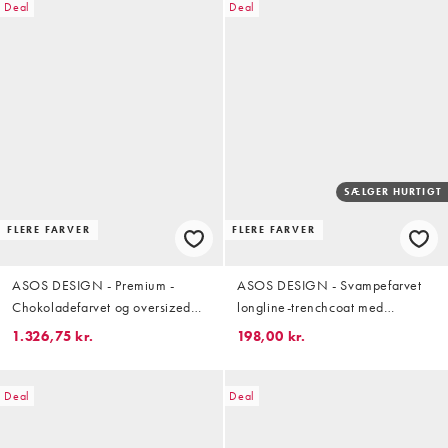
Deal
Deal
SÆLGER HURTIGT
FLERE FARVER
FLERE FARVER
ASOS DESIGN - Premium -
ASOS DESIGN - Svampefarvet
Chokoladefarvet og oversized
longline-trenchcoat med
frakke med ståkrave i børstet
plisserede detaljer
1.326,75 kr.
198,00 kr.
uldblanding
Deal
Deal