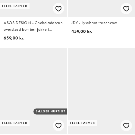
FLERE FARVER
ASOS DESIGN - Chokoladebrun
JDY - Lysebrun trenchcoat
oversized bomber-jakke i
459,00 kr.
læderlook
659,00 kr.
SÆLGER HURTIGT
FLERE FARVER
FLERE FARVER