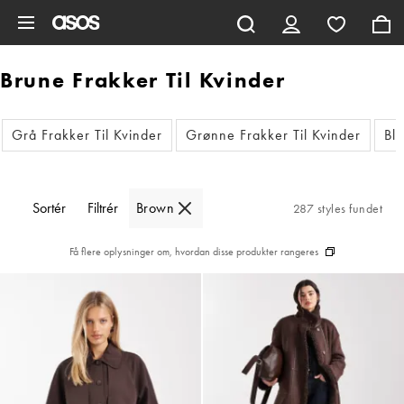
Gå til hovedindhold
Brune Frakker Til Kvinder
Grå Frakker Til Kvinder
Grønne Frakker Til Kvinder
Blå
Sortér
Filtrér
Brown
287 styles fundet
Få flere oplysninger om, hvordan disse produkter rangeres