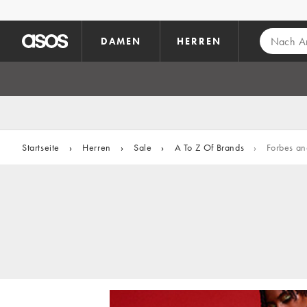
Zum Hauptinhalt überspringen
DAMEN
HERREN
Startseite
›
Herren
›
Sale
›
A To Z Of Brands
›
Forbes an