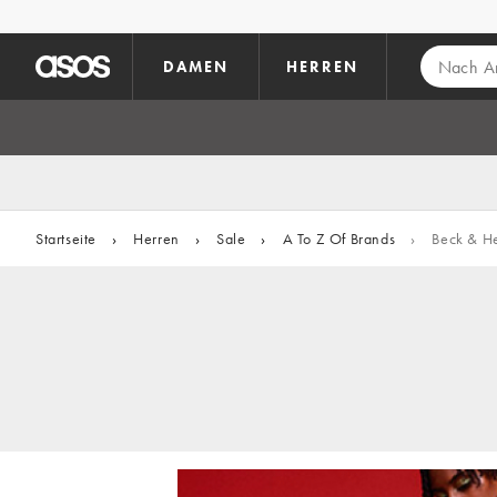
Zum Hauptinhalt überspringen
DAMEN
HERREN
Startseite
›
Herren
›
Sale
›
A To Z Of Brands
›
Beck & H