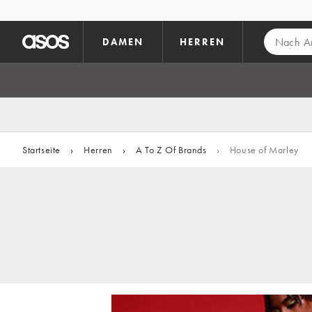
Zum Hauptinhalt überspringen
DAMEN
HERREN
Startseite
›
Herren
›
A To Z Of Brands
›
House of Marley