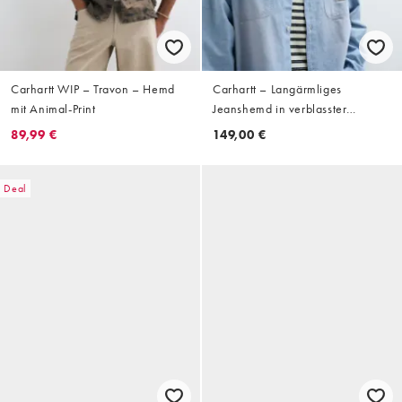
Carhartt WIP – Travon – Hemd
Carhartt – Langärmliges
mit Animal-Print
Jeanshemd in verblasster
hellblauer Waschung mit
89,99 €
149,00 €
Farbspritzer-Effekt
Deal