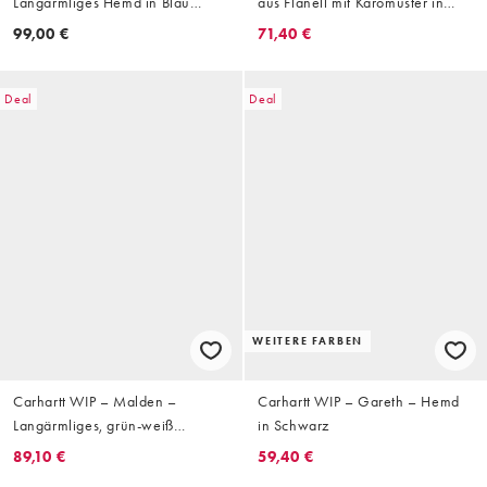
Langärmliges Hemd in Blau
aus Flanell mit Karomuster in
kariert
Weiß und Beige
99,00 €
71,40 €
Deal
Deal
WEITERE FARBEN
Carhartt WIP – Malden –
Carhartt WIP – Gareth – Hemd
Langärmliges, grün-weiß
in Schwarz
gestreiftes Hemd
89,10 €
59,40 €