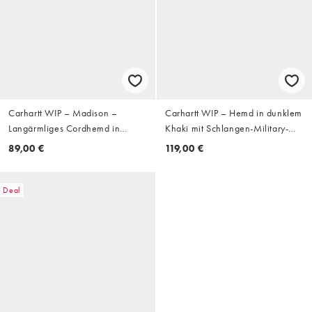
Carhartt WIP – Madison –
Carhartt WIP – Hemd in dunklem
Langärmliges Cordhemd in
Khaki mit Schlangen-Military-
Dunkelbraun
Muster
89,00 €
119,00 €
Deal