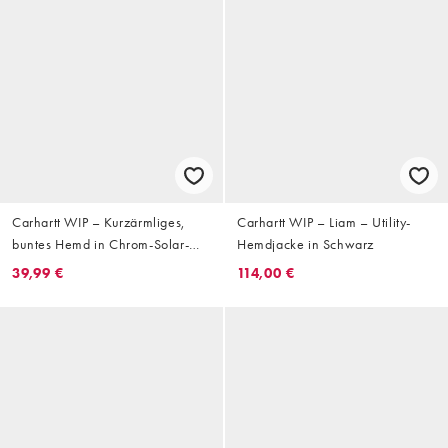
Carhartt WIP – Kurzärmliges,
Carhartt WIP – Liam – Utility-
buntes Hemd in Chrom-Solar-
Hemdjacke in Schwarz
Farben mit buntem Logoprint
39,99 €
114,00 €