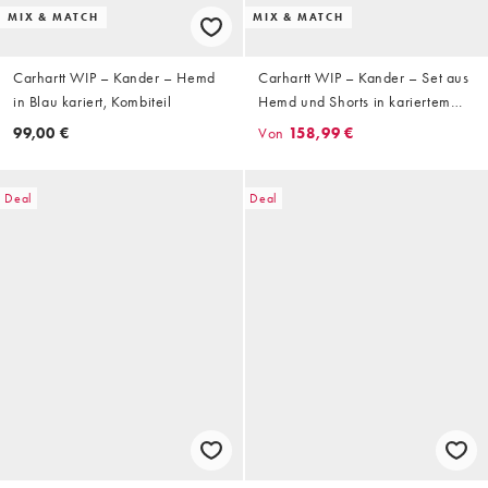
MIX & MATCH
MIX & MATCH
Carhartt WIP – Kander – Hemd
Carhartt WIP – Kander – Set aus
in Blau kariert, Kombiteil
Hemd und Shorts in kariertem
Blau
99,00 €
Von
158,99 €
Deal
Deal