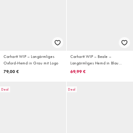
Carhartt WIP – Langärmliges
Carhartt WIP – Beale –
Oxford-Hemd in Grau mit Logo
Langärmliges Hemd in Blau
gestreift
79,00 €
69,99 €
Deal
Deal