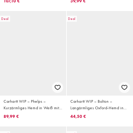
107,10 €
39,99 €
Deal
Deal
Carhartt WIP – Phelps –
Carhartt WIP – Bolton –
Kurzärmliges Hemd in Weiß mit
Langärmliges Oxford-Hemd in
Streifen
Steinbeige
89,99 €
44,50 €