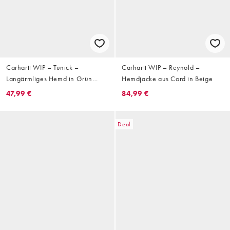
Carhartt WIP – Tunick –
Carhartt WIP – Reynold –
Langärmliges Hemd in Grün
Hemdjacke aus Cord in Beige
kariert
47,99 €
84,99 €
Deal