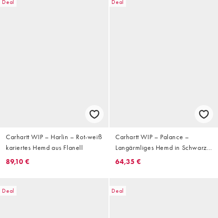
Deal
Deal
Carhartt WIP – Harlin – Rot-weiß
Carhartt WIP – Palance –
kariertes Hemd aus Flanell
Langärmliges Hemd in Schwarz
mit Streifen
89,10 €
64,35 €
Deal
Deal