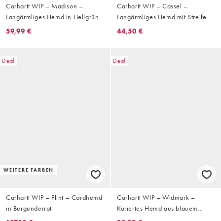
Carhartt WIP – Madison –
Carhartt WIP – Cassel –
Langärmliges Hemd in Hellgrün
Langärmliges Hemd mit Streifen
in Beige und Weiß
59,99 €
44,50 €
Deal
Deal
WEITERE FARBEN
Carhartt WIP – Flint – Cordhemd
Carhartt WIP – Widmark –
in Burgunderrot
Kariertes Hemd aus blauem
Flanell