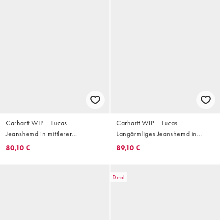
Carhartt WIP – Lucas –
Carhartt WIP – Lucas –
Jeanshemd in mittlerer
Langärmliges Jeanshemd in
Waschung
mittlerer Waschung
80,10 €
89,10 €
Deal