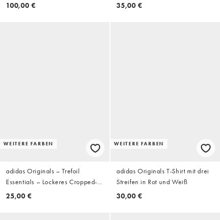
Rückenprint in Weiß
100,00 €
35,00 €
WEITERE FARBEN
WEITERE FARBEN
adidas Originals – Trefoil
adidas Originals T-Shirt mit drei
Essentials – Lockeres Cropped-T-
Streifen in Rot und Weiß
Shirt in dunklem Heidegrau
25,00 €
30,00 €