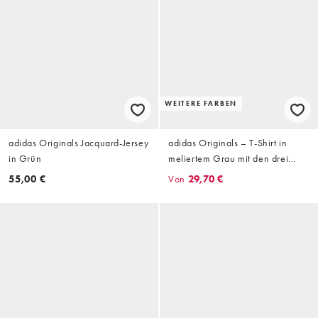
WEITERE FARBEN
adidas Originals Jacquard-Jersey
adidas Originals – T-Shirt in
in Grün
meliertem Grau mit den drei
Streifen
55,00 €
Von
29,70 €