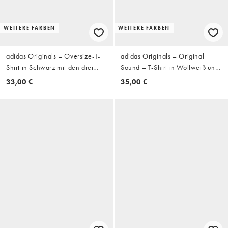
WEITERE FARBEN
WEITERE FARBEN
adidas Originals – Oversize-T-
adidas Originals – Original
Shirt in Schwarz mit den drei
Sound – T-Shirt in Wollweiß und
Streifen
Blau
33,00 €
35,00 €