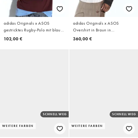
adidas Originals x ASOS
adidas Originals x ASOS
gestricktes Rugby-Polo mit blau-
Overshirt in Braun in
braunem Streifenmuster
Wildlederoptik
102,00 €
360,00 €
SCHNELL WEG
SCHNELL WEG
WEITERE FARBEN
WEITERE FARBEN