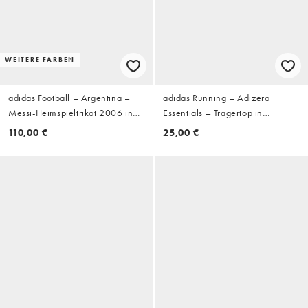
WEITERE FARBEN
adidas Football – Argentina –
adidas Running – Adizero
Messi-Heimspieltrikot 2006 in
Essentials – Trägertop in
Blau
Schwarz
110,00 €
25,00 €