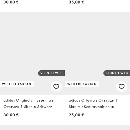
30,00 €
35,00 €
SCHNELL WEG
SCHNELL WEG
WEITERE FARBEN
WEITERE FARBEN
adidas Originals – Essentials –
adidas Originals Oversize-T-
Oversize-T-Shirt in Schwarz
Shirt mit Kontrastnähten in
Dunkelgrau
30,00 €
25,00 €