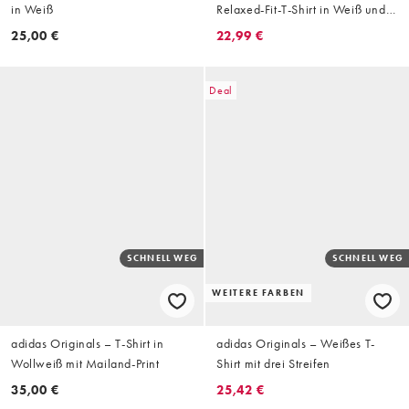
in Weiß
Relaxed-Fit-T-Shirt in Weiß und
Grün
25,00 €
22,99 €
Deal
SCHNELL WEG
SCHNELL WEG
WEITERE FARBEN
adidas Originals – T-Shirt in
adidas Originals – Weißes T-
Wollweiß mit Mailand-Print
Shirt mit drei Streifen
35,00 €
25,42 €