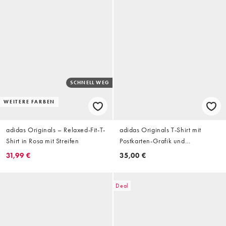
SCHNELL WEG
WEITERE FARBEN
adidas Originals – Relaxed-Fit-T-
adidas Originals T-Shirt mit
Shirt in Rosa mit Streifen
Postkarten-Grafik und
Rückenprint in Blau
31,99 €
35,00 €
Deal