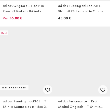
adidas Originals – T-Shirt in
adidas Running adi365 AR T-
Rosa mit Basketball-Grafik
Shirt mit Rückenprint in Grau und
Pink
Von
16,00 €
45,00 €
Deal
WEITERE FARBEN
adidas Running – adi365 – T-
adidas Performance – Real
Shirt in Marineblau mit den 3
Madrid Originals – T-Shirt in