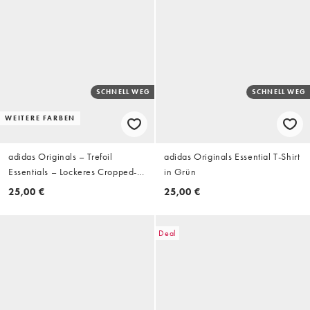
SCHNELL WEG
SCHNELL WEG
WEITERE FARBEN
adidas Originals – Trefoil
adidas Originals Essential T-Shirt
Essentials – Lockeres Cropped-T-
in Grün
Shirt in meliertem Hellblau
25,00 €
25,00 €
Deal