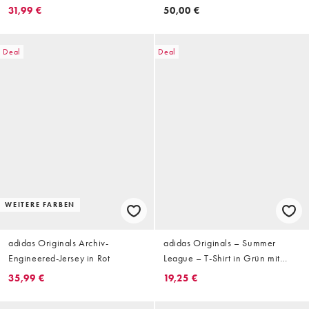
Streifen am Arm
Weiß/Dunkelblau
31,99 €
50,00 €
Deal
Deal
WEITERE FARBEN
adidas Originals Archiv-
adidas Originals – Summer
Engineered-Jersey in Rot
League – T-Shirt in Grün mit
Schriftzug
35,99 €
19,25 €