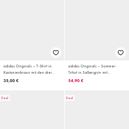
adidas Originals – T-Shirt in
adidas Originals – Sommer-
Kastanienbraun mit den drei
Trikot in Salbeigrün mit
Streifen
Schriftzug-Logo
35,00 €
54,90 €
Deal
Deal