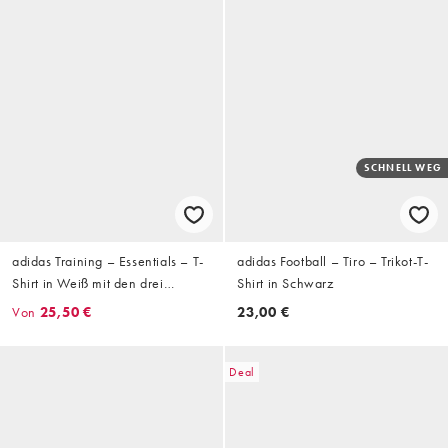
SCHNELL WEG
adidas Training – Essentials – T-
adidas Football – Tiro – Trikot-T-
Shirt in Weiß mit den drei
Shirt in Schwarz
Streifen
Von
25,50 €
23,00 €
Deal