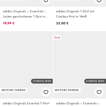
adidas Originals – Essentials –
adidas Originals T-Shirt mit
Locker geschnittenes T-Shirt in
Cowboy-Print in Weiß
Khaki
19,99 €
35,00 €
Deal
SCHNELL WEG
SCHNELL WEG
WEITERE FARBEN
WEITERE FARBEN
adidas Originals Essential T-Shirt
adidas Originals – Essentials –