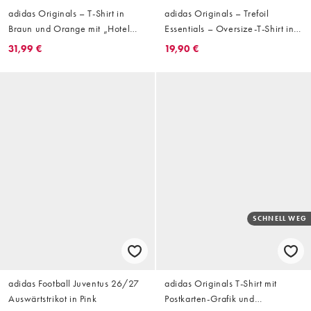
adidas Originals – T-Shirt in
adidas Originals – Trefoil
Braun und Orange mit „Hotel
Essentials – Oversize-T-Shirt in
Key“-Print
Schwarz
31,99 €
19,90 €
SCHNELL WEG
adidas Football Juventus 26/27
adidas Originals T-Shirt mit
Auswärtstrikot in Pink
Postkarten-Grafik und