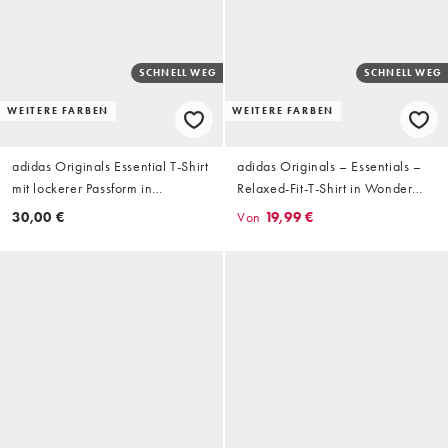
SCHNELL WEG
SCHNELL WEG
WEITERE FARBEN
WEITERE FARBEN
adidas Originals Essential T-Shirt
adidas Originals – Essentials –
mit lockerer Passform in
Relaxed-Fit-T-Shirt in Wonder
verwaschenem Oliv
White
30,00 €
Von
19,99 €