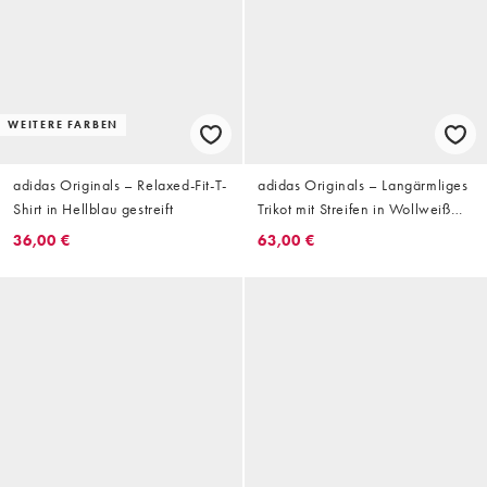
WEITERE FARBEN
adidas Originals – Relaxed-Fit-T-
adidas Originals – Langärmliges
Shirt in Hellblau gestreift
Trikot mit Streifen in Wollweiß
und Steinbeige und 96-Grafik
36,00 €
63,00 €