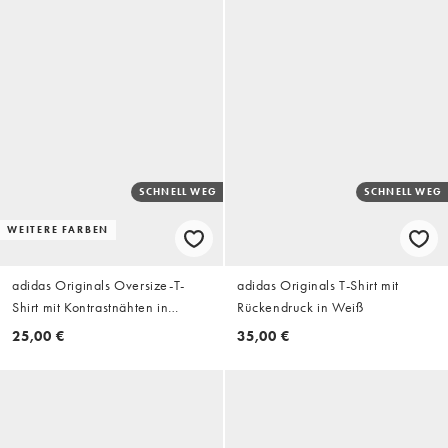
SCHNELL WEG
SCHNELL WEG
WEITERE FARBEN
adidas Originals Oversize-T-
adidas Originals T-Shirt mit
Shirt mit Kontrastnähten in
Rückendruck in Weiß
Wollweiß
25,00 €
35,00 €