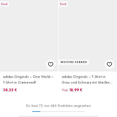
Deal
Deal
WEITERE FARBEN
adidas Originals – One World –
adidas Originals – T-Shirt in
T-Shirt in Cremeweiß
Grau und Schwarz mit Streifen
auf der Brust
38,25 €
Von
18,99 €
Du hast 72 von 485 Produkten angesehen