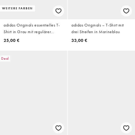
WEITERE FARBEN
adidas Originals essentielles T-
adidas Originals – T-Shirt mit
Shirt in Grau mit regulärer
drei Streifen in Marineblau
Passform
25,00 €
33,00 €
Deal