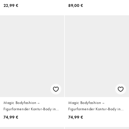
schmalen Trägern
22,99 €
89,00 €
Magic Bodyfashion –
Magic Bodyfashion –
Figurformender Kontur-Body in
Figurformender Kontur-Body in
Beige mit tiefem
Cappuccino mit tiefem
74,99 €
74,99 €
Rückenausschnitt und Shorts-
Rückenausschnitt und Shorts-
Detail
Detail