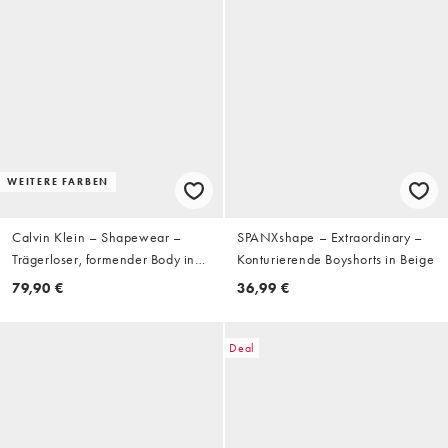
WEITERE FARBEN
Calvin Klein – Shapewear –
SPANXshape – Extraordinary –
Trägerloser, formender Body in
Konturierende Boyshorts in Beige
Eisblau
79,90 €
36,99 €
Deal