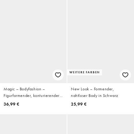
WEITERE FARBEN
Magic – Bodyfashion –
New Look – Formender,
Figurformender, konturierender
nahtloser Body in Schwarz
Body in Schwarz mit tiefem
36,99 €
25,99 €
Rückenausschnitt und Tanga-
Detail