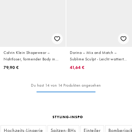
Calvin Klein Shapewear –
Dorina – Mix and Match –
Nahtloser, formender Body in
Sublime Sculpt - Leicht wattierter,
Schwarz, formende Unterwäsche
leicht modellierender Tanga-
79,90 €
41,64 €
Body in Beige
Du hast 14 von 14 Produkten angesehen
STYLING-INSPO
Hochzeits-Lingerie
Spitzen-BHs
Einteiler
Bomberjac